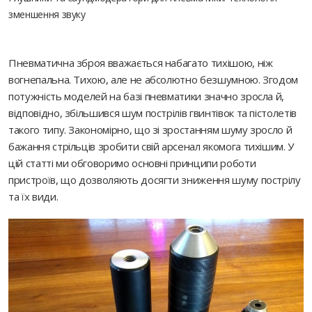
зменшення звуку
Пневматична зброя вважається набагато тихішою, ніж
вогнепальна. Тихою, але не абсолютно безшумною. Згодом
потужність моделей на базі пневматики значно зросла й,
відповідно, збільшився шум пострілів гвинтівок та пістолетів
такого типу. Закономірно, що зі зростанням шуму зросло й
бажання стрільців зробити свій арсенал якомога тихішим. У
цій статті ми обговоримо основні принципи роботи
пристроїв, що дозволяють досягти зниження шуму пострілу
та їх види.