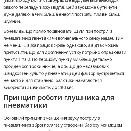
різкого перепаду тиску і відтак цей звук може бути чути
дуже далеко, а чим більша енергія пострілу, тим він більш
шумний.
Вочевидь, що прямо порівнювати ШУМ при пострілі з
пневматичної гвинтівки чи вогнепального сенсу немає. Тим
не менш, фізика працює скрізь однаково, а відтак можна
припустити, що для досягнення успіху потрібно опрацювати
пункти 1 та 2. По першому пункту ми більш детально
пройдемося трохи нижче, а ось що до надзвукових
швидкостей кулі, то у пневматиці цей фактор зустрічається
не часто й для стабільної балістики намагаються
використати швидкість до 280 м/с.
Принцип роботи глушника для
пневматики
Основний принцип зменшення звуку пострілу з
пневматичної зброї полягає у створенні бар'єру між місцем