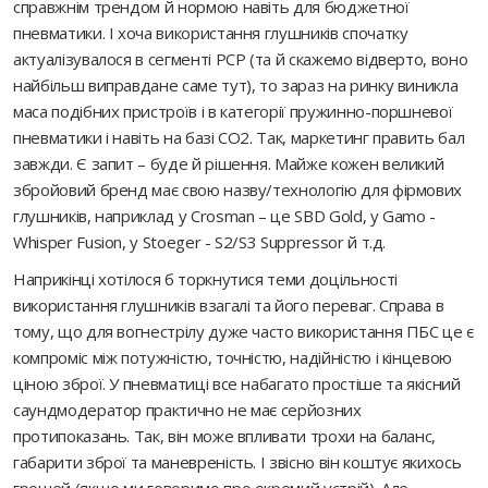
справжнім трендом й нормою навіть для бюджетної
пневматики. І хоча використання глушників спочатку
актуалізувалося в сегменті PCP (та й скажемо відверто, воно
найбільш виправдане саме тут), то зараз на ринку виникла
маса подібних пристроїв і в категорії пружинно-поршневої
пневматики і навіть на базі СО2. Так, маркетинг править бал
завжди. Є запит – буде й рішення. Майже кожен великий
збройовий бренд має свою назву/технологію для фірмових
глушників, наприклад у Crosman – це SBD Gold, у Gamo -
Whisper Fusion, у Stoeger - S2/S3 Suppressor й т.д.
Наприкінці хотілося б торкнутися теми доцільності
використання глушників взагалі та його переваг. Справа в
тому, що для вогнестрілу дуже часто використання ПБС це є
компроміс між потужністю, точністю, надійністю і кінцевою
ціною зброї. У пневматиці все набагато простіше та якісний
саундмодератор практично не має серйозних
протипоказань. Так, він може впливати трохи на баланс,
габарити зброї та маневреність. І звісно він коштує якихось