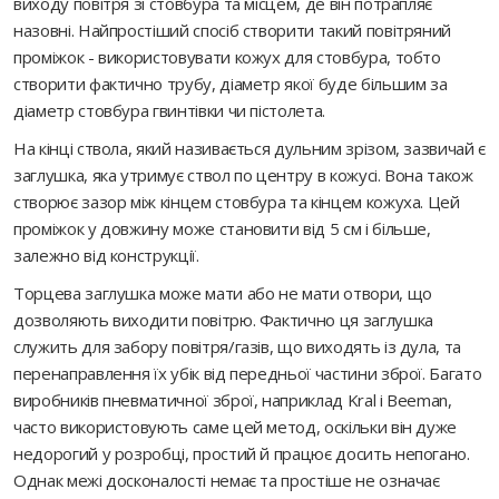
виходу повітря зі стовбура та місцем, де він потрапляє
назовні. Найпростіший спосіб створити такий повітряний
проміжок - використовувати кожух для стовбура, тобто
створити фактично трубу, діаметр якої буде більшим за
діаметр стовбура гвинтівки чи пістолета.
На кінці ствола, який називається дульним зрізом, зазвичай є
заглушка, яка утримує ствол по центру в кожусі. Вона також
створює зазор між кінцем стовбура та кінцем кожуха. Цей
проміжок у довжину може становити від 5 см і більше,
залежно від конструкції.
Торцева заглушка може мати або не мати отвори, що
дозволяють виходити повітрю. Фактично ця заглушка
служить для забору повітря/газів, що виходять із дула, та
перенаправлення їх убік від передньої частини зброї. Багато
виробників пневматичної зброї, наприклад Kral і Beeman,
часто використовують саме цей метод, оскільки він дуже
недорогий у розробці, простий й працює досить непогано.
Однак межі досконалості немає та простіше не означає