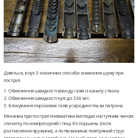
Дивіться, існує 3 класичних способи зниження шуму при
пострілі:
1. Обмеження швидкості виходу газів із каналу ствола.
2. Обмеження швидкості кулі до 330 м/с.
3. Блокування порохових газів усередині гільзи патрона.
Механіка при пострілі пневматики виглядає наступним чином:
спочатку по компресорній стінці б'є поршень (після
розтиснення пружини), а потім виникає повітряний струс
(після виходу кулі зі стовбура). Це відбувається внаслідок