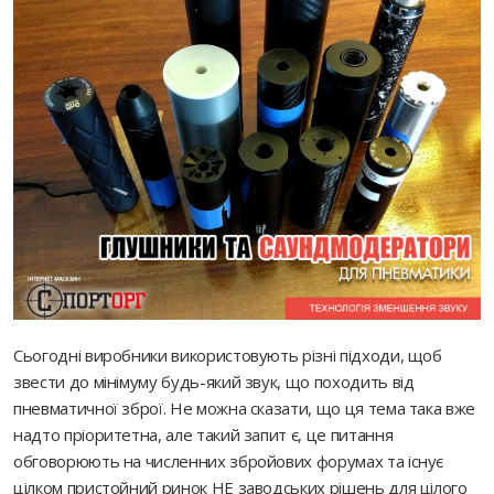
Сьогодні виробники використовують різні підходи, щоб
звести до мінімуму будь-який звук, що походить від
пневматичної зброї. Не можна сказати, що ця тема така вже
надто пріоритетна, але такий запит є, це питання
обговорюють на численних збройових форумах та існує
цілком пристойний ринок НЕ заводських рішень для цілого