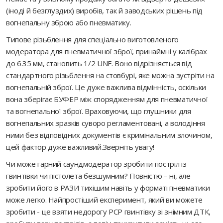
(іноді й безглуздих) виробів, так й заводських рішень під
вогнепальну зброю або пневматику.
Типове різьблення для спеціально виготовленого
модератора для пневматичної зброї, принаймні у калібрах
до 6.35 мм, становить 1/2 UNF. Воно відрізняється від
стандартного різьблення на стовбурі, яке можна зустріти на
вогнепальній зброї. Це дуже важлива відмінність, оскільки
вона зберігає БУФЕР між спорядженням для пневматичної
та вогнепальної зброї. Враховуючи, що глушники для
вогнепальних зразків суворо регламентовані, а володіння
ними без відповідних документів є кримінальним злочином,
цей фактор дуже важливий.Зверніть увагу!
Чи може гарний саундмодератор зробити постріл із
гвинтівки чи пістолета безшумним? Повністю – ні, але
зробити його в РАЗИ тихішим навіть у форматі пневматики
може легко. Найпростіший експеримент, який ви можете
зробити - це взяти недорогу PCP гвинтівку зі знімним ДТК,