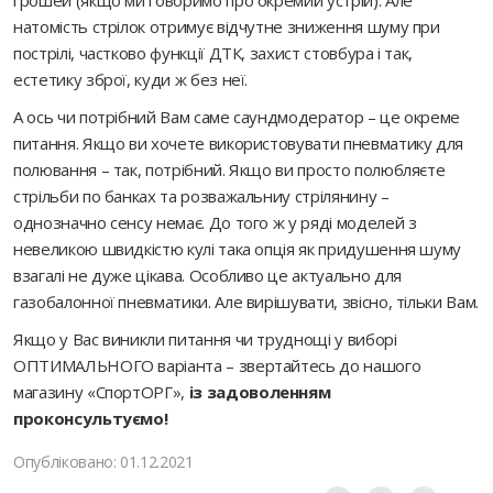
грошей (якщо ми говоримо про окремий устрій). Але
натомість стрілок отримує відчутне зниження шуму при
пострілі, частково функції ДТК, захист стовбура і так,
естетику зброї, куди ж без неї.
А ось чи потрібний Вам саме саундмодератор – це окреме
питання. Якщо ви хочете використовувати пневматику для
полювання – так, потрібний. Якщо ви просто полюбляєте
стрільби по банках та розважальниу стрілянину –
однозначно сенсу немає. До того ж у ряді моделей з
невеликою швидкістю кулі така опція як придушення шуму
взагалі не дуже цікава. Особливо це актуально для
газобалонної пневматики. Але вирішувати, звісно, ​​тільки Вам.
Якщо у Вас виникли питання чи труднощі у виборі
ОПТИМАЛЬНОГО варіанта – звертайтесь до нашого
магазину «СпортОРГ»,
із задоволенням
проконсультуємо!
Опубліковано: 01.12.2021