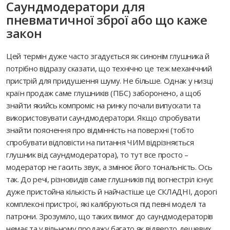
Саундмодератори для
пневматичної зброї або що каже
закон
Цей термін дуже часто згадується як синонім глушника й
потрібно відразу сказати, що технічно це теж механічний
пристрій для придушення шуму. Не більше. Однак у низці
країн продаж саме глушників (ПБС) заборонено, а щоб
знайти якийсь компроміс на ринку почали випускати та
використовувати саундмодератори. Якщо спробувати
знайти пояснення про відмінність на поверхні (тобто
спробувати відповісти на питання ЧИМ відрізняється
глушник від саундмодератора), то тут все просто –
модератор не гасить звук, а змінює його тональність. Ось
так. До речі, різновидів саме глушників під вогнестріл існує
дуже пристойна кількість й найчастіше це СКЛАДНІ, дорогі
комплексні пристрої, які калібруються під певні моделі та
патрони. Зрозуміло, що таких вимог до саундмодераторів
немає та у вільному продажу багато як відверто дешевих