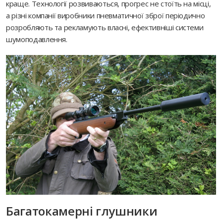
краще. Технології розвиваються, прогрес не стоїть на місці,
а різні компанії виробники пневматичної зброї періодично
розробляють та рекламують власні, ефективніші системи
шумоподавлення.
Багатокамерні глушники