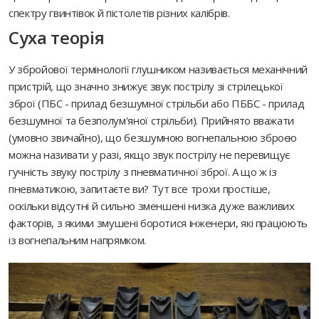
спектру гвинтівок й пістолетів різних калібрів.
Суха теорія
У збройової термінології глушником називається механічний
пристрій, що значно знижує звук пострілу зі стрілецької
зброї (ПБС - прилад безшумної стрільби або ПББС - прилад
безшумної та безполум'яної стрільби). Прийнято вважати
(умовно звичайно), що безшумною вогнепальною зброєю
можна називати у разі, якщо звук пострілу не перевищує
гучність звуку пострілу з пневматичної зброї. А що ж із
пневматикою, запитаєте ви? Тут все трохи простіше,
оскільки відсутні й сильно зменшені низка дуже важливих
факторів, з якими змушені боротися інженери, які працюють
із вогнепальним напрямком.