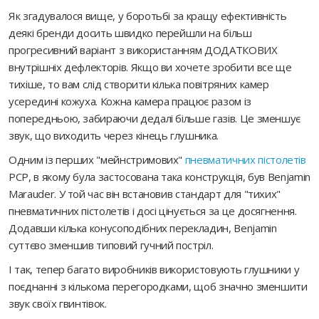
Як згадувалося вище, у боротьбі за кращу ефективність
деякі бренди досить швидко перейшли на більш
прогресивний варіант з використанням ДОДАТКОВИХ
внутрішніх дефлекторів. Якщо ви хочете зробити все ще
тихіше, то вам слід створити кілька повітряних камер
усередині кожуха. Кожна камера працює разом із
попередньою, забираючи дедалі більше газів. Це зменшує
звук, що виходить через кінець глушника.
Одним із перших "мейнстримових"
пневматичних пістолетів
PCP, в якому була застосована така конструкція, був Benjamin
Marauder. У той час він встановив стандарт для "тихих"
пневматичних пістолетів і досі цінується за це досягнення.
Додавши кілька конусоподібних перекладин, Benjamin
суттєво зменшив типовий гучний постріл.
І так, тепер багато виробників використовують глушники у
поєднанні з кількома перегородками, щоб значно зменшити
звук своїх гвинтівок.