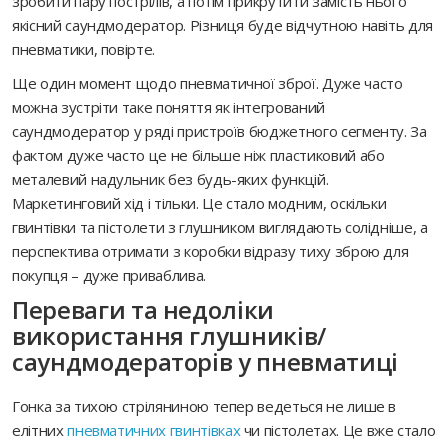
зробити пару пострілів, а потім прикрутити замість нього
якісний саундмодератор. Різниця буде відчутною навіть для
пневматики, повірте.
Ще один момент щодо пневматичної зброї. Дуже часто
можна зустріти таке поняття як інтегрований
саундмодератор у ряді пристроїв бюджетного сегменту. За
фактом дуже часто це не більше ніж пластиковий або
металевий надульник без будь-яких функцій.
Маркетинговий хід і тільки. Це стало модним, оскільки
гвинтівки та пістолети з глушником виглядають солідніше, а
перспектива отримати з коробки відразу тиху зброю для
покупця – дуже приваблива.
Переваги та недоліки
використання глушників/
саундмодераторів у пневматиці
Гонка за тихою стріляниною тепер ведеться не лише в
елітних
пневматичних гвинтівках
чи пістолетах. Це вже стало