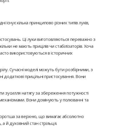
орті.
 існує кілька принципово різних типів луків,
ристосувань. Ці луки виготовляються переважно з
ільки не мають прицілів чи стабілізаторів. Хоча
 часто використовуються в історичних
ілу. Сучасні моделі можуть бути розбірними, з
ені додаткові прицільні пристосування. Вони
зити зусилля натягу за збереження потужності
 механізмами. Вони домінують у полюванні та
 коротша за верхню, що вимагає абсолютно
, а й духовний стан стрільця.