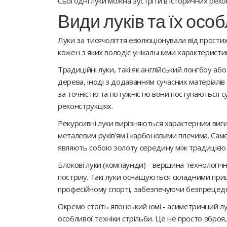
Сьогодні луки можна зустріти в історичних реко
Види луків та їх осо
Луки за тисячоліття еволюціонували від простих 
кожен з яких володіє унікальними характеристи
Традиційні луки, такі як англійський лонгбоу а
дерева, іноді з додаванням сучасних матеріалів 
за точністю та потужністю вони поступаються су
реконструкціях.
Рекурсивні луки вирізняються характерним виги
металевим руків'ям і карбоновими плечима. Саме
являють собою золоту середину між традицією і
Блокові луки (компаунди) - вершина технологічн
пострілу. Такі луки оснащуються складними при
професійному спорті, забезпечуючи безпрецеде
Окремо стоїть японський юмі - асиметричний л
особливої техніки стрільби. Це не просто зброя,