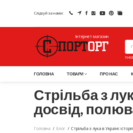
Слідкуй за нами:
Інтернет магазин
ПНЕВ
ГОЛОВНА
ТОВАРИ
ПРО НАС
Стрільба з лук
досвід, полюв
Головна
Блог
Стрільба з лука в Україні: істор