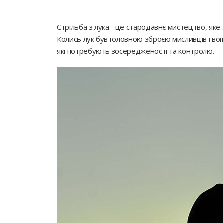
Стрільба з лука - це стародавнє мистецтво, яке
Колись лук був головною зброєю мисливців і вої
які потребують зосередженості та контролю.