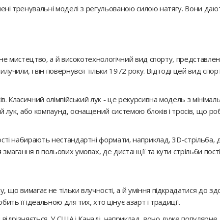
гшені тренувальні моделі з регульованою силою натягу. Вони даю
ійне мистецтво, а й високотехнологічний вид спорту, представле
илучили, і він повернувся тільки 1972 року. Відтоді цей вид спо
ків. Класичний олімпійський лук - це рекурсивна модель з мінім
ий лук, або компаунд, оснащений системою блоків і тросів, що ро
ості набирають нестандартні формати, наприклад, 3D-стрільба, 
змагання в польових умовах, де дистанції та кути стрільби пост
що вимагає не тільки влучності, а й уміння підкрадатися до здоб
ить її ідеальною для тих, хто цінує азарт і традиції.
відрізняється. У США і Канаді, наприклад, воно дуже популярне, 