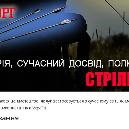
ося це мистецтво, як лук застосовується в сучасному світі, які м
використання в Україні.
ування