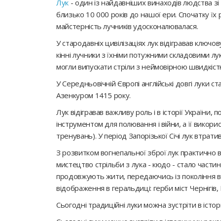
Лук
- один із найдавніших винаходів людства з
близько 10 000 років до нашої ери. Спочатку їх 
майстерність лучників удосконалювалася.
У стародавніх цивілізаціях лук відігравав ключо
кінні лучники з їхніми потужними складовими лу
могли випускати стріли з неймовірною швидкіст
У Середньовічній Європі англійські довгі луки с
Азенкуром 1415 року.
Лук відігравав важливу роль і в історії України,
інструментом для полювання і війни, а її викори
тренувань). У період Запорізької Січі лук втр
З розвитком вогнепальної зброї лук практично в
мистецтво стрільби з лука - кюдо - стало частино
продовжують жити, передаючись із покоління в п
відображення в геральдиці: герби міст Чернігів
Сьогодні традиційні луки можна зустріти в істо