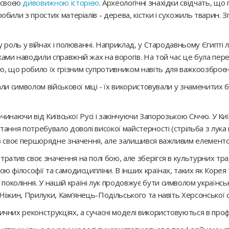
і своєю
дивовижною історією
. Археологічні знахідки свідчать, що 
робили з простих матеріалів - дерева, кістки і сухожиль тварин. 
ву роль у війнах і полюванні. Наприклад, у Стародавньому Єгипті 
ками наводили справжній жах на ворогів. На той час це була пер
ю, що робило їх грізним супротивником навіть для важкоозброєн
тали символом військової міці - їх використовували у знаменитих б
 починаючи від Київської Русі і закінчуючи Запорозькою Січчю. У К
стання потребувало доволі високої майстерності (стрільба з лука
атив своє першорядне значення, але залишився важливим елементо
тратив своє значення на полі бою, але зберігся в культурних тра
ю філософії та самодисципліни. В інших країнах, таких як Корея т
окоління. У нашій країні лук продовжує бути символом українськ
, Ніжин, Прилуки, Кам'янець-Подільського та навіть Херсонської 
ричних реконструкціях, а сучасні моделі використовуються в проф