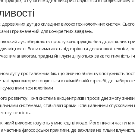
нструкціях, а сучасні моделі використовуються в професійному сп
бливості
дерев'яних дуг до складних високотехнологічних систем. Сьогодні
ками і призначений для конкретних завдань.
бо плоский лук, зберігають просту конструкцію без додаткових п
для міцності. Вони вимагають від стрільця досконалої техніки, оск
часним аналогам, традиційні луки цінуються за автентичність і
ном дуг у протилежний бік, що значно збільшує потужність постр
 такі луки використовуються в олімпійській стрільбі, де заборон
 сучасними технологіями.
ого розвитку. Їхня система ексцентриків і тросів дає змогу зни
цільними системами, стабілізаторами і спеціальними спусковими
нтну точність.
ук, який використовують у мистецтві кюдо. Його нижня частина
 а частина філософської практики, де важлива не тільки влучність