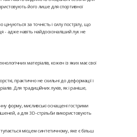
користовують його лише для спортивної
 цінуються за точність і силу пострілу, що
ьця - адже навіть найдосконаліший лук не
хнологічних матеріалів, кожен із яких має свої
жорсткі, практично не схильні до деформації і
алів. Для традиційних луків, як і раніше,
ічну форму, мисливські оснащені гострими
ішеней, а для 3D-стрільби використовують
ступається місцем синтетичному, яке є більш