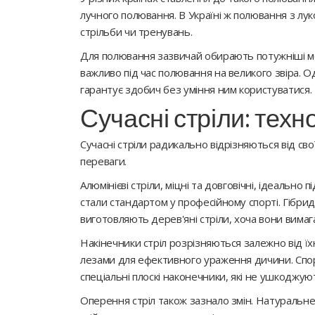
лучного полювання. В Україні ж полювання з лу
стрільби чи тренувань.
Для полювання зазвичай обирають потужніші модел
важливо під час полювання на великого звіра. О
гарантує здобич без уміння ним користуватися.
Сучасні стріли: техн
Сучасні стріли радикально відрізняються від сво
переваги.
Алюмінієві стріли, міцні та довговічні, ідеально
стали стандартом у професійному спорті. Гібридн
виготовляють дерев'яні стріли, хоча вони вима
Накінечники стріл розрізняються залежно від ї
лезами для ефективного ураження дичини. Спор
спеціальні плоскі наконечники, які не ушкоджуют
Оперення стріл також зазнало змін. Натуральне 