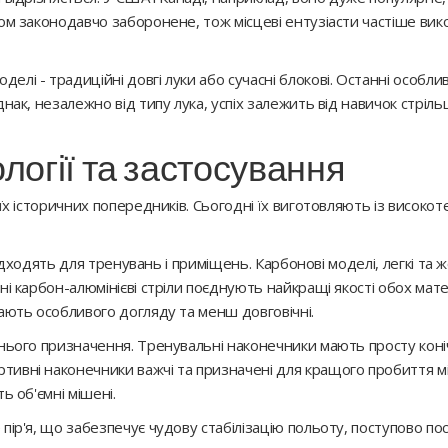
ком законодавчо заборонене, тож місцеві ентузіасти частіше ви
і - традиційні довгі луки або сучасні блокові. Останні особливо
днак, незалежно від типу лука, успіх залежить від навичок стріл
ології та застосування
їх історичних попередників. Сьогодні їх виготовляють із високоте
 підходять для тренувань і приміщень. Карбонові моделі, легкі та 
і карбон-алюмінієві стріли поєднують найкращі якості обох матері
гають особливого догляду та менш довговічні.
хнього призначення. Тренувальні наконечники мають просту кон
тивні наконечники важчі та призначені для кращого пробиття м
ь об'ємні мішені.
пір'я, що забезпечує чудову стабілізацію польоту, поступово по