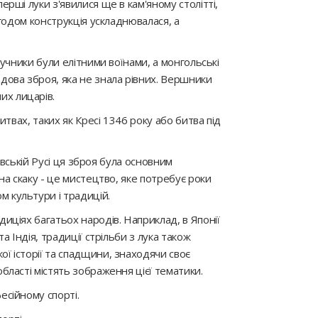
перші луки з'явилися ще в кам'яному столітті,
Згодом конструкція ускладнювалася, а
лучники були елітними воїнами, а монгольські
едова зброя, яка не знала рівних. Вершники
их лицарів.
итвах, таких як Кресі 1346 року або битва під
иївській Русі ця зброя була основним
 на скаку - це мистецтво, яке потребує роки
м культури і традицій.
диціях багатьох народів. Наприклад, в Японії
а Індія, традиції стрільби з лука також
ої історії та спадщини, знаходячи своє
області містять зображення цієї тематики.
есійному спорті.