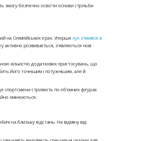
ть змогу безпечно освоїти основи стрільби
ний на Олімпійських іграх. Уперше
лук з'явився в
рту активно розвивається, з'являються нові
альною кількістю додаткових пристосувань, що
бить його точнішим і потужнішим, але й
де спортсмени стріляють по об'ємних фігурах
ійно змінюються.
ичі на близьку відстань. На відміну від
і там навіть виділяють спеціальні сезони для