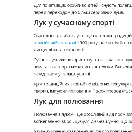
Для початківців, особливо дітей, існують поле
перед переходом до більш серйозних луків.
Лук у сучасному спорті
Сьогодні стрільба з лука - це не тільки традиц
олімпійській програмі
1900 року, але потім його в
дисципліни та технології.
Сучасні лучники використовують кілька типів лу
вимагає від спортсмена високої техніки. Блоков
складнішим у налаштуванні.
Крім традиційних стрільб по мішенях, популярн
тварин, імітуючи полювання. Також проводяться 
Лук для полювання
Полювання з луком - це особливий вид промислу, 
вогнепальної зброї, цибуля діє безшумно, що роб
У різних країнах ставлення до такого полювання 