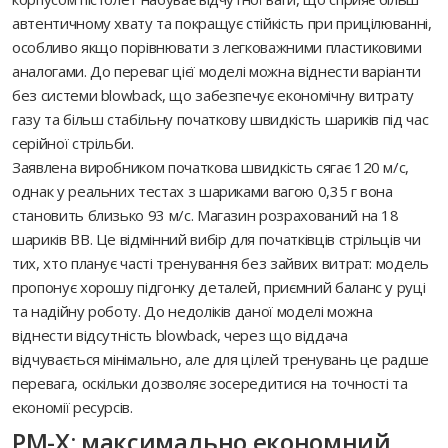
автентичному хвату та покращує стійкість при прицілюванні,
особливо якщо порівнювати з легковажними пластиковими
аналогами. До переваг цієї моделі можна віднести варіанти
без системи blowback, що забезпечує економічну витрату
газу та більш стабільну початкову швидкість шариків під час
серійної стрільби.
Заявлена виробником початкова швидкість сягає 120 м/с,
однак у реальних тестах з шариками вагою 0,35 г вона
становить близько 93 м/с. Магазин розрахований на 18
шариків BB. Це відмінний вибір для початківців стрільців чи
тих, хто планує часті тренування без зайвих витрат: модель
пропонує хорошу підгонку деталей, приємний баланс у руці
та надійну роботу. До недоліків даної моделі можна
віднести відсутність blowback, через що віддача
відчувається мінімально, але для цілей тренувань це радше
перевага, оскільки дозволяє зосередитися на точності та
економії ресурсів.
PM-X: максимально економний