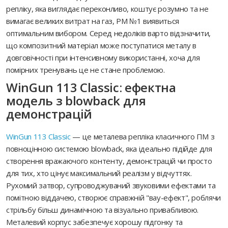
репліку, яка виглядає переконливо, коштує розумно та не
вимагає великих витрат на газ, PM №1 виявиться
оптимальним вибором. Серед недоліків варто відзначити,
що композитний матеріал може поступатися металу в
довговічності при інтенсивному використанні, хоча для
помірних тренувань це не стане проблемою.
WinGun 113 Classic: ефектна
модель з blowback для
демонстрацій
WinGun 113 Classic
— це металева репліка класичного ПМ з
повноцінною системою blowback, яка ідеально підійде для
створення вражаючого контенту, демонстрацій чи просто
для тих, хто цінує максимальний реалізм у відчуттях.
Рухомий затвор, супроводжуваний звуковими ефектами та
помітною віддачею, створює справжній "вау-ефект", роблячи
стрільбу більш динамічною та візуально привабливою.
Металевий корпус забезпечує хорошу підгонку та