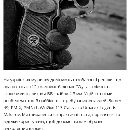
На українському ринку домінують газобалонні репліки, що
працюють на 12-грамових балонах CO₂ та стріляють
сталевими шариками BB калібру 4,5 мм. У цій статті ми
розберемо топ-5 найбільш затребуваних моделей: Borner
49, PM-X, PM №1, WinGun 113 Classic та Umarex Legends
Makarov. Ми спираємося на практичні тести, порівняння та
відгуки користувачів, щоб допомогти вам обрати
підходящий варіант.