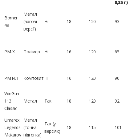
0,35 г)
Метал
Borner
(вагові
Ні
18
120
93
49
версії)
PM-X
Полімер
Ні
16
120
65
PM №1
Композит
Ні
16
120
90
WinGun
113
Метал
Так
18
120
92
Classic
Umarex
Метал
Так (у
Legends
(точна
18
115
101
версіях)
Makarov
підгонка)