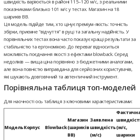
швидкість варіюється в районі 115–120 м/с, з реальними
показниками близько 101 м/с у тестах. Магазин на 18
шариків BB.
Ця модель підійде тим, хто цінує преміум-якість: точність
збірки, приємне "відчуття" в руці та загальну надійність. У
порівняльних тестах вона часто показує кращі результати за
стабільністю та ергономікою. До переваг відноситься
можливість поєднання якості з ефектами blowback. Серед
недоліків — вища ціна порівняно з бюджетними аналогами,
але вона повністю виправдана для серйозних користувачів,
які шукають довговічний та автентичний інструмент.
Порівняльна таблиця топ-моделей
Для наочності ось таблиця з ключовими характеристиками:
Фактичн
Магазин
Заявлена
швидкіст
Модель
Корпус
Blowback
(шариків
швидкість
(м/с,
BB)
(м/с)
шарики