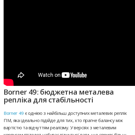
Borner 49: бюджетна металева
репліка для стабільності
Borner 49
є однією з найбільш доступних металевих реплік
ПМ, яка ідеально підійде для тих, хто прагне балансу між
вартістю та відчуттям реалізму. У версіях з металевим
корпусом пістолет набуває відчутної ваги, що сприяє більш