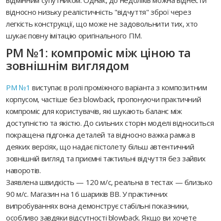
відносно низьку реалістичність "відчуття" зброї через
легкість конструкції, що може не задовольнити тих, хто
шукає повну імітацію оригінального ПМ.
PM №1: компроміс між ціною та
зовнішнім виглядом
PM №1
виступає в ролі проміжного варіанта з композитним
корпусом, частіше без blowback, пропонуючи практичний
компроміс для користувачів, які шукають баланс між
доступністю та якістю. До сильних сторін моделі відноситься
покращена підгонка деталей та відносно важка рамка в
деяких версіях, що надає пістолету більш автентичний
зовнішній вигляд та приємні тактильні відчуття без зайвих
наворотів.
Заявлена швидкість — 120 м/с, реальна в тестах — близько
90 м/с. Магазин на 16 шариків BB. У практичних
випробуваннях вона демонструє стабільні показники,
особливо завдяки відсутності blowback. Якщо ви хочете