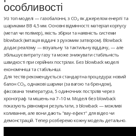
особливості
Усі топ-моделі — газобалонні, з CO₂ як джерелом енергії та
шариками BB 4,5 мм. Основні відмінності: матеріал корпусу
(метал чи полімер), якість збірки та наявність системи
blowback (імітація віддачі з рухомим затвором). Blowback
додає реалізму — візуальну та тактильну віддачу, — але
збільшує витрату газу та може знижувати стабільність
швидкості при серійних пострілах. Без blowback моделі
економічніші та стабільніші.
Для тестів рекомендується стандартна процедура: новий
балон CO₂, однакові шарики (за вагою та брендом),
фіксована температура, 5 одиночних пострілів через
хронограф та мішень на 7–10 м. Моделі без blowback
показують рівномірні результати, з blowback — можливі
коливання, але вони дають "вау-ефект" для відео чи
демонстрацій. Тепер розберемо кожну модель детально.