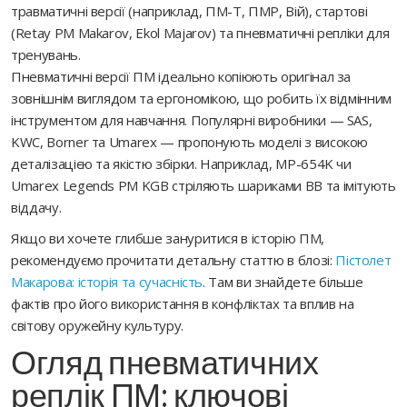
травматичні версії (наприклад, ПМ-Т, ПМР, Вій), стартові
(Retay PM Makarov, Ekol Majarov) та пневматичні репліки для
тренувань.
Пневматичні версії ПМ ідеально копіюють оригінал за
зовнішнім виглядом та ергономікою, що робить їх відмінним
інструментом для навчання. Популярні виробники — SAS,
KWC, Borner та Umarex — пропонують моделі з високою
деталізацією та якістю збірки. Наприклад, MP-654K чи
Umarex Legends PM KGB стріляють шариками BB та імітують
віддачу.
Якщо ви хочете глибше зануритися в історію ПМ,
рекомендуємо прочитати детальну статтю в блозі:
Пістолет
Макарова: історія та сучасність
. Там ви знайдете більше
фактів про його використання в конфліктах та вплив на
світову оружейну культуру.
Огляд пневматичних
реплік ПМ: ключові