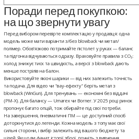
Поради перед покупкою:
на що звернути увагу
Перед вибором перевірте комплектацію у продавця: одна
модель може мати варіанти з/без blowback чи метал/
полімер. Обов’язково потримайте пістолет у руках — баланс
та підгонка відчуваються одразу. Враховуйте правила з CO₂:
холод знижує тиск та швидкість, а версії з blowback дають
менше пострілів на балон.
Використовуйте якісні шарики — від них залежить точність
та подача. Для відео чи "вау-ефекту" беріть метал з
blowback (WinGun). Для тренувань — економні без віддачі
(PM-X). Для балансу — Umarex чи Borner. У 2025 році ринок
пропонує багато опцій, тож обирайте під свої потреби.
На завершення, пневматичні ПМ — це доступний спосіб
доторкнутися до легенди. Кожна модель з топу має свої
сильні сторони, і вибір залежить від вашого бюджету та
цілей. Якщо ви фанат історії зброї, почніть з вивчення