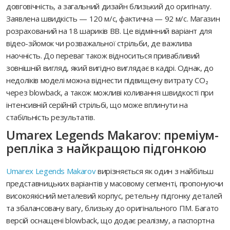
довговічність, а загальний дизайн близький до оригіналу.
Заявлена швидкість — 120 м/с, фактична — 92 м/с. Магазин
розрахований на 18 шариків BB. Це відмінний варіант для
відео-зйомок чи розважальної стрільби, де важлива
наочність. До переваг також відноситься привабливий
зовнішній вигляд, який вигідно виглядає в кадрі. Однак, до
недоліків моделі можна віднести підвищену витрату CO₂
через blowback, а також можливі коливання швидкості при
інтенсивній серійній стрільбі, що може вплинути на
стабільність результатів.
Umarex Legends Makarov: преміум-
репліка з найкращою підгонкою
Umarex Legends Makarov
вирізняється як один з найбільш
представницьких варіантів у масовому сегменті, пропонуючи
високоякісний металевий корпус, ретельну підгонку деталей
та збалансовану вагу, близьку до оригінального ПМ. Багато
версій оснащені blowback, що додає реалізму, а паспортна