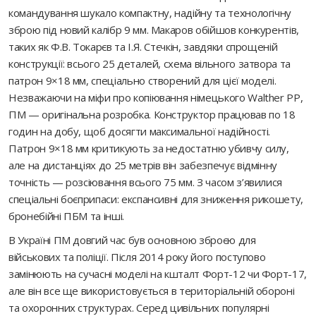
командування шукало компактну, надійну та технологічну
зброю під новий калібр 9 мм. Макаров обійшов конкурентів,
таких як Ф.В. Токарєв та І.Я. Стєчкін, завдяки спрощеній
конструкції: всього 25 деталей, схема вільного затвора та
патрон 9×18 мм, спеціально створений для цієї моделі.
Незважаючи на міфи про копіювання німецького Walther PP,
ПМ — оригінальна розробка. Конструктор працював по 18
годин на добу, щоб досягти максимальної надійності.
Патрон 9×18 мм критикують за недостатню убивчу силу,
але на дистанціях до 25 метрів він забезпечує відмінну
точність — розсіювання всього 75 мм. З часом з’явилися
спеціальні боєприпаси: експансивні для зниження рикошету,
бронебійні ПБМ та інші.
В Україні ПМ довгий час був основною зброєю для
військових та поліції. Після 2014 року його поступово
замінюють на сучасні моделі на кшталт Форт-12 чи Форт-17,
але він все ще використовується в територіальній обороні
та охоронних структурах. Серед цивільних популярні