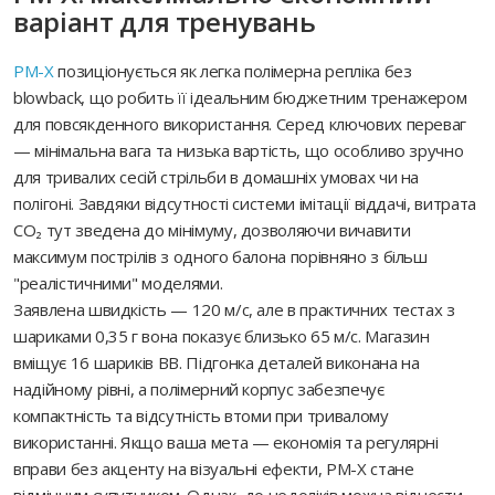
варіант для тренувань
PM-X
позиціонується як легка полімерна репліка без
blowback, що робить її ідеальним бюджетним тренажером
для повсякденного використання. Серед ключових переваг
— мінімальна вага та низька вартість, що особливо зручно
для тривалих сесій стрільби в домашніх умовах чи на
полігоні. Завдяки відсутності системи імітації віддачі, витрата
CO₂ тут зведена до мінімуму, дозволяючи вичавити
максимум пострілів з одного балона порівняно з більш
"реалістичними" моделями.
Заявлена швидкість — 120 м/с, але в практичних тестах з
шариками 0,35 г вона показує близько 65 м/с. Магазин
вміщує 16 шариків BB. Підгонка деталей виконана на
надійному рівні, а полімерний корпус забезпечує
компактність та відсутність втоми при тривалому
використанні. Якщо ваша мета — економія та регулярні
вправи без акценту на візуальні ефекти, PM-X стане
відмінним супутником. Однак, до недоліків можна віднести