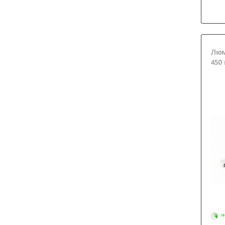
Люма
450
МИ