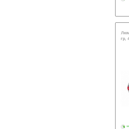
Люма
гр, 
МИ