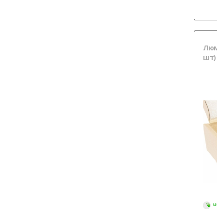
Люма
шт)
МИ