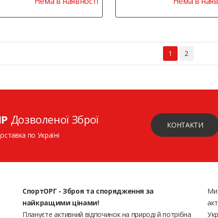
Нема в наявності
Нема в наяв
1
2
ІР
Дозволеної Зброї
КОНТАКТИ
доставка по Україні
СпортОРГ - Зброя та спорядження за
Ми
найкращими цінами!
акт
Плануєте активний відпочинок на природі й потрібна
Укр