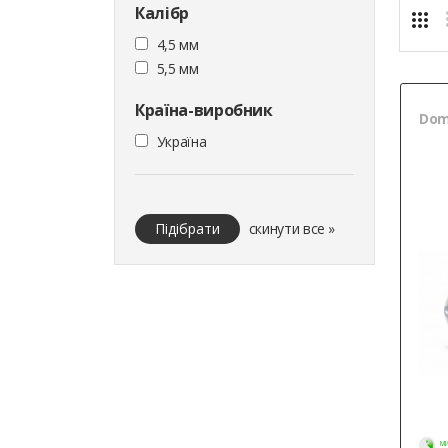
Калібр
4,5 мм
5,5 мм
Країна-виробник
Dome
Україна
Підібрати
скинути все »
МИ