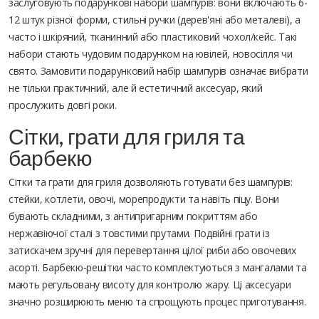
заслуговують подарункові набори шампурів: вони включають 6-
12 штук різної форми, стильні ручки (дерев'яні або металеві), а
часто і шкіряний, тканинний або пластиковий чохол/кейс. Такі
набори стають чудовим подарунком на ювілей, новосілля чи
свято. Замовити подарунковий набір шампурів означає вибрати
не тільки практичний, але й естетичний аксесуар, який
прослужить довгі роки.
Сітки, грати для гриля та
барбекю
Сітки та грати для гриля дозволяють готувати без шампурів:
стейки, котлети, овочі, морепродукти та навіть піцу. Вони
бувають складними, з антипригарним покриттям або
нержавіючої сталі з товстими прутами. Подвійні грати із
затискачем зручні для перевертання цілої риби або овочевих
асорті. Барбекю-решітки часто комплектуються з мангалами та
мають регульовану висоту для контролю жару. Ці аксесуари
значно розширюють меню та спрощують процес приготування.