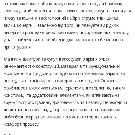
в стильних чохлах або кейсах, сітки та решітки для барбекю,
кришки для збереження тепла, захисні чохли, чавунні казани для
плову та юшки, а також повний набір інструментів - щипці,
вилки, кочерги. Незалежно від того, чи плануєте ви рідкісні
виїзди на природу чи регулярні сімейні посиденьки біля мангалу,
у нас знайдеться все необхідне для смачного та безпечного
приготування.
Мангали, шампури та супутні аксесуари відрізняються
різноманітністю конструкцій, матеріалів та функціональних
можливостей. Це дозволяє підібрати оптимальний варіант як
походу, так стаціонарного використання на дачі. Основні
особливості визначаються матеріалом виготовлення, типом
конструкції та додатковими елементами, які впливають на
зручність приготування, довговічність та безпеку. Переходячи
до детального розгляду, варто відзначити, що правильний
вибір безпосередньо впливає на якість готової страви та
комфорт процесу.