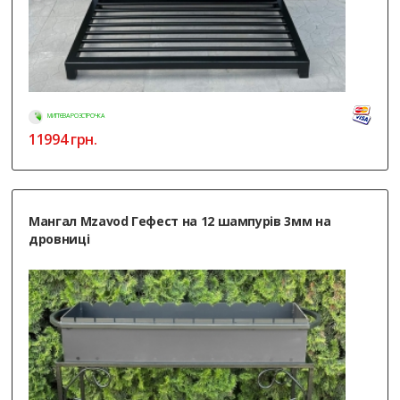
МИТТЄВА РОЗСТРОЧКА
11994
грн.
Мангал Mzavod Гефест на 12 шампурів 3мм на
дровниці