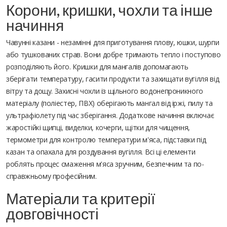
Корони, кришки, чохли та інше
начиння
Чавунні казани - незамінні для приготування плову, юшки, шурпи
або тушкованих страв. Вони добре тримають тепло і поступово
розподіляють його. Кришки для мангалів допомагають
зберігати температуру, гасити продукти та захищати вугілля від
вітру та дощу. Захисні чохли із щільного водонепроникного
матеріалу (поліестер, ПВХ) оберігають мангал від іржі, пилу та
ультрафіолету під час зберігання. Додаткове начиння включає
жаростійкі щипці, виделки, кочерги, щітки для чищення,
термометри для контролю температури м'яса, підставки під
казан та опахала для роздування вугілля. Всі ці елементи
роблять процес смаження м'яса зручним, безпечним та по-
справжньому професійним.
Матеріали та критерії
довговічності