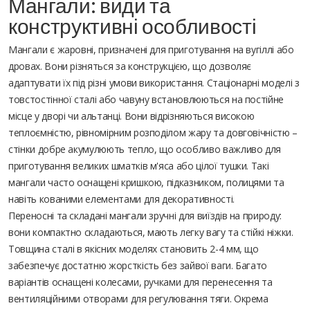
Мангали: види та
конструктивні особливості
Мангали є жаровні, призначені для приготування на вугіллі або
дровах. Вони різняться за конструкцією, що дозволяє
адаптувати їх під різні умови використання. Стаціонарні моделі з
товстостінної сталі або чавуну встановлюються на постійне
місце у дворі чи альтанці. Вони відрізняються високою
теплоємністю, рівномірним розподілом жару та довговічністю –
стінки добре акумулюють тепло, що особливо важливо для
приготування великих шматків м'яса або цілої тушки. Такі
мангали часто оснащені кришкою, підказником, полицями та
навіть кованими елементами для декоративності.
Переносні та складані мангали зручні для виїздів на природу:
вони компактно складаються, мають легку вагу та стійкі ніжки.
Товщина сталі в якісних моделях становить 2-4 мм, що
забезпечує достатню жорсткість без зайвої ваги. Багато
варіантів оснащені колесами, ручками для перенесення та
вентиляційними отворами для регулювання тяги. Окрема