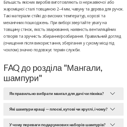
Більшість якісних виробів виготовляють із нержавіючої або
жароміцної сталі товщиною 2–4 мм, чавуну та дерева для ручок.
Такі матеріали стійкі до високих температур, корозії та
механічних пошкоджень. При виборі звертайте увагу на
товщину стінок, якість зварювання, наявність вентиляційних
отворів та зручність збирання/розбирання. Правильний догляд
(очищення після використання, зберігання у сухому місці під
чохлом) значно подовжує термін служби.
FAQ до розділа "Мангали,
шампури"
Як правильно вибрати мангал для дачі чи пікніка?
Які шампури кращі — плоскі, кутові чи круглі, і чому?
У чому переваги подарункових наборів шампурів?