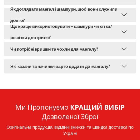
Як доглядати мангал і шампури, щоб вони служили
довго?
Що краще використовувати – шампури чи сітки/
решітки для гриля?
Чи потрібні кришки та чохли для мангалу?
Які казани та начиння варто додати до мангалу?
Ми Пропонуємо
КРАЩИЙ ВИБІР
Дозволеної Зброї
Оригінальна продукція, відмінні знижки та швидка доставка по
Україні