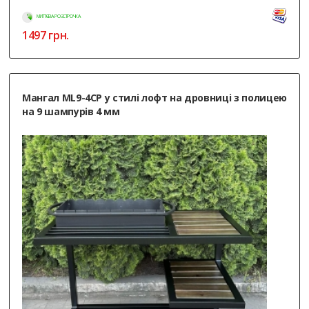
МИТТЄВА РОЗСТРОЧКА
1497
грн.
Мангал ML9-4CP у стилі лофт на дровниці з полицею
на 9 шампурів 4 мм