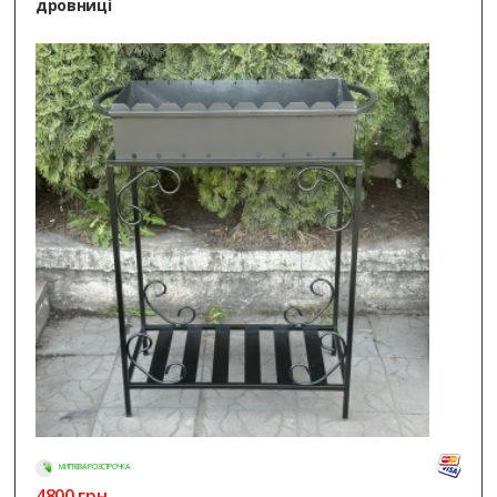
дровниці
МИТТЄВА РОЗСТРОЧКА
4800
грн.