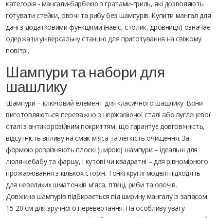
категорія - мангали-барбекю з гратами-гриль, які дозволяють
готувати стейки, овочі та рибу без шампурів. Купити мангал для
дачі з додатковими функціями (навіс, столик, дровниця) означає
одержати універсальну станцію для приготування на свіжому
повітрі.
Шампури та набори для
шашлику
Шампури – ключовий елемент для класичного шашлику. Вони
виготовляються переважно з нержавіючої сталі або вуглецевої
сталі з антикорозійним покриттям, що гарантує довговічність,
відсутність впливу на смак м'яса та легкість очищення. За
формою розрізняють плоскі (широкі) шампури – ідеальні для
люля-кебабу та фаршу, і кутові чи квадратні – для рівномірного
прожарювання з кількох сторін. Тонкі круглі моделі підходять
для невеликих шматочків м'яса, птиці, риби та овочів.
Довжина шампурів підбирається під ширину мангалу із запасом
15-20 см для зручного перевертання. На особливу увагу