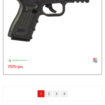
МИТТЄВА РОЗСТРОЧКА
7070
грн.
1
2
3
4