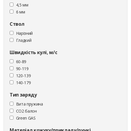
4,5 мм
6 мм
Ствол
Нарізний
Гладкий
Швидкість кулі, м/с
60-89
90-119
120-139
140-179
Тип заряду
Вита пружина
CO2 балон
Green GAS
Матеріал кожуху/прикладу/ручкі