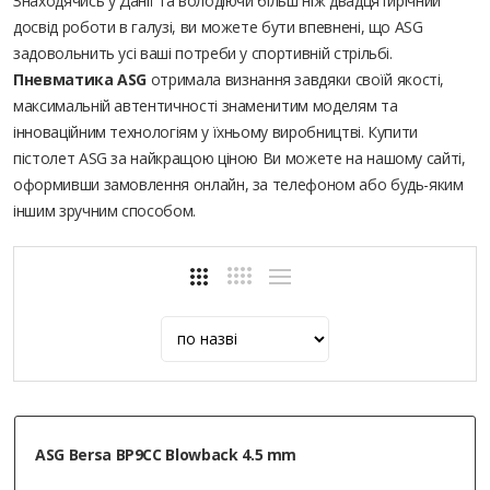
Знаходячись у Данії та володіючи більш ніж двадцятирічний
досвід роботи в галузі, ви можете бути впевнені, що ASG
задовольнить усі ваші потреби у спортивній стрільбі.
Пневматика ASG
отримала визнання завдяки своїй якості,
максимальній автентичності знаменитим моделям та
інноваційним технологіям у їхньому виробництві. Купити
пістолет ASG за найкращою ціною Ви можете на нашому сайті,
оформивши замовлення онлайн, за телефоном або будь-яким
іншим зручним способом.
ASG Bersa BP9CC Blowback 4.5 mm