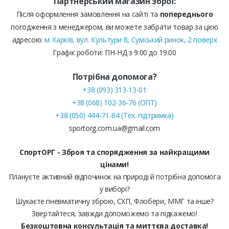
Партнерський магазин зброї:
Після оформлення замовлення на сайті та
попереднього
погодження з менеджером, ви можете забрати товар за цією
адресою:
м. Харків, вул. Культури 8, Сумський ринок, 2 поверх
Графік роботи: ПН-НД з 9:00 до 19:00
Потрібна допомога?
+38 (093) 313-13-01
+38 (068) 102-36-76 (ОПТ)
+38 (050) 444-71-84 (Тех. підтримка)
sportorg.com.ua@gmail.com
СпортОРГ - Зброя та спорядження за найкращими
цінами!
Плануєте активний відпочинок на природі й потрібна допомога
у виборі?
Шукаєте пневматичну зброю, СХП, Флобери, ММГ та інше?
Звертайтеся, завжди допоможемо та підкажемо!
Безкоштовна консультація та миттєва доставка!