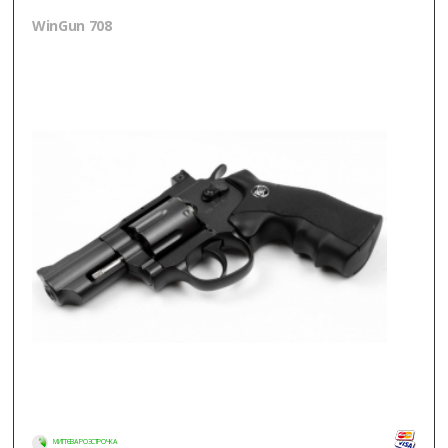
WinGun 708
МИТТЄВА РОЗСТРОЧКА