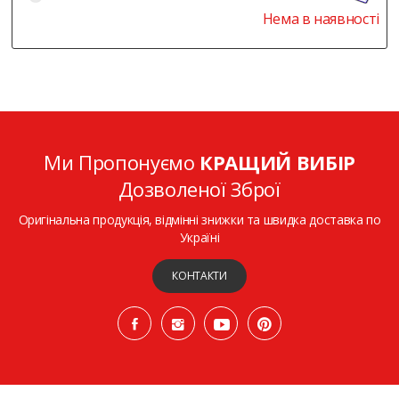
Нема в наявності
Ми Пропонуємо
КРАЩИЙ ВИБІР
Дозволеної Зброї
Оригінальна продукція, відмінні знижки та швидка доставка по
Україні
КОНТАКТИ