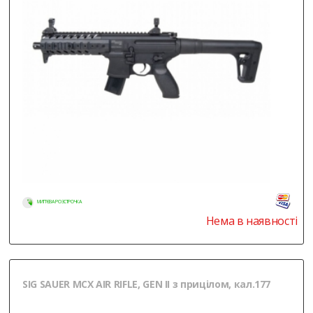
МИТТЄВА РОЗСТРОЧКА
Нема в наявності
SIG SAUER MCX AIR RIFLE, GEN II з прицілом, кал.177