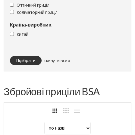
Оптичний приціл
Коліматорний приціл
Країна-виробник
Китай
Підібрати
скинути все »
Збройові приціли BSA