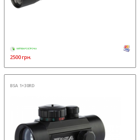
МИТТЄВА РОЗСТРОЧКА
2500
грн.
BSA 1×30RD