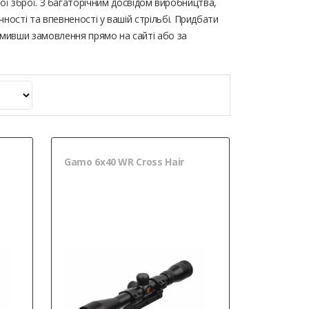
яної зброї. З багаторічним досвідом виробництва,
ості та впевненості у вашій стрільбі. Придбати
мивши замовлення прямо на сайті або за
Gamo 6х40 WR Cross Hair