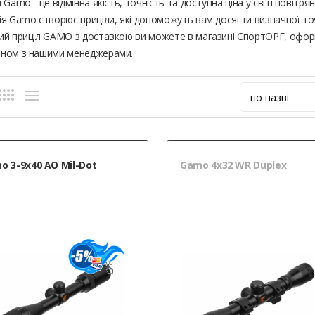
 Gamo - це відмінна якість, точність та доступна ціна у світі повітр
я Gamo створює приціли, які допоможуть вам досягти визначної точн
ий приціл GAMO з доставкою ви можете в магазині СпортОРГ, офор
ном з нашими менеджерами.
o 3-9х40 AO Mil-Dot
Gamo 4x32 WR Duplex