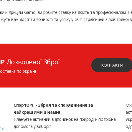
чи приціли Gamo, ви робите ставку на якість та професіоналізм. Не
уть вам досягти точності та успіху у світі стрілянини з повітряної з
ІР
Дозволеної Зброї
КОНТАКТИ
доставка по Україні
СпортОРГ - Зброя та спорядження за
Ми
найкращими цінами!
акт
Плануєте активний відпочинок на природі й потрібна
Укр
допомога у виборі?
одя
вул.