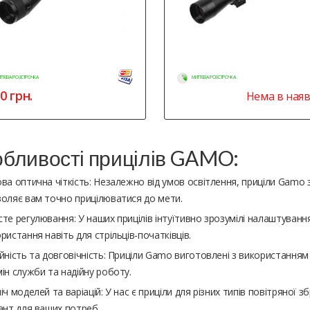
ТТЄВА РОЗСТРОЧКА
МИТТЄВА РОЗСТРОЧКА
0
грн.
Нема в наяв
бливості прицілів GAMO:
ва оптична чіткість: Незалежно від умов освітлення, приціли Gamo
оляє вам точно прицілюватися до мети.
те регулювання: У наших прицілів інтуїтивно зрозумілі налаштування
ристання навіть для стрільців-початківців.
йність та довговічність: Приціли Gamo виготовлені з використанням
ін служби та надійну роботу.
іч моделей та варіацій: У нас є приціли для різних типів повітряної з
ант для ваших потреб.