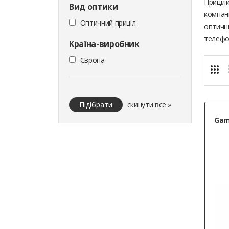
Приціли
Вид оптики
компані
Оптичний приціл
оптичн
телефо
Країна-виробник
Європа
Підібрати
скинути все »
Gam