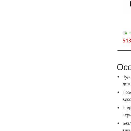
МИ
513
Осо
Чудо
дозв
Прос
вико
Наді
терм
Безл
варі