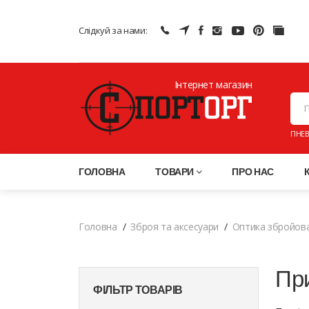
Слідкуй за нами:
Інтернет магазин
ПНЕВ
ГОЛОВНА
ТОВАРИ
ПРО НАС
Головна
Зброя та аксесуари
Оптика збройов
Пр
ФІЛЬТР ТОВАРІВ