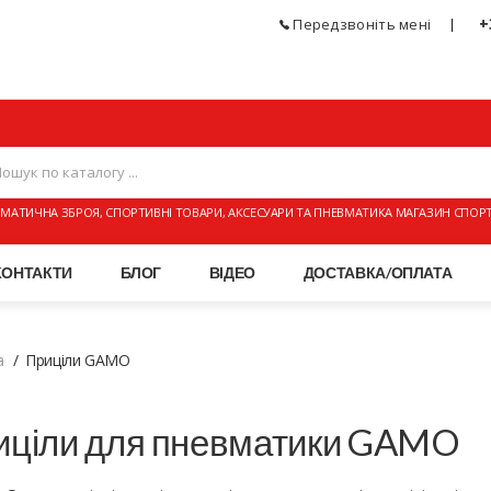
+
Передзвоніть мені
МАТИЧНА ЗБРОЯ, СПОРТИВНІ ТОВАРИ, АКСЕСУАРИ ТА ПНЕВМАТИКА МАГАЗИН СПОР
КОНТАКТИ
БЛОГ
ВІДЕО
ДОСТАВКА/ОПЛАТА
а
Приціли GAMO
иціли для пневматики GAMO