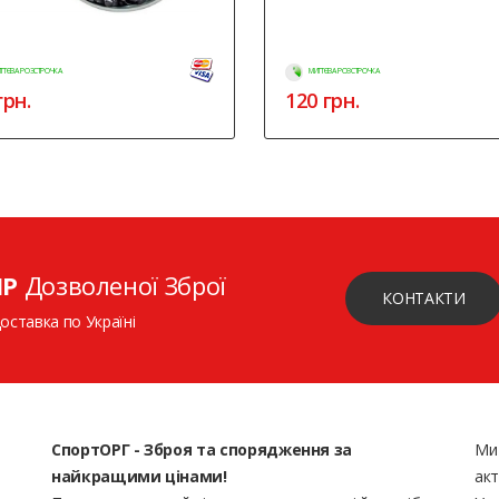
ТТЄВА РОЗСТРОЧКА
МИТТЄВА РОЗСТРОЧКА
рн.
120
грн.
ІР
Дозволеної Зброї
КОНТАКТИ
доставка по Україні
СпортОРГ - Зброя та спорядження за
Ми
найкращими цінами!
акт