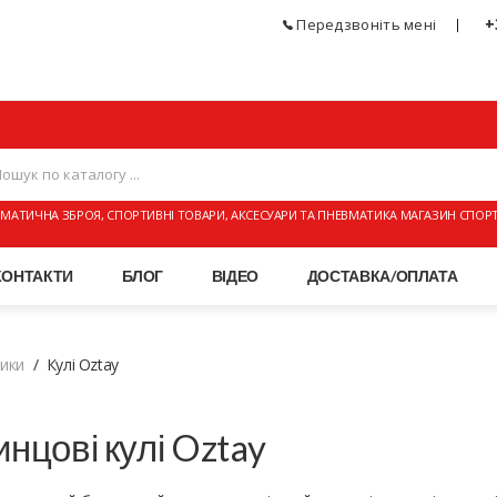
+
Передзвоніть мені
МАТИЧНА ЗБРОЯ, СПОРТИВНІ ТОВАРИ, АКСЕСУАРИ ТА ПНЕВМАТИКА МАГАЗИН СПОР
КОНТАКТИ
БЛОГ
ВІДЕО
ДОСТАВКА/ОПЛАТА
тики
Кулі Oztay
нцові кулі Oztay