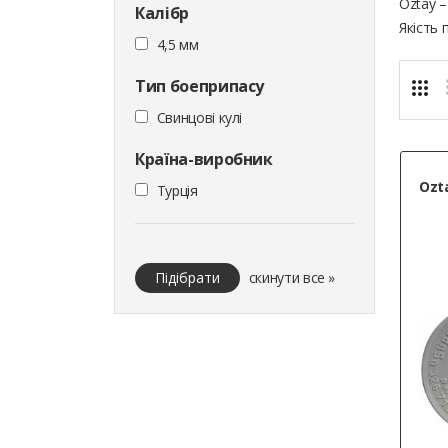
Oztay –
Калібр
Якість 
4,5 мм
Тип боеприпасу
Cвинцові кулі
Країна-виробник
Ozta
Турція
Підібрати
скинути все »