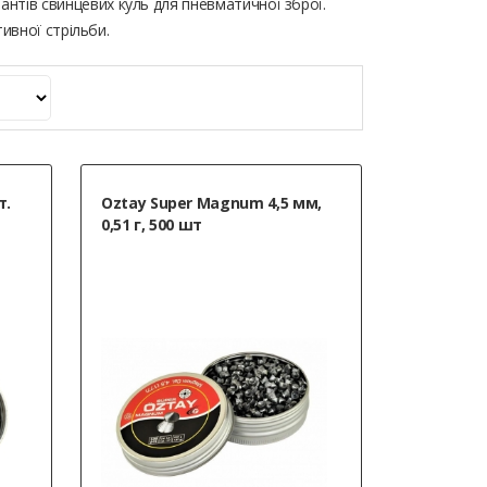
іантів свинцевих куль для пневматичної зброї.
тивної стрільби.
т.
Oztay Super Magnum 4,5 мм,
0,51 г, 500 шт