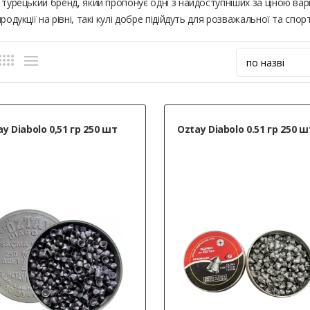
 турецький бренд, який пропонує одні з найдоступніших за ціною вар
продукції на рівні, такі кулі добре підійдуть для розважальної та спор
y Diabolo 0,51 гр 250 шт
Oztay Diabolo 0.51 гр 250 ш