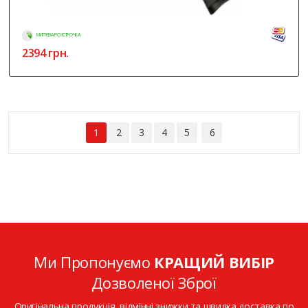
МИТТЄВА РОЗСТРОЧКА
2394
грн.
1
2
3
4
5
6
Ми Пропонуємо
КРАЩИЙ ВИБІР
Дозволеної Зброї
Оригінальна продукція, відмінні знижки та швидка доставка по