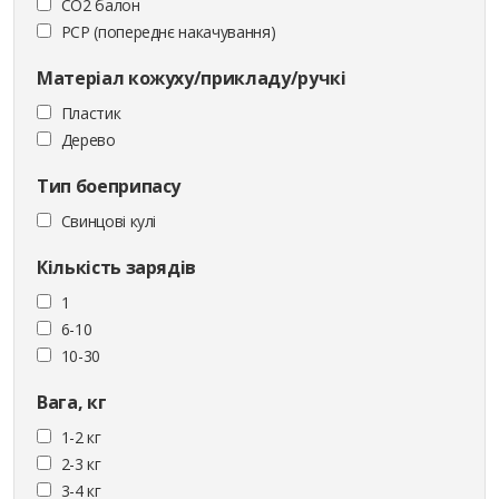
CO2 балон
PCP (попереднє накачування)
Матеріал кожуху/прикладу/ручкі
Пластик
Дерево
Тип боеприпасу
Cвинцові кулі
Кількість зарядів
1
6-10
10-30
Вага, кг
1-2 кг
2-3 кг
3-4 кг