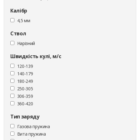
Калібр
4,5 мм
Ствол
Нарізний
Швидкість кулі, м/с
120-139
140-179
180-249
250-305
306-359
360-420
Тип заряду
Газова пружина
Вита пружина