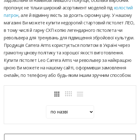
задовольнити найвибагливішого покупця, оскільки виробник
пропонує не тільки широкий асортимент моделей під
холостий
патрон
, але й відмінну якість за досить скромну ціну. У нашому
магазині Ви можете купити недорогий стартовий пістолет ЛЕО,
в тому числі й гарну СХП копію легендарного пістолета чи
револьвера для тренувань для підвищення збройової культури.
Продукція Carrera Arms користується попитом в Україні через
грамотну цінову політику та хорошої якості виготовлення.
Купити пістолет Leo Carrera Arms чи револьвер за найкращою
ціною Ви можете на нашому сайті, оформивши замовлення
онлайн, по телефону або будь-яким іншим зручним способом.