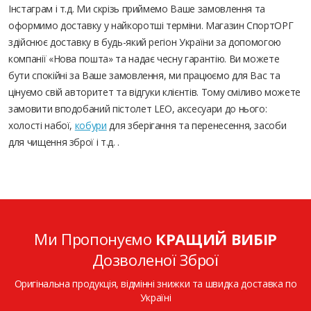
Інстаграм і т.д. Ми скрізь приймемо Ваше замовлення та
оформимо доставку у найкоротші терміни. Магазин СпортОРГ
здійснює доставку в будь-який регіон України за допомогою
компанії «Нова пошта» та надає чесну гарантію. Ви можете
бути спокійні за Ваше замовлення, ми працюємо для Вас та
цінуємо свій авторитет та відгуки клієнтів. Тому сміливо можете
замовити вподобаний пістолет LEO, аксесуари до нього:
холості набої,
кобури
для зберігання та перенесення, засоби
для чищення зброї і т.д. .
Ми Пропонуємо
КРАЩИЙ ВИБІР
Дозволеної Зброї
Оригінальна продукція, відмінні знижки та швидка доставка по
Україні