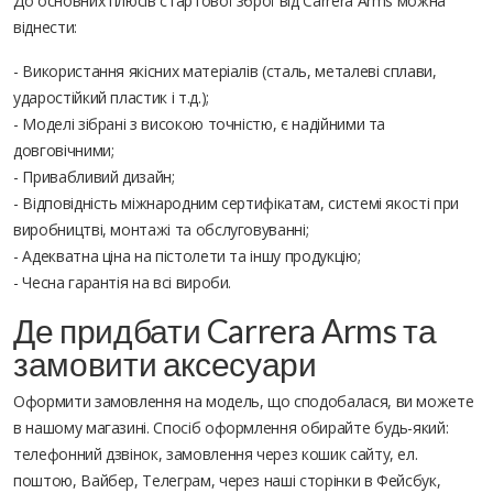
До основних плюсів стартової зброї від Carrera Arms можна
віднести:
- Використання якісних матеріалів (сталь, металеві сплави,
ударостійкий пластик і т.д.);
- Моделі зібрані з високою точністю, є надійними та
довговічними;
- Привабливий дизайн;
- Відповідність міжнародним сертифікатам, системі якості при
виробництві, монтажі та обслуговуванні;
- Адекватна ціна на пістолети та іншу продукцію;
- Чесна гарантія на всі вироби.
Де придбати Carrera Arms та
замовити аксесуари
Оформити замовлення на модель, що сподобалася, ви можете
в нашому магазині. Спосіб оформлення обирайте будь-який:
телефонний дзвінок, замовлення через кошик сайту, ел.
поштою, Вайбер, Телеграм, через наші сторінки в Фейсбук,