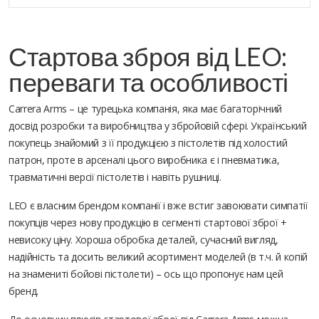
Стартова зброя від LEO:
переваги та особливості
Carrera Arms – це турецька компанія, яка має багаторічний
досвід розробки та виробництва у збройовій сфері. Український
покупець знайомий з її продукцією з пістолетів під холостий
патрон, проте в арсеналі цього виробника є і пневматика,
травматичні версії пістолетів і навіть рушниці.
LEO є власним брендом компанії і вже встиг завоювати симпатії
покупців через нову продукцію в сегменті стартової зброї +
невисоку ціну. Хороша обробка деталей, сучасний вигляд,
надійність та досить великий асортимент моделей (в т.ч. й копій
на знамениті бойові пістолети) – ось що пропонує нам цей
бренд.