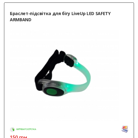
Браслет-пiдсвiтка для бігу LiveUp LED SAFETY
ARMBAND
МИТТЄВА РОЗСТРОЧКА
150
грн.