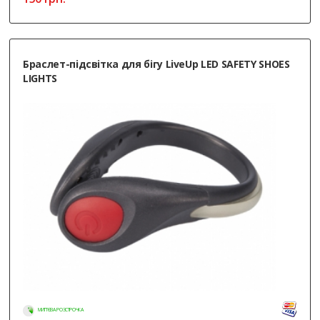
Браслет-пiдсвiтка для бігу LiveUp LED SAFETY SHOES
LIGHTS
МИТТЄВА РОЗСТРОЧКА