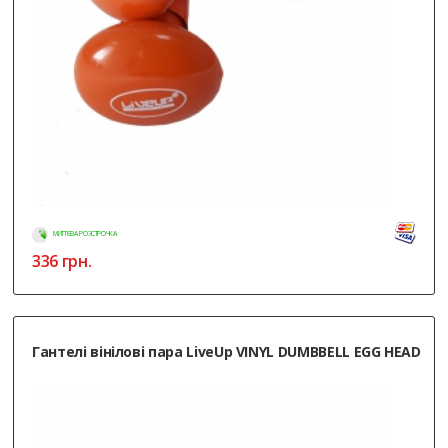
МИТТЄВА РОЗСТРОЧКА
336
грн.
Гантелі вінілові пара LiveUp VINYL DUMBBELL EGG HEAD