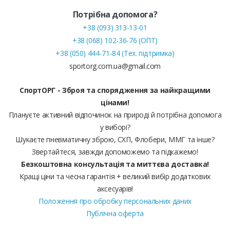
Потрібна допомога?
+38 (093) 313-13-01
+38 (068) 102-36-76 (ОПТ)
+38 (050) 444-71-84 (Тех. підтримка)
sportorg.com.ua@gmail.com
СпортОРГ - Зброя та спорядження за найкращими
цінами!
Плануєте активний відпочинок на природі й потрібна допомога
у виборі?
Шукаєте пневматичну зброю, СХП, Флобери, ММГ та інше?
Звертайтеся, завжди допоможемо та підкажемо!
Безкоштовна консультація та миттєва доставка!
Кращі ціни та чесна гарантія + великий вибір додаткових
аксесуарів!
Положення про обробку персональних даних
Публічна оферта