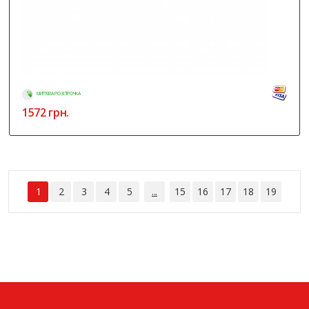
МИТТЄВА РОЗСТРОЧКА
1572
грн.
1
2
3
4
5
...
15
16
17
18
19