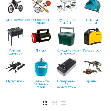
Електромотоцикли
Спортивні
Туристичні
Намети,
товари
меблі
тенти
Мангали,
Ліхтарі
Холодильники
Генератори
шампури
та термоси
Мультитули
Балони та
Повербанки
Іграшки
пальники
та
газові
акумулятори