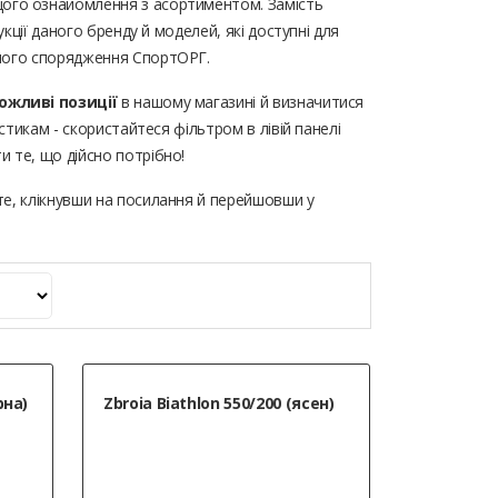
ого ознайомлення з асортиментом. Замість
кції даного бренду й моделей, які доступні для
чного спорядження СпортОРГ.
можливі позиції
в нашому магазині й визначитися
стикам - скористайтеся фільтром в лівій панелі
 те, що дійсно потрібно!
е, клікнувши на посилання й перейшовши у
рна)
Zbroia Biathlon 550/200 (ясен)