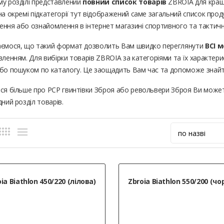
му розділі представлений
повний список товарів
ZBROIA для кращ
на окремі підкатегорії тут відображений саме загальний список проду
ення або ознайомлення в інтернет магазині спортивного та такти
аємося, що такий формат дозволить Вам швидко переглянути
ВСІ 
вленням. Для вибірки товарів ZBROIA за категоріями та їх характери
або пошуком по каталогу. Це заощадить Вам час та допоможе знайти
ися більше про PCP гвинтівки Зброя або револьвери Зброя Ви может
дний розділ товарів.
ia Biathlon 450/220 (лілова)
Zbroia Biathlon 550/200 (чо