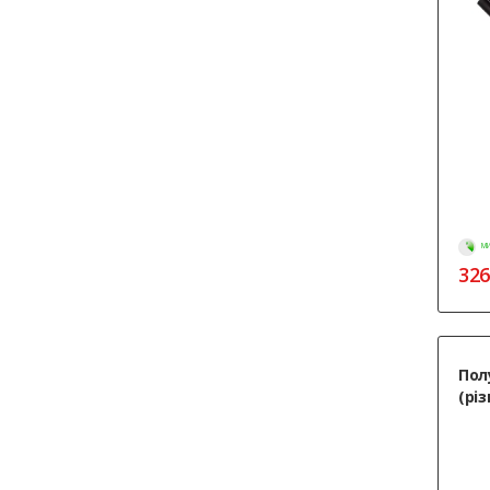
МИ
326
Пол
(рі