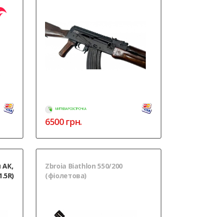
МИТТЄВА РОЗСТРОЧКА
6500
грн.
 АК,
Zbroia Biathlon 550/200
1.5R)
(фіолетова)