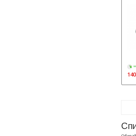
МИ
140
Спи
Обирай