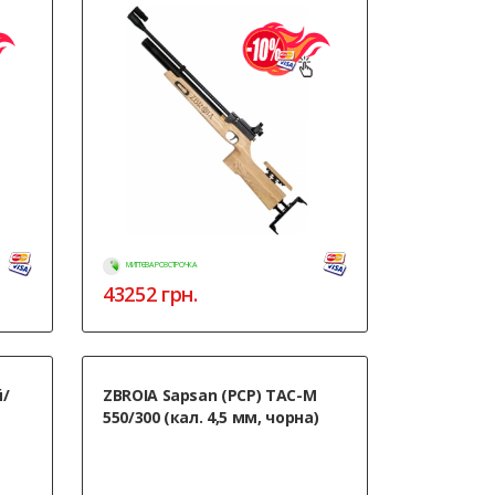
МИТТЄВА РОЗСТРОЧКА
43252
грн.
й/
ZBROIA Sapsan (PCP) TAC-M
550/300 (кал. 4,5 мм, чорна)