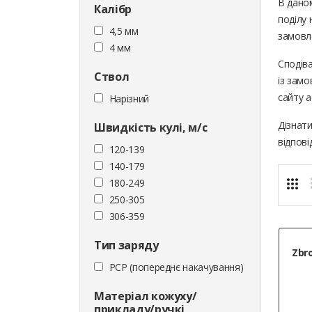
В дано
Калібр
поділу 
4,5 мм
замовл
4 мм
Сподів
Ствол
із замо
сайту 
Нарізний
Дізнат
Швидкість кулі, м/с
відпові
120-139
140-179
180-249
250-305
306-359
Тип заряду
Zbro
PCP (попереднє накачування)
Матеріал кожуху/
прикладу/ручкі