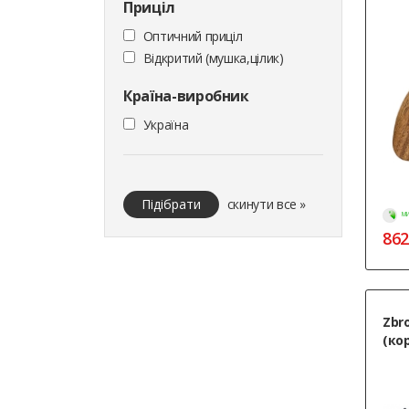
Приціл
Оптичний приціл
Відкритий (мушка,цілик)
Країна-виробник
Україна
Підібрати
скинути все »
МИ
862
Zbro
(ко