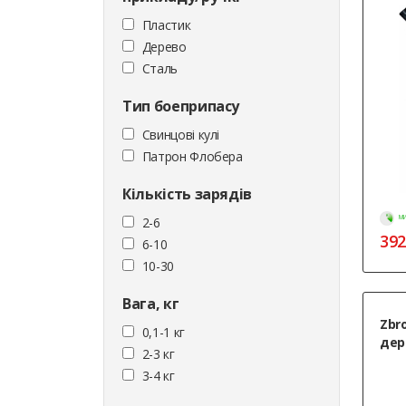
Пластик
Дерево
Сталь
Тип боеприпасу
Cвинцові кулі
Патрон Флобера
Кількість зарядів
МИ
2-6
392
6-10
10-30
Вага, кг
Zbro
0,1-1 кг
дер
2-3 кг
3-4 кг