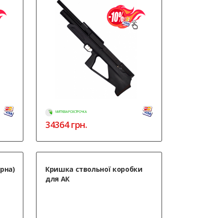
МИТТЄВА РОЗСТРОЧКА
34364
грн.
орна)
Кришка ствольної коробки
для АК