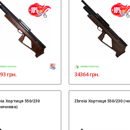
ТТЄВА РОЗСТРОЧКА
МИТТЄВА РОЗСТРОЧКА
93
грн.
34364
грн.
oia Хортиця 550/230
Zbroia Хортиця 550/230 (ч
ричнева)