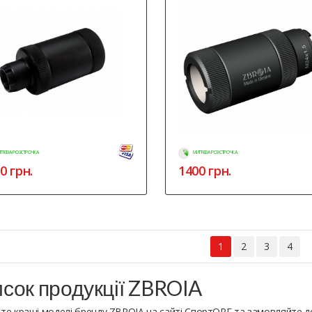
ТТЄВА РОЗСТРОЧКА
МИТТЄВА РОЗСТРОЧКА
0
грн.
1400
грн.
1
2
3
4
сок продукції ZBROIA
те кращі моделі бренду ZBROIA на сайті СпортОРГ та замовляйте д