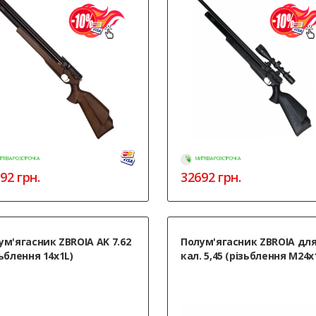
ТТЄВА РОЗСТРОЧКА
МИТТЄВА РОЗСТРОЧКА
92
грн.
32692
грн.
ум'ягасник ZBROIA AK 7.62
Полум'ягасник ZBROIA для
зьблення 14x1L)
кал. 5,45 (різьблення М24x