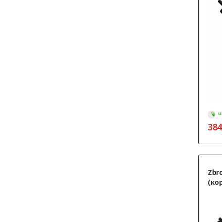
МИ
384
Zbr
(ко