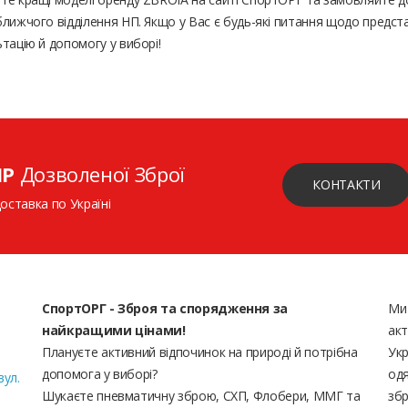
лижчого відділення НП. Якщо у Вас є будь-які питання щодо предст
тацію й допомогу у виборі!
ІР
Дозволеної Зброї
КОНТАКТИ
доставка по Україні
СпортОРГ - Зброя та спорядження за
Ми
найкращими цінами!
акт
Плануєте активний відпочинок на природі й потрібна
Укр
допомога у виборі?
одя
вул.
Шукаєте пневматичну зброю, СХП, Флобери, ММГ та
збр