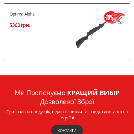
Optima Alpha
5360 грн.
Ми Пропонуємо
КРАЩИЙ ВИБІР
Дозволеної Зброї
Оригінальна продукція, відмінні знижки та швидка доставка по
Україні
КОНТАКТИ