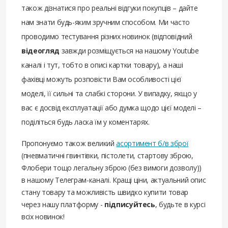
також дізнатися про реальні відгуки покупців – дайте
нам знати будь-яким зручним способом. Ми часто
проводимо тестування різних новинок (відповідний
відеогляд
завжди розміщується на нашому Youtube
каналі і тут, тобто в описі картки товару), а наші
фахівці можуть розповісти Вам особливості цієї
моделі, її сильні та слабкі сторони. У випадку, якщо у
вас є досвід експлуатації або думка щодо цієї моделі –
поділіться будь ласка їм у коментарях.
Пропонуємо також великий
асортимент б/в зброї
(пневматичні гвинтівки, пістолети, стартову зброю,
Флобери тощо легальну зброю (без вимоги дозволу))
в нашому Телеграм-каналі. Кращі ціни, актуальний опис
стану товару та можливість швидко купити товар
через нашу платформу -
підписуйтесь
, будьте в курсі
всіх новинок!