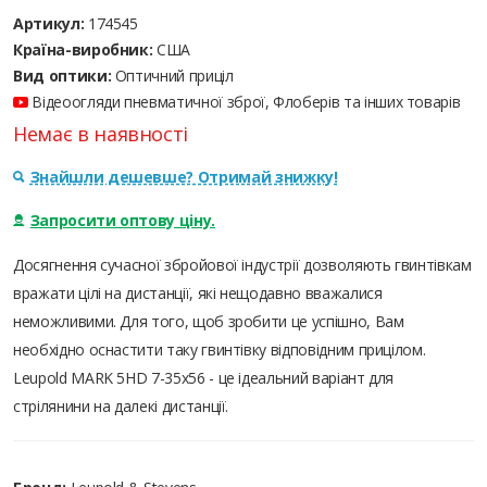
Артикул:
174545
Країна-виробник:
США
Вид оптики:
Оптичний приціл
Відеоогляди пневматичної зброї, Флоберів та інших товарів
Немає в наявності
Знайшли дешевше? Отримай знижку!
Запросити оптову ціну.
Досягнення сучасної збройової індустрії дозволяють гвинтівкам
вражати цілі на дистанції, які нещодавно вважалися
неможливими. Для того, щоб зробити це успішно, Вам
необхідно оснастити таку гвинтівку відповідним прицілом.
Leupold MARK 5HD 7-35x56 - це ідеальний варіант для
стрілянини на далекі дистанції.