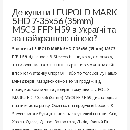
Де купити LEUPOLD MARK
5HD 7-35x56 (35mm)
M5C3 FFP H59 в Україні та
за найкращою ціною?
Замовити
LEUPOLD MARK 5HD 7-35x56 (35mm) M5C3
FFP H59
від Leupold & Stevens із швидкою доставкою,
100% оригінал та з ЧЕСНОЮ гарантією можна на сайті
інтернет-магазину СпортОРГ або по телефону у наших
менеджерів. Ми здійснюємо ПРЯМІ продажі від
провідних компаній та дилерів, тому ціна LEUPOLD
MARK 5HD 7-35x56 (35mm) M5C3 FFP H59 дійсно одна з
найнижчих на ринку. Оригінальна продукція Leupold &
Stevens може бути доставлена ​​як у великі центри: Київ,
Харків, Одеса, Дніпро, Запоріжжя, Львів, Кривий Ріг,
Миколаїв, Вінниця, Херсон, Полтава, Чернігів, Черкаси,