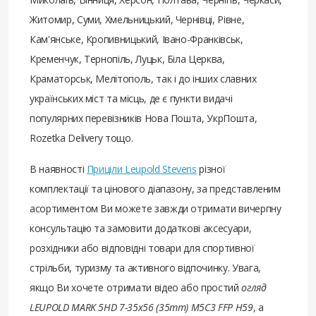
Житомир, Суми, Хмельницький, Чернівці, Рівне,
Кам'янське, Кропивницький, Івано-Франківськ,
Кременчук, Тернопіль, Луцьк, Біла Церква,
Краматорськ, Мелітополь, так і до інших славних
українських міст та місць, де є пункти видачі
популярних перевізників Нова Пошта, УкрПошта,
Rozetka Delivery тощо.
В наявності
Приціли Leupold Stevens
різної
комплектації та цінового діапазону, за представленим
асортиментом Ви можете завжди отримати вичерпну
консультацію та замовити додаткові аксесуари,
розхідники або відповідні товари для спортивної
стрільби, туризму та активного відпочинку. Увага,
якщо Ви хочете отримати відео або простий
огляд
LEUPOLD MARK 5HD 7-35x56 (35mm) M5C3 FFP H59
, а