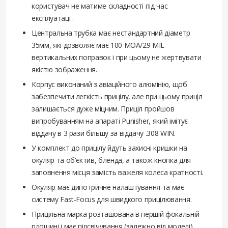
користувач не матиме складності під час
експлуатації.
Центральна трубка має нестандартний діаметр
35мм, які дозволяє має 100 МОА/29 MIL
вертикальних поправок і при цьому не жертвувати
якістю зображення.
Корпус виконаний з авіаційного алюмінію, щоб
забезпечити легкість прицілу, але при цьому приціл
залишається дуже міцним. Приціл пройшов
випробуванням на апараті Punisher, який імітує
віддачу в 3 рази більшу за віддачу .308 WIN.
У комплект до прицілу йдуть захисні кришки на
окуляр та об'єктив, бленда, а також кнопка для
заповнення місця замість важеля колеса кратності.
Окуляр має дипотричне налаштування та має
систему Fast-Focus для швидкого прицілювання.
Прицільна марка розташована в першій фокальній
площині і має підсвічування (залежно від моделі).