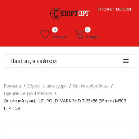
Інтернет магазин
0
0
Обране
Кошик
Навігація сайтом
Головна
Зброя та аксесуари
Оптика збройова
Приціли Leupold Stevens
Оптичний приціл LEUPOLD MARK 5HD 7-35x56 (35mm) M5C3
FFP H59