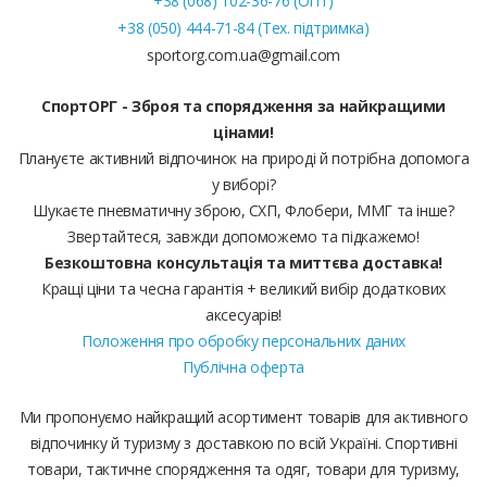
+38 (068) 102-36-76 (ОПТ)
+38 (050) 444-71-84 (Тех. підтримка)
sportorg.com.ua@gmail.com
СпортОРГ - Зброя та спорядження за найкращими
цінами!
Плануєте активний відпочинок на природі й потрібна допомога
у виборі?
Шукаєте пневматичну зброю, СХП, Флобери, ММГ та інше?
Звертайтеся, завжди допоможемо та підкажемо!
Безкоштовна консультація та миттєва доставка!
Кращі ціни та чесна гарантія + великий вибір додаткових
аксесуарів!
Положення про обробку персональних даних
Публічна оферта
Ми пропонуємо найкращий асортимент товарів для активного
відпочинку й туризму з доставкою по всій Україні. Спортивні
товари, тактичне спорядження та одяг, товари для туризму,