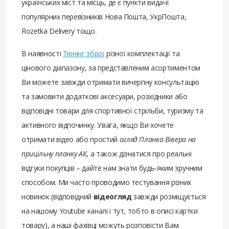
українських міст та місць, де є пункти видачі
популярних перевізників Нова Пошта, УкрПошта,
Rozetka Delivery тощо.
В наявності
Тюнінг зброї
різної комплектації та
цінового діапазону, за представленим асортиментом
Ви можете завжди отримати вичерпну консультацію
та замовити додаткові аксесуари, розхідники або
відповідні товари для спортивної стрільби, туризму та
активного відпочинку. Увага, якщо Ви хочете
отримати відео або простий
огляд Планка Вівера на
прицільну планку АК
, а також дізнатися про реальні
відгуки покупців – дайте нам знати будь-яким зручним
способом. Ми часто проводимо тестування різних
новинок (відповідний
відеогляд
завжди розміщується
на нашому Youtube каналі і тут, тобто в описі картки
товару), а наші фахівці можуть розповісти Вам