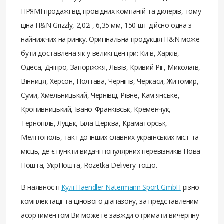
ПРЯМІ продажі від провідних компаній та дилерів, тому
ціна H&N Grizzly, 2,02г, 6,35 мм, 150 шт дійсно одна з
найнижчих на ринку. Оригінальна продукція H&N може
бути доставлена ​​як у великі центри: Київ, Харків,
Одеса, Дніпро, Запоріжжя, Львів, Кривий Ріг, Миколаїв,
Вінниця, Херсон, Полтава, Чернігів, Черкаси, Житомир,
Суми, Хмельницький, Чернівці, Рівне, Кам'янське,
Кропивницький, Івано-Франківськ, Кременчук,
Тернопіль, Луцьк, Біла Церква, Краматорськ,
Мелітополь, так і до інших славних українських міст та
місць, де є пункти видачі популярних перевізників Нова
Пошта, УкрПошта, Rozetka Delivery тощо.
В наявності
Кулі Haendler Natermann Sport GmbH
різної
комплектації та цінового діапазону, за представленим
асортиментом Ви можете завжди отримати вичерпну