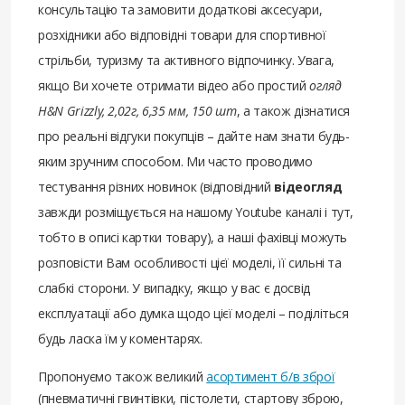
консультацію та замовити додаткові аксесуари,
розхідники або відповідні товари для спортивної
стрільби, туризму та активного відпочинку. Увага,
якщо Ви хочете отримати відео або простий
огляд
H&N Grizzly, 2,02г, 6,35 мм, 150 шт
, а також дізнатися
про реальні відгуки покупців – дайте нам знати будь-
яким зручним способом. Ми часто проводимо
тестування різних новинок (відповідний
відеогляд
завжди розміщується на нашому Youtube каналі і тут,
тобто в описі картки товару), а наші фахівці можуть
розповісти Вам особливості цієї моделі, її сильні та
слабкі сторони. У випадку, якщо у вас є досвід
експлуатації або думка щодо цієї моделі – поділіться
будь ласка їм у коментарях.
Пропонуємо також великий
асортимент б/в зброї
(пневматичні гвинтівки, пістолети, стартову зброю,