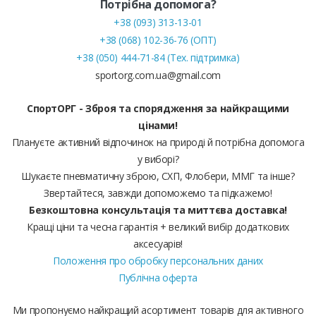
Потрібна допомога?
+38 (093) 313-13-01
+38 (068) 102-36-76 (ОПТ)
+38 (050) 444-71-84 (Тех. підтримка)
sportorg.com.ua@gmail.com
СпортОРГ - Зброя та спорядження за найкращими
цінами!
Плануєте активний відпочинок на природі й потрібна допомога
у виборі?
Шукаєте пневматичну зброю, СХП, Флобери, ММГ та інше?
Звертайтеся, завжди допоможемо та підкажемо!
Безкоштовна консультація та миттєва доставка!
Кращі ціни та чесна гарантія + великий вибір додаткових
аксесуарів!
Положення про обробку персональних даних
Публічна оферта
Ми пропонуємо найкращий асортимент товарів для активного