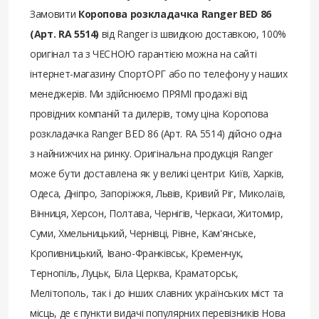
Замовити
Коропова розкладачка Ranger BED 86
(Арт. RA 5514)
від Ranger із швидкою доставкою, 100%
оригінал та з ЧЕСНОЮ гарантією можна на сайті
інтернет-магазину СпортОРГ або по телефону у наших
менеджерів. Ми здійснюємо ПРЯМІ продажі від
провідних компаній та дилерів, тому ціна Коропова
розкладачка Ranger BED 86 (Арт. RA 5514) дійсно одна
з найнижчих на ринку. Оригінальна продукція Ranger
може бути доставлена ​​як у великі центри: Київ, Харків,
Одеса, Дніпро, Запоріжжя, Львів, Кривий Ріг, Миколаїв,
Вінниця, Херсон, Полтава, Чернігів, Черкаси, Житомир,
Суми, Хмельницький, Чернівці, Рівне, Кам'янське,
Кропивницький, Івано-Франківськ, Кременчук,
Тернопіль, Луцьк, Біла Церква, Краматорськ,
Мелітополь, так і до інших славних українських міст та
місць, де є пункти видачі популярних перевізників Нова