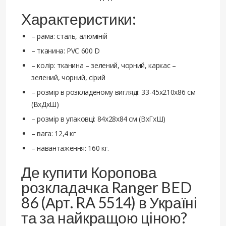
Характеристики:
– рама: сталь, алюміній
– тканина: PVC 600 D
– колір: тканина – зелений, чорний, каркас –
зелений, чорний, сірий
– розмір в розкладеному вигляді: 33-45х210х86 см
(ВхДхШ)
– розмір в упаковці: 84х28х84 см (ВхГхШ)
– вага: 12,4 кг
– навантаження: 160 кг.
Де купити Коропова
розкладачка Ranger BED
86 (Арт. RA 5514) в Україні
та за найкращою ціною?