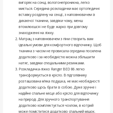
вигоряє на сонці, вологонепроникна, легко
миється. Середина розкладачки має ортопедичні
вставку розділену на секції, з наповнювачем із
дихаючої тканини, завдяки чому, менш
втомлюєшся і не буде жарко при довгому
знаходженні на ліжку.
Матрац з наповнювачем з піни створить вам
ідеальні умови для комфортного відпочинку. Щоб
тканина з часом не провисала середина посилена
додатково і за необхідністю можна збільшити
натяг, завдяки спеціальними резинками.
Розкладачка-ліжко Ranger BED 86 легко
трансформується в крісло. В підголівнику
розташована м’яка подушка, не має необхідності
додатково щось брати із собою. Дуже зручне і
надійне спальне місце або крісло для відпочинку
на природі. Для зручного транспортування
додатково комплектується чохлом, в котрий
може поміститися додатково спальний мішок.