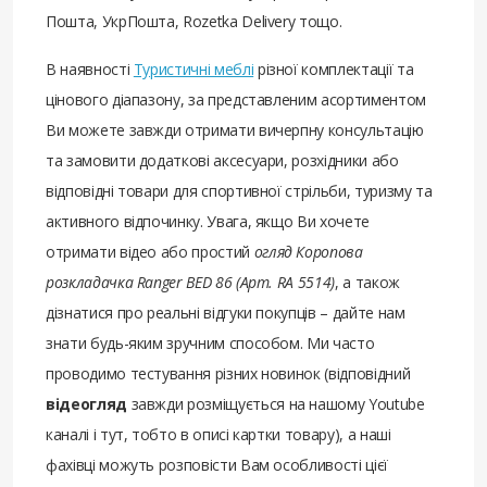
Пошта, УкрПошта, Rozetka Delivery тощо.
В наявності
Туристичні меблі
різної комплектації та
цінового діапазону, за представленим асортиментом
Ви можете завжди отримати вичерпну консультацію
та замовити додаткові аксесуари, розхідники або
відповідні товари для спортивної стрільби, туризму та
активного відпочинку. Увага, якщо Ви хочете
отримати відео або простий
огляд Коропова
розкладачка Ranger BED 86 (Арт. RA 5514)
, а також
дізнатися про реальні відгуки покупців – дайте нам
знати будь-яким зручним способом. Ми часто
проводимо тестування різних новинок (відповідний
відеогляд
завжди розміщується на нашому Youtube
каналі і тут, тобто в описі картки товару), а наші
фахівці можуть розповісти Вам особливості цієї