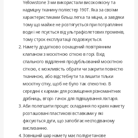
Yellowstone 3 ми використали високоякісну та
надміцну тканину поліестер 190Т. Яка за своїми
характеристиками більш легка та міцна, а завдяки
тому що майже не розтягується при потраплянні
води і не псується від ультрафіолетових променів,
тому строк експлуатації подовжується.
Намету додатково оснащений повітрянним
клапаном з москітною сіткою в горі. Вхід
спального відділення продубльований москітною
сіткою, є можливість обрати чи закрити повністю
тканиною, або відстебнути та лишити тільки
москітну сітку, щоб не було так спекотно. В
середині є карман для розміщення різноманітних
дрібниць, вгорі- гачок для підвішування ліхтаря.
Аби полегшити процес складання по краях намету
розташовані пластикові вставками у які
фіксуються дуги, що запобігає несподіваному
вислизанню.
Зовнішній шар намету має поліуретанове