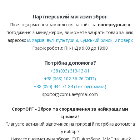
Партнерський магазин зброї:
Після оформлення замовлення на сайті та
попереднього
погодження з менеджером, ви можете забрати товар за цією
адресою:
м. Харків, вул. Культури 8, Сумський ринок, 2 поверх
Графік роботи: ПН-НД з 9:00 до 19:00
Потрібна допомога?
+38 (093) 313-13-01
+38 (068) 102-36-76 (ОПТ)
+38 (050) 444-71-84 (Тех. підтримка)
sportorg.com.ua@gmail.com
СпортОРГ - Зброя та спорядження за найкращими
цінами!
Плануєте активний відпочинок на природі й потрібна допомога
у виборі?
Шукаєте пневматичну зброю, СХП, Флобери, ММГ та інше?