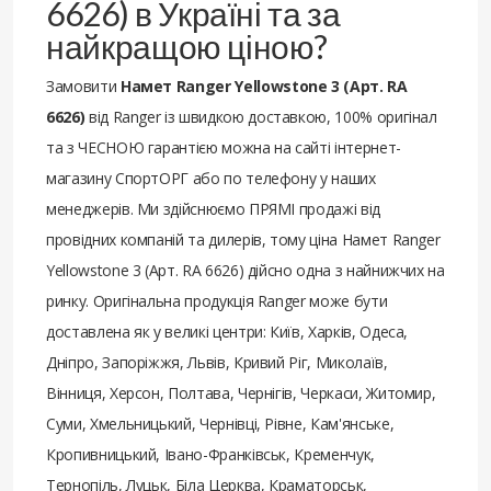
6626) в Україні та за
найкращою ціною?
Замовити
Намет Ranger Yellowstone 3 (Арт. RA
6626)
від Ranger із швидкою доставкою, 100% оригінал
та з ЧЕСНОЮ гарантією можна на сайті інтернет-
магазину СпортОРГ або по телефону у наших
менеджерів. Ми здійснюємо ПРЯМІ продажі від
провідних компаній та дилерів, тому ціна Намет Ranger
Yellowstone 3 (Арт. RA 6626) дійсно одна з найнижчих на
ринку. Оригінальна продукція Ranger може бути
доставлена ​​як у великі центри: Київ, Харків, Одеса,
Дніпро, Запоріжжя, Львів, Кривий Ріг, Миколаїв,
Вінниця, Херсон, Полтава, Чернігів, Черкаси, Житомир,
Суми, Хмельницький, Чернівці, Рівне, Кам'янське,
Кропивницький, Івано-Франківськ, Кременчук,
Тернопіль, Луцьк, Біла Церква, Краматорськ,