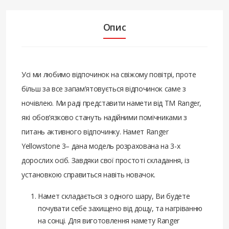
Опис
Усі ми любимо відпочинок на свіжому повітрі, проте
більш за все запам’ятовується відпочинок саме з
ночівлею. Ми раді представити намети від ТМ Ranger,
які обов’язково стануть надійними помічниками з
питань активного відпочинку. Намет Ranger
Yellowstone 3– дана модель розрахована на 3-х
дорослих осіб. Завдяки свої простоті складання, із
установкою справиться навіть новачок.
Намет складається з одного шару, Ви будете
почувати себе захищено від дощу, та нагріванню
на сонці. Для виготовлення намету Ranger