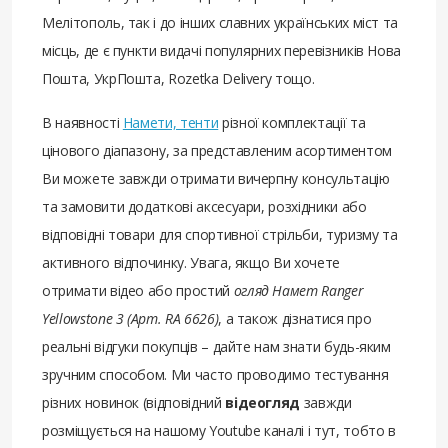
Мелітополь, так і до інших славних українських міст та
місць, де є пункти видачі популярних перевізників Нова
Пошта, УкрПошта, Rozetka Delivery тощо.
В наявності
Намети, тенти
різної комплектації та
цінового діапазону, за представленим асортиментом
Ви можете завжди отримати вичерпну консультацію
та замовити додаткові аксесуари, розхідники або
відповідні товари для спортивної стрільби, туризму та
активного відпочинку. Увага, якщо Ви хочете
отримати відео або простий
огляд Намет Ranger
Yellowstone 3 (Арт. RA 6626)
, а також дізнатися про
реальні відгуки покупців – дайте нам знати будь-яким
зручним способом. Ми часто проводимо тестування
різних новинок (відповідний
відеогляд
завжди
розміщується на нашому Youtube каналі і тут, тобто в