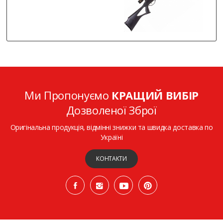
Ми Пропонуємо
КРАЩИЙ ВИБІР
Дозволеної Зброї
Оригінальна продукція, відмінні знижки та швидка доставка по
Україні
КОНТАКТИ