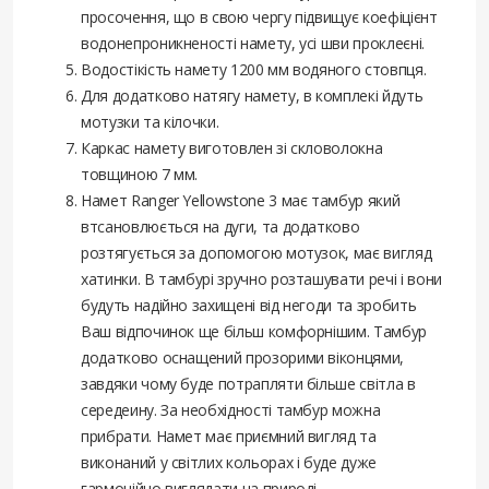
просочення, що в свою чергу підвищує коефіцієнт
водонепроникненості намету, усі шви проклеєні.
Водостікість намету 1200 мм водяного стовпця.
Для додатково натягу намету, в комплекі йдуть
мотузки та кілочки.
Каркас намету виготовлен зі скловолокна
товщиною 7 мм.
Намет Ranger Yellowstone 3 має тамбур який
втсановлюється на дуги, та додатково
розтягується за допомогою мотузок, має вигляд
хатинки. В тамбурі зручно розташувати речі і вони
будуть надійно захищені від негоди та зробить
Ваш відпочинок ще більш комфорнішим. Тамбур
додатково оснащений прозорими віконцями,
завдяки чому буде потрапляти більше світла в
середеину. За необхідності тамбур можна
прибрати. Намет має приємний вигляд та
виконаний у світлих кольорах і буде дуже
гармонійно виглядати на природі.