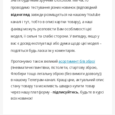
знати будь-яким зручним способом. Ми часто
проводимо тестування різних новинок (відповідний
відеогляд
завжди розміщується на нашому Youtube
каналі і тут, тобто в описі картки товару), а наші
фахівці можуть розповісти Вам особливості цієї
моделі, її сильні та слабкі сторони. У випадку, якщо у
вас є досвід експлуатації або думка щодо цієї моделі –
поділіться будь ласка їм у коментарях.
Пропонуємо також великий
асортимент б/в зброї
(пневматичні гвинтівки, пістолети, стартову зброю,
Флобери тощо легальну зброю (без вимоги дозволу))
в нашому Телеграм-каналі. Кращі ціни, актуальний опис
стану товару та можливість швидко купити товар
через нашу платформу -
підписуйтесь
, будьте в курсі
всіх новинок!