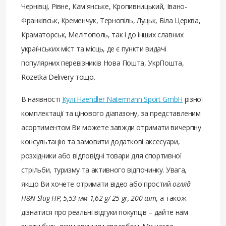
Чернівці, Рівне, Кам'янське, Кропивницький, Івано-
Франківськ, Кременчук, Тернопіль, Луцьк, Біла Церква,
Краматорськ, Мелітополь, так і до інших славних
українських міст та місць, де є пункти видачі
популярних перевізників Нова Пошта, УкрПошта,
Rozetka Delivery тощо.
В наявності
Кулі Haendler Natermann Sport GmbH
різної
комплектації та цінового діапазону, за представленим
асортиментом Ви можете завжди отримати вичерпну
консультацію та замовити додаткові аксесуари,
розхідники або відповідні товари для спортивної
стрільби, туризму та активного відпочинку. Увага,
якщо Ви хочете отримати відео або простий
огляд
H&N Slug HP, 5,53 мм 1,62 g/ 25 gr, 200 шт
, а також
дізнатися про реальні відгуки покупців – дайте нам