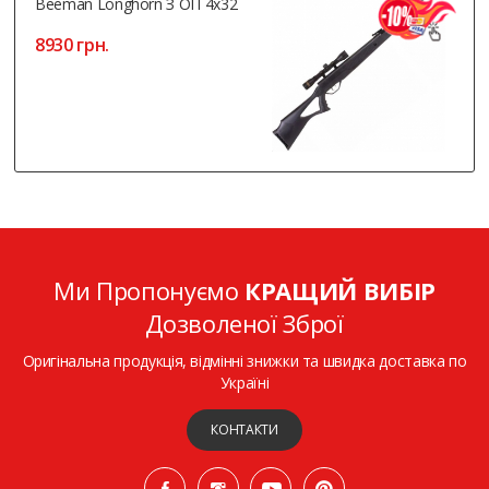
Beeman Longhorn З ОП 4x32
8930 грн.
Ми Пропонуємо
КРАЩИЙ ВИБІР
Дозволеної Зброї
Оригінальна продукція, відмінні знижки та швидка доставка по
Україні
КОНТАКТИ