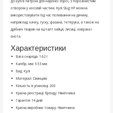
до кулі в патроні для нарізної зброї, з порожнистим
отвором у носовій частині. Кулі Slug HP можна
використовувати під час полювання на дичину,
наприклад: качку, гуску, фазана, тетерука, а також на
дрібних тварин на кшталт зайця, лисиці, ховраха і
єнота.
Характеристики
Вага снаряда: 1.62 г
Калібр, мм: 5.53 мм
Вид: Кулі
Матеріал: Свинцеві
Кількість в упаковці: 200
Країна реєстрації бренду: Німеччина
Гарантія: 14 днів
Країна-виробник товару: Німеччина