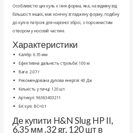
Особливістю цих куль є їхня форма, яка, на відміну від
більшості інших, має конічну згладжену форму, подібну
до кулі в патроні для нарізної зброї, з порожнистим
отвором у носовій частині.
Характеристики
Калібр: 6.35 мм
Ефективна дальність стрільби: 100 м
Вага: 2.07 г
Рекомендована дулова енергія: 40 Дж
Кількість у пачці: 120 шт.
Артикул: 96363403211
БК кулі: BC=0.1
Де купити H&N Slug HP II,
6,35 мм .32 gr, 120 шт в