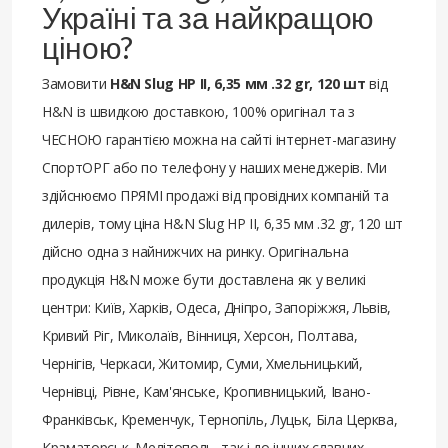
Україні та за найкращою
ціною?
Замовити
H&N Slug HP II, 6,35 мм .32 gr, 120 шт
від
H&N із швидкою доставкою, 100% оригінал та з
ЧЕСНОЮ гарантією можна на сайті інтернет-магазину
СпортОРГ або по телефону у наших менеджерів. Ми
здійснюємо ПРЯМІ продажі від провідних компаній та
дилерів, тому ціна H&N Slug HP II, 6,35 мм .32 gr, 120 шт
дійсно одна з найнижчих на ринку. Оригінальна
продукція H&N може бути доставлена ​​як у великі
центри: Київ, Харків, Одеса, Дніпро, Запоріжжя, Львів,
Кривий Ріг, Миколаїв, Вінниця, Херсон, Полтава,
Чернігів, Черкаси, Житомир, Суми, Хмельницький,
Чернівці, Рівне, Кам'янське, Кропивницький, Івано-
Франківськ, Кременчук, Тернопіль, Луцьк, Біла Церква,
Краматорськ, Мелітополь, так і до інших славних