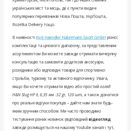
українських міст та місць, де є пункти видачі
популярних перевізників Нова Пошта, УкрПошта,
Rozetka Delivery тощо.
В наявності
Кулі Haendler Natermann Sport GmbH
різної
комплектації та цінового діапазону, за представленим
асортиментом Ви можете завжди отримати вичерпну
консультацію та замовити додаткові аксесуари,
розхідники або відповідні товари для спортивної
стрільби, туризму та активного відпочинку. Увага,
якщо Ви хочете отримати відео або простий
огляд
H&N Slug HP II, 6,35 мм .32 gr, 120 шт
, а також дізнатися
про реальні відгуки покупців – дайте нам знати будь-
яким зручним способом. Ми часто проводимо
тестування різних новинок (відповідний
відеогляд
завжди розміщується на нашому Youtube каналі і тут,