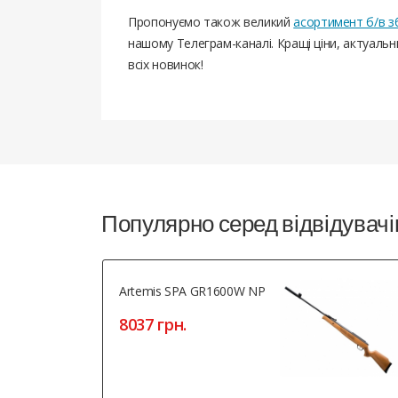
Пропонуємо також великий
асортимент б/в з
нашому Телеграм-каналі. Кращі ціни, актуаль
всіх новинок!
Популярно серед відвідувачі
Artemis SPA GR1600W NP
8037 грн.