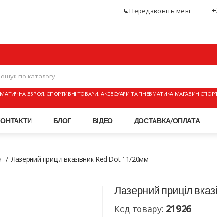
+
Передзвоніть мені
МАТИЧНА ЗБРОЯ, СПОРТИВНІ ТОВАРИ, АКСЕСУАРИ ТА ПНЕВМАТИКА МАГАЗИН СПОР
КОНТАКТИ
БЛОГ
ВІДЕО
ДОСТАВКА/ОПЛАТА
а
Лазерний приціл вказівник Red Dot 11/20мм
Лазерний приціл вказ
21926
Код товару: