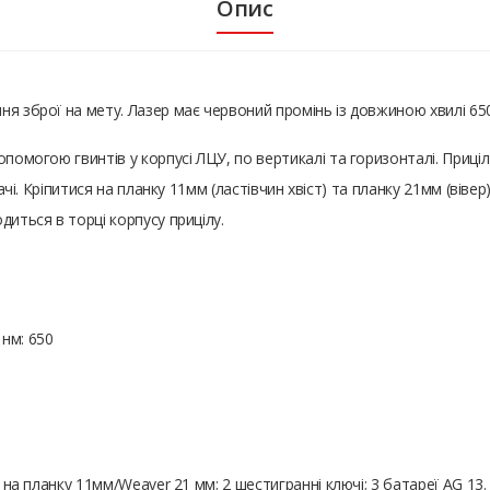
Опис
я зброї на мету. Лазер має червоний промінь із довжиною хвилі 650
опомогою гвинтів у корпусі ЛЦУ, по вертикалі та горизонталі. Приці
ддачі. Кріпитися на планку 11мм (ластівчин хвіст) та планку 21мм (ві
диться в торці корпусу прицілу.
нм: 650
и на планку 11мм/Weaver 21 мм; 2 шестигранні ключі; 3 батареї AG 13.