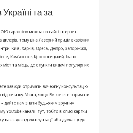
Україні та за
НОЮ гарантією можна на сайті інтернет-
дилерів, тому ціна Лазерний приціл вказівник
нтри: Київ, Харків, Одеса, Дніпро, Запоріжжя,
Рівне, Кам'янське, Кропивницький, Івано-
 міст та місць, де є пункти видачі популярних
жете завжди отримати вичерпну консультацію
го відпочинку. Увага, якщо Ви хочете отримати
ів – дайте нам знати будь-яким зручним
 Youtube каналі і тут, тобто в описі картки
о у вас є досвід експлуатації або думка щодо