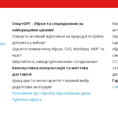
СпортОРГ - Зброя та спорядження за
Ми
найкращими цінами!
акт
Плануєте активний відпочинок на природі й потрібна
Укр
допомога у виборі?
одя
вул.
Шукаєте пневматичну зброю, СХП, Флобери, ММГ та
збр
інше?
сам
Звертайтеся, завжди допоможемо та підкажемо!
У С
Безкоштовна консультація та миттєва
та 
доставка!
дис
Кращі ціни та чесна гарантія + великий вибір
Га
додаткових аксесуарів!
» М
Положення про обробку персональних даних
Публічна оферта