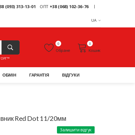
38 (093) 313-13-01
ОПТ
+38 (068) 102-36-76
UA
0
0
Обране
Кошик
ТОРГ™
ОБМІН
ГАРАНТІЯ
ВІДГУКИ
івник Red Dot 11/20мм
Залишити відгук