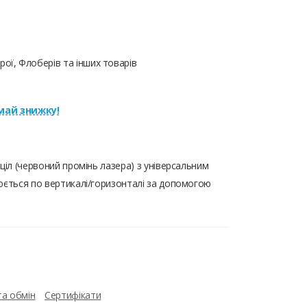
ої, Флоберів та інших товарів
ай знижку!
ціл (червоний промінь лазера) з універсальним
юється по вертикалі/горизонталі за допомогою
та обмін
Сертифікати