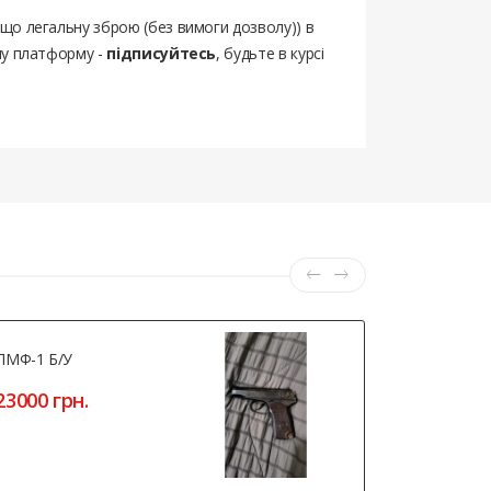
ощо легальну зброю (без вимоги дозволу)) в
шу платформу -
підписуйтесь
, будьте в курсі
ПМФ-1 Б/У
Мішень Віт
RANGER-U
23000 грн.
12 грн.