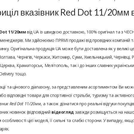
иціл вказівник Red Dot 11/20мм в 
Dot 11/20мм
від UA із швидкою доставкою, 100% оригінал та з ЧЕС
енеджерів. Ми здійснюємо ПРЯМІ продажі від провідних компаній та 
нку. Оригінальна продукція UA може бути доставлена ​​як у великі це
 Полтава, Чернігів, Черкаси, Житомир, Суми, Хмельницький, Чернівці, 
 Церква, Краматорськ, Мелітополь, так і до інших славних українських
elivery тощо.
ації та цінового діапазону, за представленим асортиментом Ви мо
або відповідні товари для спортивної стрільби, туризму та активно
івник Red Dot 11/20мм
, а також дізнатися про реальні відгуки покупц
зних новинок (відповідний
відеогляд
завжди розміщується на нашому
особливості цієї моделі, її сильні та слабкі сторони. У випадку, якщ
арях.