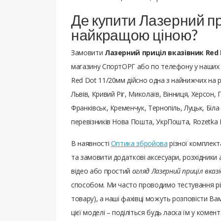
Де купити Лазерний пр
найкращою ціною?
Замовити
Лазерний приціл вказівник Red 
магазину СпортОРГ або по телефону у наших м
Red Dot 11/20мм дійсно одна з найнижчих на ри
Львів, Кривий Ріг, Миколаїв, Вінниця, Херсон,
Франківськ, Кременчук, Тернопіль, Луцьк, Біла
перевізників Нова Пошта, УкрПошта, Rozetka D
В наявності
Оптика збройова
різної комплект
та замовити додаткові аксесуари, розхідники 
відео або простий
огляд Лазерний приціл вказ
способом. Ми часто проводимо тестування рі
товару), а наші фахівці можуть розповісти Вам 
цієї моделі – поділіться будь ласка їм у комент