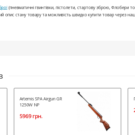
брої
(пневматичні гвинтівки, пістолети, стартову зброю, Флобери т
ний опис стану товару та можливість швидко купити товар через на
в
Artemis SPA Airgun GR
1250W NP
5969 грн.