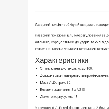
Лазерний приціл необхідний швидкого наведенн
Лазерний покажчик цілі, має регулювання за д
алюмінію, корпус стійкий до ударів та силі ві
кріплення. Кнопка увімкнення/вимкнення знахо
Характеристики
Оптимальна дистанція, м: до 100.
Довжина хвилі лазерного випромінювання, 
Маса ЛЦУ, грам: 80.
Елемент живлення: 3 х AG13
Діаметр корпусу, мм: 18
У комплекті: ЛЦУ red dot; кріплення на 2 болт