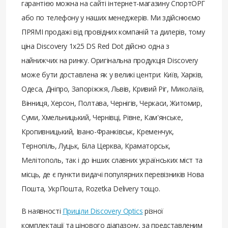
гарантією можна на сайті інтернет-магазину СпортОРГ
або по телефону у наших менеджерів. Ми здійснюємо
ПРЯМІ продажі від провідних компаній та дилерів, тому
ціна Discovery 1x25 DS Red Dot дійсно одна з
найнижчих на ринку. Оригінальна продукція Discovery
може бути доставлена ​​як у великі центри: Київ, Харків,
Одеса, Дніпро, Запоріжжя, Львів, Кривий Ріг, Миколаїв,
Вінниця, Херсон, Полтава, Чернігів, Черкаси, Житомир,
Суми, Хмельницький, Чернівці, Рівне, Кам'янське,
Кропивницький, Івано-Франківськ, Кременчук,
Тернопіль, Луцьк, Біла Церква, Краматорськ,
Мелітополь, так і до інших славних українських міст та
місць, де є пункти видачі популярних перевізників Нова
Пошта, УкрПошта, Rozetka Delivery тощо.
В наявності
Приціли Discovery Optics
різної
комплектації та цінового діапазону, за представленим