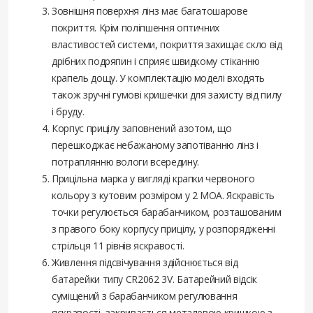
Зовнішня поверхня лінз має багатошарове
покриття. Крім поліпшення оптичних
властивостей системи, покриття захищає скло від
дрібних подряпин і сприяє швидкому стіканню
крапель дощу. У комплектацію моделі входять
також зручні гумові кришечки для захисту від пилу
і бруду.
Корпус прицілу заповнений азотом, що
перешкоджає небажаному запотіванню лінз і
потраплянню вологи всередину.
Прицільна марка у вигляді крапки червоного
кольору з кутовим розміром у 2 МОА. Яскравість
точки регулюється барабанчиком, розташованим
з правого боку корпусу прицілу, у розпорядженні
стрільця 11 рівнів яскравості.
Живлення підсвічування здійснюється від
батарейки типу CR2062 3V. Батарейний відсік
суміщений з барабанчиком регулювання
яскравості, закривається металевою кришкою з