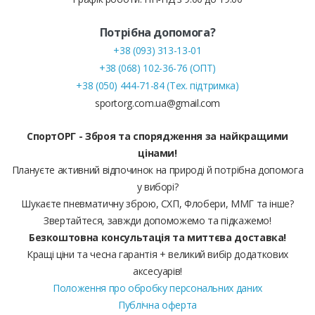
Потрібна допомога?
+38 (093) 313-13-01
+38 (068) 102-36-76 (ОПТ)
+38 (050) 444-71-84 (Тех. підтримка)
sportorg.com.ua@gmail.com
СпортОРГ - Зброя та спорядження за найкращими
цінами!
Плануєте активний відпочинок на природі й потрібна допомога
у виборі?
Шукаєте пневматичну зброю, СХП, Флобери, ММГ та інше?
Звертайтеся, завжди допоможемо та підкажемо!
Безкоштовна консультація та миттєва доставка!
Кращі ціни та чесна гарантія + великий вибір додаткових
аксесуарів!
Положення про обробку персональних даних
Публічна оферта