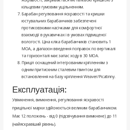
кільцевим гумовим ущільненням.
Барабан регулювання яскравості та кришки
юстувальних барабанчиків забезпечені
протиковзкими насічками для комфортної
взаємодії в рукавичках і в умовах підвищеної
вологості. Ціна кліка барабанчиків становить 1
МОА, а діапазон введення поправок по вертикалі
та горизонталі має запас ходу в 30 МОА.
Приціл оснащений інтегрованим кріпленням з
одним притискним сталевим гвинтом для
встановлення на базу кріплення Weaver/Picatinny.
Експлуатація:
Увімкнення, вимкнення, регулювання яскравості
прицільної марки здійснюється великим барабанчиком.
Має 12 положень - від 0 (підсвічування вимкнене) до 11
(найяскравіший рівень).