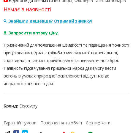
Відеоогляди пневматичної зброї, Флоберів та інших товарів
Немає в наявності
Знайшли дешевше? Отримай знижку!
Запросити оптову ціну.
Призначений для полегшення швидкості та підвищення точності
прицілювання під час стрільби з мисливської вогнепальної,
спортивної, а також страйкбольної та пневматичної зброї.
Наявність підсвічування прицільної марки дає змогу вести
вогонь в умовах природної освітленості від сутінків до
яскравого сонячного дня.
Бренд:
Discovery
Гарантійні умови
Повернення та обмін
Сертифікати