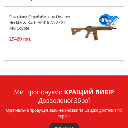
Гвинтівка Страйкбольна Umarex
Heckler & Koch HK416 A5 AEG 6
Мм Coyote
29420 грн.
Ми Пропонуємо
КРАЩИЙ ВИБІР
Дозволеної Зброї
Оригінальна продукція, відмінні знижки та швидка доставка по
Україні