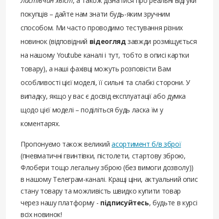
Ластівчин хвіст
, а також дізнатися про реальні відгуки
покупців – дайте нам знати будь-яким зручним
способом. Ми часто проводимо тестування різних
новинок (відповідний
відеогляд
завжди розміщується
на нашому Youtube каналі і тут, тобто в описі картки
товару), а наші фахівці можуть розповісти Вам
особливості цієї моделі, її сильні та слабкі сторони. У
випадку, якщо у вас є досвід експлуатації або думка
щодо цієї моделі – поділіться будь ласка їм у
коментарях.
Пропонуємо також великий
асортимент б/в зброї
(пневматичні гвинтівки, пістолети, стартову зброю,
Флобери тощо легальну зброю (без вимоги дозволу))
в нашому Телеграм-каналі. Кращі ціни, актуальний опис
стану товару та можливість швидко купити товар
через нашу платформу -
підписуйтесь
, будьте в курсі
всіх новинок!