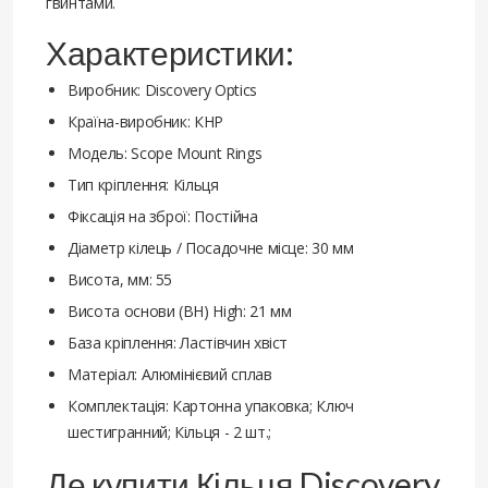
гвинтами.
Характеристики:
Виробник: Discovery Optics
Країна-виробник: КНР
Модель: Scope Mount Rings
Тип кріплення: Кільця
Фіксація на зброї: Постійна
Діаметр кілець / Посадочне місце: 30 мм
Висота, мм: 55
Висота основи (ВН) High: 21 мм
База кріплення: Ластівчин хвіст
Матеріал: Алюмінієвий сплав
Комплектація: Картонна упаковка; Ключ
шестигранний; Кільця - 2 шт.;
Де купити Кільця Discovery