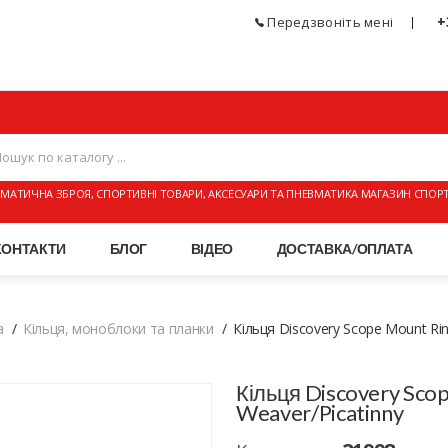
+
Передзвоніть мені
МАТИЧНА ЗБРОЯ, СПОРТИВНІ ТОВАРИ, АКСЕСУАРИ ТА ПНЕВМАТИКА МАГАЗИН СПОР
КОНТАКТИ
БЛОГ
ВІДЕО
ДОСТАВКА/ОПЛАТА
а
Кільця, моноблоки та планки
Кільця Discovery Scope Mount Rin
Кільця Discovery Scop
Weaver/Picatinny