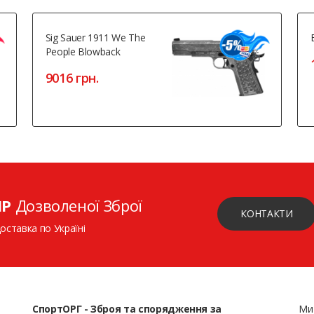
Sig Sauer 1911 We The
People Blowback
9016 грн.
ІР
Дозволеної Зброї
КОНТАКТИ
доставка по Україні
СпортОРГ - Зброя та спорядження за
Ми