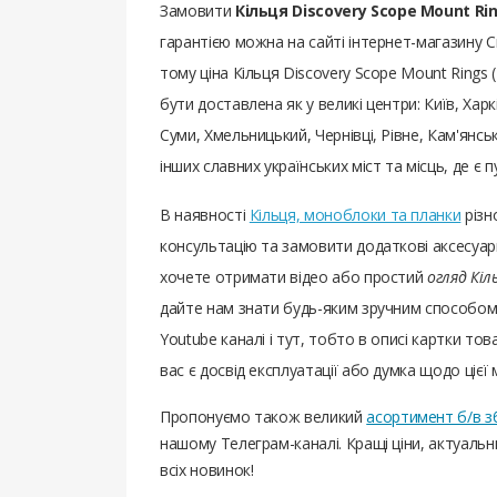
Замовити
Кільця Discovery Scope Mount Rin
гарантією можна на сайті інтернет-магазину 
тому ціна Кільця Discovery Scope Mount Rings 
бути доставлена ​​як у великі центри: Київ, Ха
Суми, Хмельницький, Чернівці, Рівне, Кам'янсь
інших славних українських міст та місць, де є
В наявності
Кільця, моноблоки та планки
різн
консультацію та замовити додаткові аксесуари
хочете отримати відео або простий
огляд Кіл
дайте нам знати будь-яким зручним способом
Youtube каналі і тут, тобто в описі картки тов
вас є досвід експлуатації або думка щодо цієї 
Пропонуємо також великий
асортимент б/в з
нашому Телеграм-каналі. Кращі ціни, актуаль
всіх новинок!