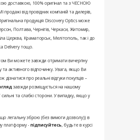
идкою доставкою, 100% оригінал та з ЧЕСНОЮ
 продажі від провідних компаній та дилерів,
 Оригінальна продукція Discovery Optics може
 Херсон, Полтава, Чернігів, Черкаси, Житомир,
Біла Церква, Краматорськ, Мелітополь, так і до
a Delivery тощо.
ентом Ви можете завжди отримати вичерпну
у та активного відпочинку. Увага, якщо Ви
кож дізнатися про реальні відгуки покупців –
огляд
завжди розміщується на нашому
ї сильні та слабкі сторони. У випадку, якщо у
ощо легальну зброю (без вимоги дозволу)) в
шу платформу -
підписуйтесь
, будьте в курсі