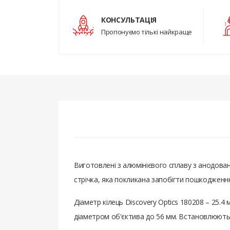
КОНСУЛЬТАЦІЯ
Пропонуємо тількі найкраще
Виготовлені з алюмінієвого сплаву з анодова
стрічка, яка покликана запобігти пошкодженн
Діаметр кілець Discovery Optics 180208 – 25.4
діаметром об'єктива до 56 мм. Встановлюються