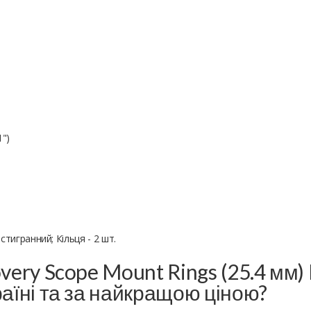
1")
тигранний; Кільця - 2 шт.
very Scope Mount Rings (25.4 мм)
раїні та за найкращою ціною?