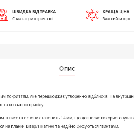
ШВИДКА ВІДПРАВКА
КРАЩА ЦІНА
Сплата при отриманні
Власний імпорт
Опис
ним покриттям, яке перешкоджає утворенню відблисків. На внутрішні
ю та ковзанню прицілу.
 мм, а висота основи становить 14 мм, що дозволяє використовувати 
 на планки Вівер/Пікатінні та надійно фіксуються гвинтами.