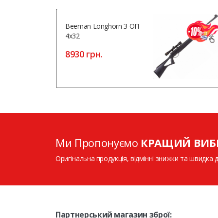
Beeman Longhorn З ОП
4x32
8930 грн.
Ми Пропонуємо
КРАЩИЙ ВИБ
Оригінальна продукція, відмінні знижки та швидка 
Партнерський магазин зброї: