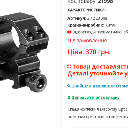
21998
Код товару:
ХАРАКТЕРИСТИКИ:
Артикул:
Z7.2.23.008
Країна-виробник:
Китай
Відеоогляди пневматичної збр
Під замовлення
Ціна:
370
грн.
Товар доставляєтьс
Деталі уточнюйте 
Знайшли дешевше? Отрим
Запросити оптову ціну.
Кільця-кріплення Discovery Opti
оптичних пристроїв на пневмат