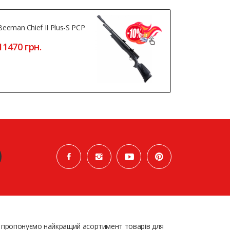
Beeman Chief II Plus-S PCP
Optima Mo
11470 грн.
14660 гр
 пропонуємо найкращий асортимент товарів для