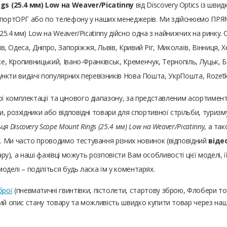
gs (25.4 мм) Low на Weaver/Picatinny
від Discovery Optics із шв
СпортОРГ або по телефону у наших менеджерів. Ми здійснюємо ПРЯМІ
(25.4 мм) Low на Weaver/Picatinny дійсно одна з найнижчих на ринку.
рків, Одеса, Дніпро, Запоріжжя, Львів, Кривий Ріг, Миколаїв, Вінниця,
ке, Кропивницький, Івано-Франківськ, Кременчук, Тернопіль, Луцьк, 
 пункти видачі популярних перевізників Нова Пошта, УкрПошта, Rozetk
ої комплектації та цінового діапазону, за представленим асортим
, розхідники або відповідні товари для спортивної стрільби, туризм
ьця Discovery Scope Mount Rings (25.4 мм) Low на Weaver/Picatinny
, а та
. Ми часто проводимо тестування різних новинок (відповідний
віде
ару), а наші фахівці можуть розповісти Вам особливості цієї моделі, ї
моделі – поділіться будь ласка їм у коментарях.
брої
(пневматичні гвинтівки, пістолети, стартову зброю, Флобери т
ний опис стану товару та можливість швидко купити товар через на