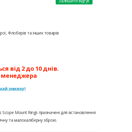
Залишити відгук
ої, Флоберів та інших товарів
я від 2 до 10 днів.
у менеджера
ай знижку!
cs Scope Mount Rings призначені для встановлення
ичну та малокаліберну зброю.