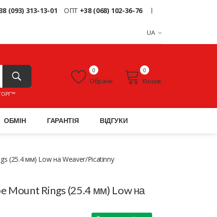
38 (093) 313-13-01
ОПТ
+38 (068) 102-36-76
UA
0
0
Обране
Кошик
ТОРГ™
ОБМІН
ГАРАНТІЯ
ВІДГУКИ
gs (25.4 мм) Low на Weaver/Picatinny
e Mount Rings (25.4 мм) Low на