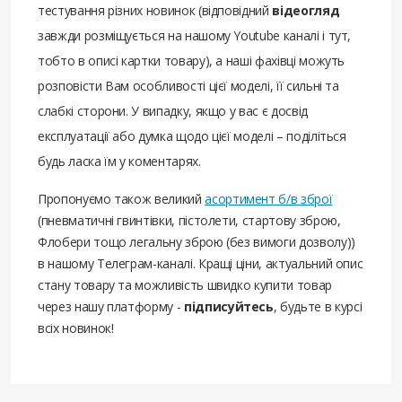
тестування різних новинок (відповідний
відеогляд
завжди розміщується на нашому Youtube каналі і тут,
тобто в описі картки товару), а наші фахівці можуть
розповісти Вам особливості цієї моделі, її сильні та
слабкі сторони. У випадку, якщо у вас є досвід
експлуатації або думка щодо цієї моделі – поділіться
будь ласка їм у коментарях.
Пропонуємо також великий
асортимент б/в зброї
(пневматичні гвинтівки, пістолети, стартову зброю,
Флобери тощо легальну зброю (без вимоги дозволу))
в нашому Телеграм-каналі. Кращі ціни, актуальний опис
стану товару та можливість швидко купити товар
через нашу платформу -
підписуйтесь
, будьте в курсі
всіх новинок!