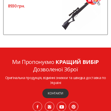
8930 грн.
Ми Пропонуємо
КРАЩИЙ ВИБІР
Дозволеної Зброї
Оригінальна продукція, відмінні знижки та швидка доставка по
Україні
КОНТАКТИ