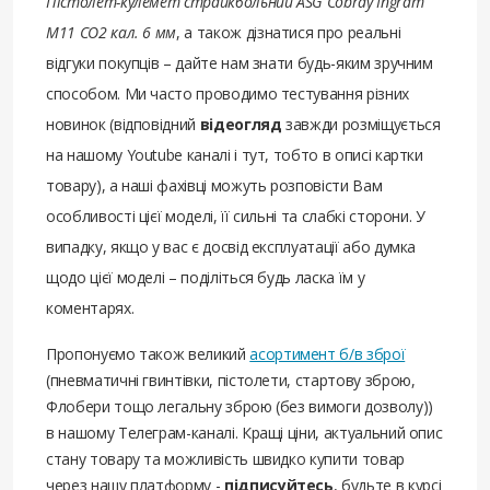
Пістолет-кулемет страйкбольний ASG Cobray Ingram
M11 CO2 кал. 6 мм
, а також дізнатися про реальні
відгуки покупців – дайте нам знати будь-яким зручним
способом. Ми часто проводимо тестування різних
новинок (відповідний
відеогляд
завжди розміщується
на нашому Youtube каналі і тут, тобто в описі картки
товару), а наші фахівці можуть розповісти Вам
особливості цієї моделі, її сильні та слабкі сторони. У
випадку, якщо у вас є досвід експлуатації або думка
щодо цієї моделі – поділіться будь ласка їм у
коментарях.
Пропонуємо також великий
асортимент б/в зброї
(пневматичні гвинтівки, пістолети, стартову зброю,
Флобери тощо легальну зброю (без вимоги дозволу))
в нашому Телеграм-каналі. Кращі ціни, актуальний опис
стану товару та можливість швидко купити товар
через нашу платформу -
підписуйтесь
, будьте в курсі