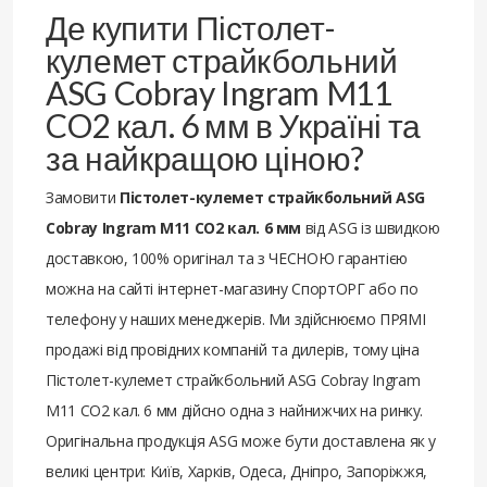
Де купити Пістолет-
кулемет страйкбольний
ASG Cobray Ingram M11
CO2 кал. 6 мм в Україні та
за найкращою ціною?
Замовити
Пістолет-кулемет страйкбольний ASG
Cobray Ingram M11 CO2 кал. 6 мм
від ASG із швидкою
доставкою, 100% оригінал та з ЧЕСНОЮ гарантією
можна на сайті інтернет-магазину СпортОРГ або по
телефону у наших менеджерів. Ми здійснюємо ПРЯМІ
продажі від провідних компаній та дилерів, тому ціна
Пістолет-кулемет страйкбольний ASG Cobray Ingram
M11 CO2 кал. 6 мм дійсно одна з найнижчих на ринку.
Оригінальна продукція ASG може бути доставлена ​​як у
великі центри: Київ, Харків, Одеса, Дніпро, Запоріжжя,