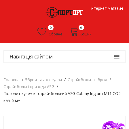
Інтернет магазин
0
0
Обране
Кошик
Навігація сайтом
Головна
Зброя та аксесуари
Страйкбольна зброя
Страйкбольні приводи ASG
Пістолет-кулемет страйкбольний ASG Cobray Ingram M11 CO2
кал. 6 мм