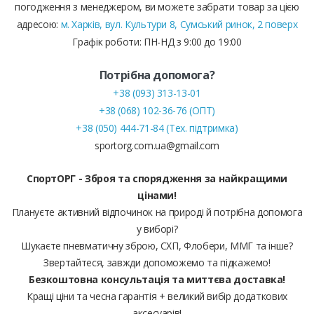
погодження з менеджером, ви можете забрати товар за цією
адресою:
м. Харків, вул. Культури 8, Сумський ринок, 2 поверх
Графік роботи: ПН-НД з 9:00 до 19:00
Потрібна допомога?
+38 (093) 313-13-01
+38 (068) 102-36-76 (ОПТ)
+38 (050) 444-71-84 (Тех. підтримка)
sportorg.com.ua@gmail.com
СпортОРГ - Зброя та спорядження за найкращими
цінами!
Плануєте активний відпочинок на природі й потрібна допомога
у виборі?
Шукаєте пневматичну зброю, СХП, Флобери, ММГ та інше?
Звертайтеся, завжди допоможемо та підкажемо!
Безкоштовна консультація та миттєва доставка!
Кращі ціни та чесна гарантія + великий вибір додаткових
аксесуарів!