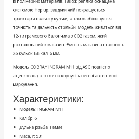
із полімерних матеріалів. Також репліка оснащена
системою Hop up, завдяки якій покращується
траєкторія польоту кульки, а також збільшуєтся
точність та дальність стрільби. Модель живиться від
12-ти грамового балончика з СО2 газом, який
розташований в магазині. Ємність магазина становить
26 кульок ВВ кал. 6 мм.
Модель COBRAY INGRAM M11 від ASG повністю
ліцензована, а отже на корпусі нанесені автентичні
маркування.
Характеристики:
Модель: INGRAM M11
Калібр: 6
Дульна різьба: Немає
Маса, г: 531