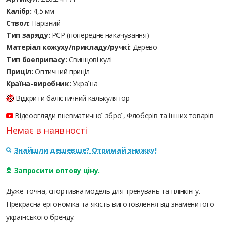
Калібр:
4,5 мм
Ствол:
Нарізний
Тип заряду:
PCP (попереднє накачування)
Матеріал кожуху/прикладу/ручкі:
Дерево
Тип боеприпасу:
Cвинцові кулі
Приціл:
Оптичний приціл
Країна-виробник:
Україна
Відкрити балістичний калькулятор
Відеоогляди пневматичної зброї, Флоберів та інших товарів
Немає в наявності
Знайшли дешевше? Отримай знижку!
Запросити оптову ціну.
Дуже точна, спортивна модель для тренувань та плінкінгу.
Прекрасна ергономіка та якість виготовлення від знаменитого
українського бренду.