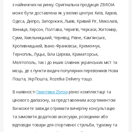
з найнижчих на ринку. Оригінальна продукція ZBROIA
може бути доставлена ​​як у великі центри: Київ, Харків,
Одеса, Дніпро, Запоріжжя, Львів, Кривий Ріг, Миколаїв,
Вінниця, Херсон, Полтава, Чернігів, Черкаси, Житомир,
Суми, Хмельницький, Чернівці, Рівне, Кам'янське,
Кропивницький, Івано-Франківськ, Кременчук,
Тернопіль, Луцьк, Біла Церква, Краматорськ,
Мелітополь, так і до інших славних українських міст та
місць, де є пункти видачі популярних перевізників Нова
Пошта, УкрПошта, Rozetka Delivery тощо.
В наявності
Гвинтівки Zbroia
різної комплектації та
цінового діапазону, за представленим асортиментом
Ви можете завжди отримати вичерпну консультацію
та замовити додаткові аксесуари, розхідники або
відповідні товари для спортивної стрільби, туризму та