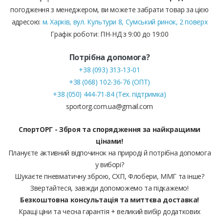
погодження з менеджером, ви можете забрати товар за цією
адресою:
м. Харків, вул. Культури 8, Сумський ринок, 2 поверх
Графік роботи: ПН-НД з 9:00 до 19:00
Потрібна допомога?
+38 (093) 313-13-01
+38 (068) 102-36-76 (ОПТ)
+38 (050) 444-71-84 (Тех. підтримка)
sportorg.com.ua@gmail.com
СпортОРГ - Зброя та спорядження за найкращими
цінами!
Плануєте активний відпочинок на природі й потрібна допомога
у виборі?
Шукаєте пневматичну зброю, СХП, Флобери, ММГ та інше?
Звертайтеся, завжди допоможемо та підкажемо!
Безкоштовна консультація та миттєва доставка!
Кращі ціни та чесна гарантія + великий вибір додаткових