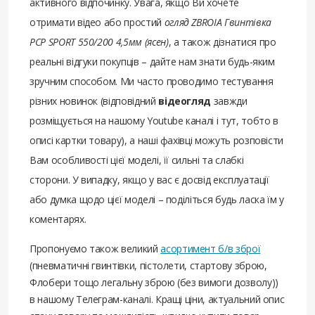
активного відпочинку. Увага, якщо Ви хочете
отримати відео або простий
огляд ZBROIA Гвинтівка
PCP SPORT 550/200 4,5мм (ясен)
, а також дізнатися про
реальні відгуки покупців – дайте нам знати будь-яким
зручним способом. Ми часто проводимо тестування
різних новинок (відповідний
відеогляд
завжди
розміщується на нашому Youtube каналі і тут, тобто в
описі картки товару), а наші фахівці можуть розповісти
Вам особливості цієї моделі, її сильні та слабкі
сторони. У випадку, якщо у вас є досвід експлуатації
або думка щодо цієї моделі – поділіться будь ласка їм у
коментарях.
Пропонуємо також великий
асортимент б/в зброї
(пневматичні гвинтівки, пістолети, стартову зброю,
Флобери тощо легальну зброю (без вимоги дозволу))
в нашому Телеграм-каналі. Кращі ціни, актуальний опис