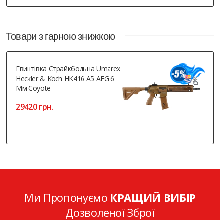
Товари з гарною знижкою
Гвинтівка Страйкбольна Umarex
Heckler & Koch HK416 A5 AEG 6
Мм Coyote
29420 грн.
Ми Пропонуємо
КРАЩИЙ ВИБІР
Дозволеної Зброї