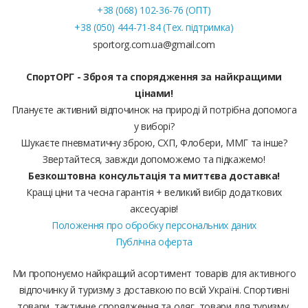
+38 (068) 102-36-76 (ОПТ)
+38 (050) 444-71-84 (Тех. підтримка)
sportorg.com.ua@gmail.com
СпортОРГ - Зброя та спорядження за найкращими
цінами!
Плануєте активний відпочинок на природі й потрібна допомога
у виборі?
Шукаєте пневматичну зброю, СХП, Флобери, ММГ та інше?
Звертайтеся, завжди допоможемо та підкажемо!
Безкоштовна консультація та миттєва доставка!
Кращі ціни та чесна гарантія + великий вибір додаткових
аксесуарів!
Положення про обробку персональних даних
Публічна оферта
Ми пропонуємо найкращий асортимент товарів для активного
відпочинку й туризму з доставкою по всій Україні. Спортивні
товари, тактичне спорядження та одяг, товари для туризму,