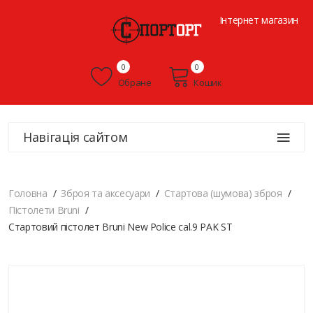
Інтернет магазин
0
0
Обране
Кошик
Навігація сайтом
Головна
Зброя та аксесуари
Стартова (шумова) зброя
Пістолети Bruni
Стартовий пістолет Bruni New Police cal.9 PAK ST