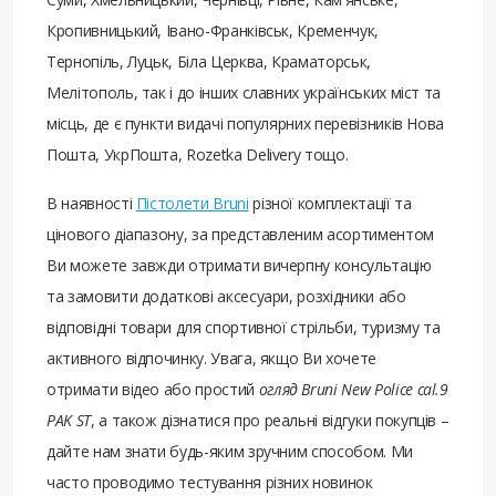
Кропивницький, Івано-Франківськ, Кременчук,
Тернопіль, Луцьк, Біла Церква, Краматорськ,
Мелітополь, так і до інших славних українських міст та
місць, де є пункти видачі популярних перевізників Нова
Пошта, УкрПошта, Rozetka Delivery тощо.
В наявності
Пістолети Bruni
різної комплектації та
цінового діапазону, за представленим асортиментом
Ви можете завжди отримати вичерпну консультацію
та замовити додаткові аксесуари, розхідники або
відповідні товари для спортивної стрільби, туризму та
активного відпочинку. Увага, якщо Ви хочете
отримати відео або простий
огляд Bruni New Police cal.9
PAK ST
, а також дізнатися про реальні відгуки покупців –
дайте нам знати будь-яким зручним способом. Ми
часто проводимо тестування різних новинок