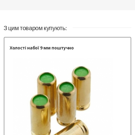
придбання додаткових обойм (5
патронів) на цю модель. Дякую!
Відповідь Sportorg:
«Доброго, ок, як будуть в
З цим товаром купують:
наявності - повідомим»
03.24.2025
Холості набої 9 мм поштучно
Олександр
, Київ