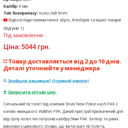
Калібр:
9 мм
Тип боеприпасу:
Холостий 9mm
Відеоогляди пневматичної зброї, Флоберів та інших товарів
(Відгуків: 1)
Під замовлення
Ціна:
5044
грн.
Товар доставляється від 2 до 10 днів.
Деталі уточнюйте у менеджера
Знайшли дешевше? Отримай знижку!
Запросити оптову ціну.
Сигнальний пістолет від компанії Bruni New Police кал.9 РАК є
копією німецького Walther PPK. Даний пристрій призначений для
відстрілу холостих патронів калібру 9мм РАК. Затвор та рама
виконані з цинкового сплаву, що імітує вагу пістолета,