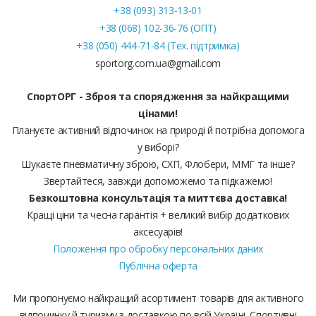
+38 (093) 313-13-01
+38 (068) 102-36-76 (ОПТ)
+38 (050) 444-71-84 (Тех. підтримка)
sportorg.com.ua@gmail.com
СпортОРГ - Зброя та спорядження за найкращими
цінами!
Плануєте активний відпочинок на природі й потрібна допомога
у виборі?
Шукаєте пневматичну зброю, СХП, Флобери, ММГ та інше?
Звертайтеся, завжди допоможемо та підкажемо!
Безкоштовна консультація та миттєва доставка!
Кращі ціни та чесна гарантія + великий вибір додаткових
аксесуарів!
Положення про обробку персональних даних
Публічна оферта
Ми пропонуємо найкращий асортимент товарів для активного
відпочинку й туризму з доставкою по всій Україні. Спортивні