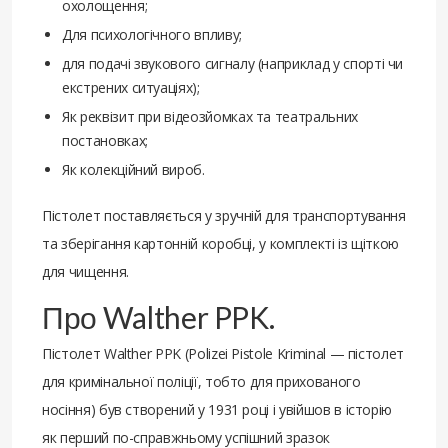
охолощення;
Для психологічного впливу;
для подачі звукового сигналу (наприклад у спорті чи
екстрених ситуаціях);
Як реквізит при відеозйомках та театральних
постановках;
Як колекційний вироб.
Пістолет поставляється у зручній для транспортування
та зберігання картонній коробці, у комплекті із щіткою
для чищення.
Про Walther PPK.
Пістолет Walther PPK (Polizei Pistole Kriminal — пістолет
для кримінальної поліції, тобто для прихованого
носіння) був створений у 1931 році і увійшов в історію
як перший по-справжньому успішний зразок