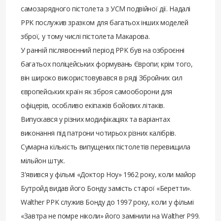
самозарядного пістолета з УСМ подвійної дії. Надалі
PPK послужив зразком для багатьох інших моделей
зброї, у тому числі пістолета Макарова.
У ранній післявоєнний період PPK був на озброєнні
багатьох поліцейських формувань Європи; крім того,
він широко використовувався в ряді Збройних сил
європейських країн як зброя самооборони для
офіцерів, особливо екіпажів бойових літаків.
Випускався у різних модифікаціях та варіантах
виконання під патрони чотирьох різних калібрів.
Сумарна кількість випущених пістолетів перевищила
мільйон штук.
З'явився у фільмі «Доктор Ноу» 1962 року, коли майор
Бутройд видав його Бонду замість старої «Беретти».
Walther PPK служив Бонду до 1997 року, коли у фільмі
«Завтра не помре ніколи» його замінили на Walther P99.