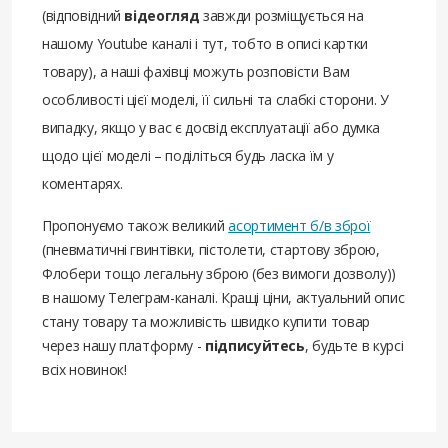
(відповідний
відеогляд
завжди розміщується на
нашому Youtube каналі і тут, тобто в описі картки
товару), а наші фахівці можуть розповісти Вам
особливості цієї моделі, її сильні та слабкі сторони. У
випадку, якщо у вас є досвід експлуатації або думка
щодо цієї моделі – поділіться будь ласка їм у
коментарях.
Пропонуємо також великий
асортимент б/в зброї
(пневматичні гвинтівки, пістолети, стартову зброю,
Флобери тощо легальну зброю (без вимоги дозволу))
в нашому Телеграм-каналі. Кращі ціни, актуальний опис
стану товару та можливість швидко купити товар
через нашу платформу -
підписуйтесь
, будьте в курсі
всіх новинок!
Вітаю! Прошу повідомити можливість