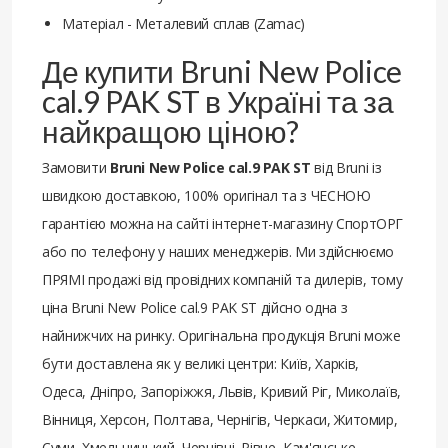
Матеріал - Металевий сплав (Zamac)
Де купити Bruni New Police
cal.9 PAK ST в Україні та за
найкращою ціною?
Замовити
Bruni New Police cal.9 PAK ST
від Bruni із
швидкою доставкою, 100% оригінал та з ЧЕСНОЮ
гарантією можна на сайті інтернет-магазину СпортОРГ
або по телефону у наших менеджерів. Ми здійснюємо
ПРЯМІ продажі від провідних компаній та дилерів, тому
ціна Bruni New Police cal.9 PAK ST дійсно одна з
найнижчих на ринку. Оригінальна продукція Bruni може
бути доставлена ​​як у великі центри: Київ, Харків,
Одеса, Дніпро, Запоріжжя, Львів, Кривий Ріг, Миколаїв,
Вінниця, Херсон, Полтава, Чернігів, Черкаси, Житомир,
Суми, Хмельницький, Чернівці, Рівне, Кам'янське,