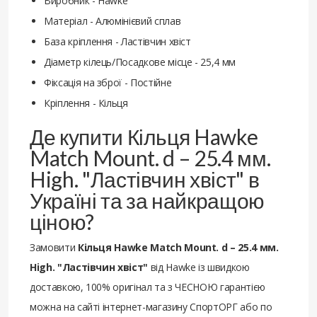
Виробник - Hawke
Матеріал - Алюмінієвий сплав
База кріплення - Ластівчин хвіст
Діаметр кілець/Посадкове місце - 25,4 мм
Фіксація на зброї - Постійне
Кріплення - Кільця
Де купити Кільця Hawke
Match Mount. d – 25.4 мм.
High. "Ластівчин хвіст" в
Україні та за найкращою
ціною?
Замовити
Кільця Hawke Match Mount. d – 25.4 мм.
High. "Ластівчин хвіст"
від Hawke із швидкою
доставкою, 100% оригінал та з ЧЕСНОЮ гарантією
можна на сайті інтернет-магазину СпортОРГ або по