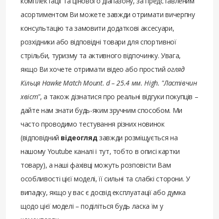
комплектації та цінового діапазону, за представленим
асортиментом Ви можете завжди отримати вичерпну
консультацію та замовити додаткові аксесуари,
розхідники або відповідні товари для спортивної
стрільби, туризму та активного відпочинку. Увага,
якщо Ви хочете отримати відео або простий
огляд
Кільця Hawke Match Mount. d – 25.4 мм. High. "Ластівчин
хвіст"
, а також дізнатися про реальні відгуки покупців –
дайте нам знати будь-яким зручним способом. Ми
часто проводимо тестування різних новинок
(відповідний
відеогляд
завжди розміщується на
нашому Youtube каналі і тут, тобто в описі картки
товару), а наші фахівці можуть розповісти Вам
особливості цієї моделі, її сильні та слабкі сторони. У
випадку, якщо у вас є досвід експлуатації або думка
щодо цієї моделі – поділіться будь ласка їм у