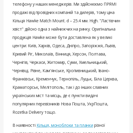
телефону у наших менеджерів. Ми здійснюємо ПРЯМІ
продажі від провідних компаній та дилерів, тому ціна
Кільця Hawke Match Mount. d – 25.4 мм. High. "Ластівчин
хвіст" дійсно одна з найнижчих на ринку. Оригінальна
продукція Hawke може бути доставлена ​​як у великі
центри: Київ, Харків, Одеса, Дніпро, Запоріжжя, Львів,
Кривий Ріг, Миколаїв, Вінниця, Херсон, Полтава,
Чернігів, Черкаси, Житомир, Суми, Хмельницький,
Чернівці, Рівне, Кам'янське, Кропивницький, Івано-
Франківськ, Кременчук, Тернопіль, Луцьк, Біла Церква,
Краматорськ, Мелітополь, так і до інших славних
українських міст та місць, де є пункти видачі
популярних перевізників Нова Пошта, УкрПошта,
Rozetka Delivery тощо.
В наявності
Кільця, моноблоки та планки
різної