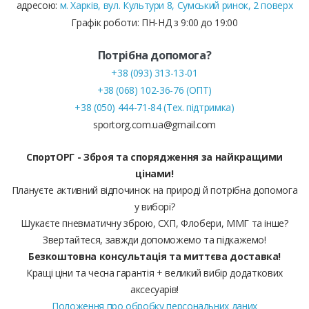
адресою:
м. Харків, вул. Культури 8, Сумський ринок, 2 поверх
Графік роботи: ПН-НД з 9:00 до 19:00
Потрібна допомога?
+38 (093) 313-13-01
+38 (068) 102-36-76 (ОПТ)
+38 (050) 444-71-84 (Тех. підтримка)
sportorg.com.ua@gmail.com
СпортОРГ - Зброя та спорядження за найкращими
цінами!
Плануєте активний відпочинок на природі й потрібна допомога
у виборі?
Шукаєте пневматичну зброю, СХП, Флобери, ММГ та інше?
Звертайтеся, завжди допоможемо та підкажемо!
Безкоштовна консультація та миттєва доставка!
Кращі ціни та чесна гарантія + великий вибір додаткових
аксесуарів!
Положення про обробку персональних даних