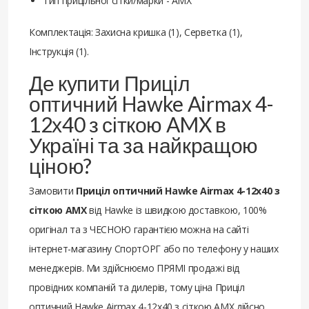
Тип прицільної сітки/марки - AMX
Комплектація: Захисна кришка (1), Серветка (1),
Інструкція (1).
Де купити Приціл
оптичний Hawke Airmax 4-
12х40 з сіткою AMX в
Україні та за найкращою
ціною?
Замовити
Приціл оптичний Hawke Airmax 4-12х40 з
сіткою AMX
від Hawke із швидкою доставкою, 100%
оригінал та з ЧЕСНОЮ гарантією можна на сайті
інтернет-магазину СпортОРГ або по телефону у наших
менеджерів. Ми здійснюємо ПРЯМІ продажі від
провідних компаній та дилерів, тому ціна Приціл
оптичний Hawke Airmax 4-12х40 з сіткою AMX дійсно