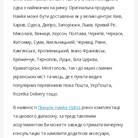
одна з найнижчих на ринку. Оригінальна продукція
Hawke може бути доставлена ​​як у великі центри: Київ,
Харків, Одеса, Дніпро, Запоріжжя, Львів, Кривий Ріг,
Миколаїв, Вінниця, Херсон, Полтава, Чернігів, Черкаси,
Житомир, Суми, Хмельницький, Чернівці, Рівне,
Кам'янське, Кропивницький, Івано-Франківськ,
Кременчук, Тернопіль, Луцьк, Біла Церква,
Краматорськ, Мелітополь, так і до інших славних
українських міст та місць, де є пункти видачі
популярних перевізників Нова Пошта, УкрПошта,
Rozetka Delivery тощо.
В наявності
Приціли Hawke Optics
різної комплектації
та цінового діапазону, за представленим
асортиментом Ви можете завжди отримати вичерпну
консультацію та замовити додаткові аксесуари,