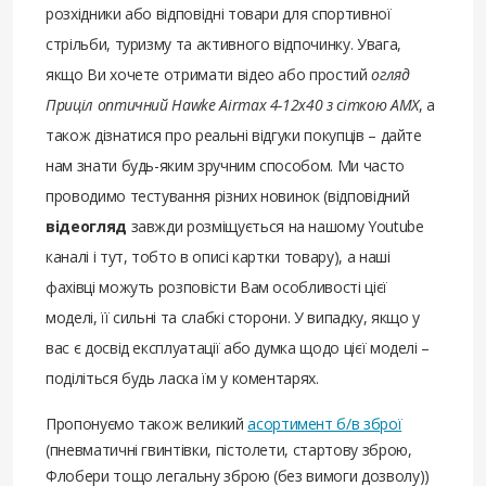
розхідники або відповідні товари для спортивної
стрільби, туризму та активного відпочинку. Увага,
якщо Ви хочете отримати відео або простий
огляд
Приціл оптичний Hawke Airmax 4-12х40 з сіткою AMX
, а
також дізнатися про реальні відгуки покупців – дайте
нам знати будь-яким зручним способом. Ми часто
проводимо тестування різних новинок (відповідний
відеогляд
завжди розміщується на нашому Youtube
каналі і тут, тобто в описі картки товару), а наші
фахівці можуть розповісти Вам особливості цієї
моделі, її сильні та слабкі сторони. У випадку, якщо у
вас є досвід експлуатації або думка щодо цієї моделі –
поділіться будь ласка їм у коментарях.
Пропонуємо також великий
асортимент б/в зброї
(пневматичні гвинтівки, пістолети, стартову зброю,
Флобери тощо легальну зброю (без вимоги дозволу))