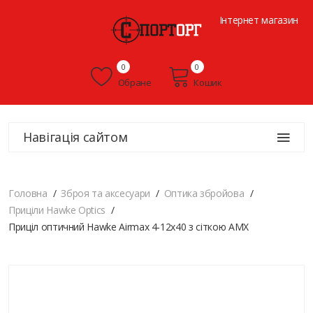
Інтернет магазин
0
0
Обране
Кошик
Навігація сайтом
Головна
Зброя та аксесуари
Оптика збройова
Приціли Hawke Optics
Приціл оптичний Hawke Airmax 4-12х40 з сіткою AMX