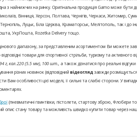
о одна з найнижчих на ринку. Оригінальна продукція Gamo може бути дост
Миколаїв, Вінниця, Херсон, Полтава, Чернігів, Черкаси, Житомир, Суми
ернопіль, Луцьк, Біла Церква, Краматорськ, Мелітополь, так і до інш
ошта, УкрПошта, Rozetka Delivery тощо.
а цінового діапазону, за представленим асортиментом Ви можете за
 відповідні товари для спортивної стрільби, туризму та активного 
4 г, кал.220 (5.5 мм), 100 шт.
, а також дізнатися про реальні відгук
вання різних новинок (відповідний
відеогляд
завжди розміщується 
ти Вам особливості цієї моделі, її сильні та слабкі сторони. У випад
коментарях.
брої
(пневматичні гвинтівки, пістолети, стартову зброю, Флобери т
ний опис стану товару та можливість швидко купити товар через на