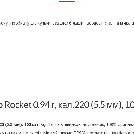
чу і пробивну дію кульки, завдяки більшій твердості сталі, а м'яка с
ocket 0.94 г, кал.220 (5.5 мм), 10
0 (5.5 мм), 100 шт.
від Gamo із швидкою доставкою, 100% оригінал
у наших менеджерів. Ми здійснюємо ПРЯМІ продажі від провідних ко