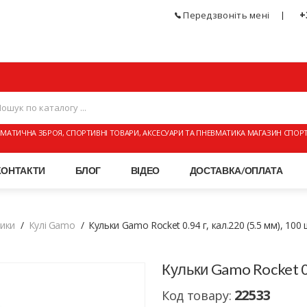
+
Передзвоніть мені
МАТИЧНА ЗБРОЯ, СПОРТИВНІ ТОВАРИ, АКСЕСУАРИ ТА ПНЕВМАТИКА МАГАЗИН СПОР
КОНТАКТИ
БЛОГ
ВІДЕО
ДОСТАВКА/ОПЛАТА
тики
Кулі Gamo
Кульки Gamo Rocket 0.94 г, кал.220 (5.5 мм), 100 
Кульки Gamo Rocket 0.
22533
Код товару: