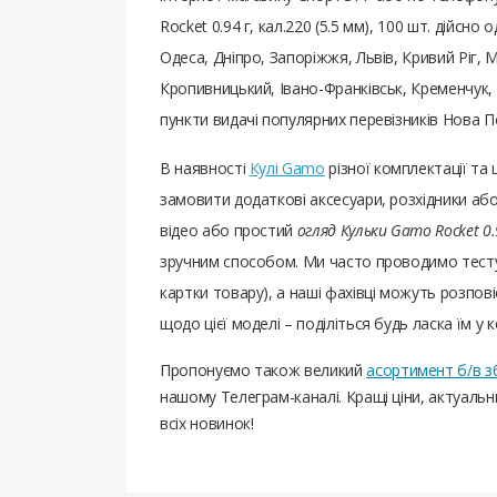
Rocket 0.94 г, кал.220 (5.5 мм), 100 шт. дійсн
Одеса, Дніпро, Запоріжжя, Львів, Кривий Ріг, 
Кропивницький, Івано-Франківськ, Кременчук, Т
пункти видачі популярних перевізників Нова П
В наявності
Кулі Gamo
різної комплектації т
замовити додаткові аксесуари, розхідники або
відео або простий
огляд Кульки Gamo Rocket 0.9
зручним способом. Ми часто проводимо тесту
картки товару), а наші фахівці можуть розповіс
щодо цієї моделі – поділіться будь ласка їм у 
Пропонуємо також великий
асортимент б/в з
нашому Телеграм-каналі. Кращі ціни, актуаль
всіх новинок!