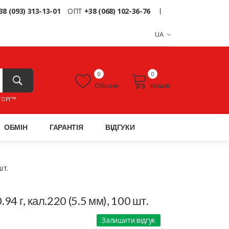
38 (093) 313-13-01
ОПТ
+38 (068) 102-36-76
UA
0
0
Обране
Кошик
ТОРГ™
ОБМІН
ГАРАНТІЯ
ВІДГУКИ
шт.
94 г, кал.220 (5.5 мм), 100 шт.
Залишити відгук