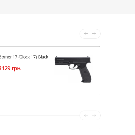
Borner 17 (Glock 17) Black
Artemis S
3129 грн.
8037 грн