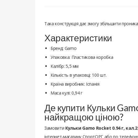
Така конструкція дає змогу збільшити проникаю
Характеристики
Бренд: Gamo
Упаковка: Пластикова коробка
Калібр: 5,5 мм
Кількість в упаковці: 100 шт.
Країна виробник: Іспанія
Маса кулі: 0,94 г
Де купити Кульки Gamo R
найкращою ціною?
Замовити
Кульки Gamo Rocket 0.94 г, кал.22
інтернет-магазину СпортОРГ або по телефону 