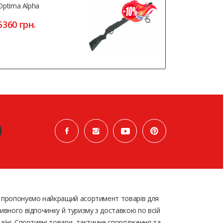
Optima Alpha
Sig Sauer P
Blowback
5360 грн.
9016 грн
 пропонуємо найкращий асортимент товарів для
ивного відпочинку й туризму з доставкою по всій
аїні. Спортивні товари, тактичне спорядження та