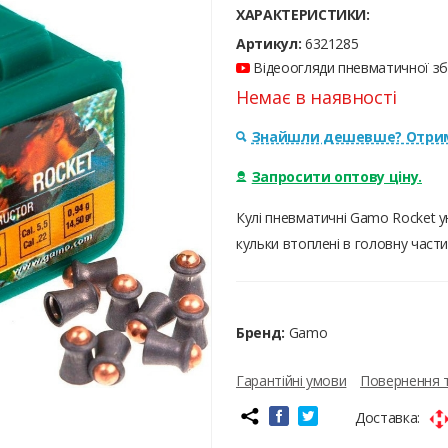
ХАРАКТЕРИСТИКИ:
Артикул:
6321285
Відеоогляди пневматичної збр
Немає в наявності
Знайшли дешевше? Отрим
Запросити оптову ціну.
Кулі пневматичні Gamo Rocket ун
кульки втоплені в головну части
Бренд:
Gamo
Гарантійні умови
Повернення 
Доставка: