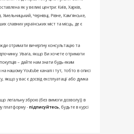
авлена ​​як у великі центри: Київ, Харків,
, Хмельницький, Чернівці, Рівне, Кам'янське,
их славних українських міст та місць, де є
вжди отримати вичерпну консультацію та
відпочинку. Увага, якщо Ви хочете отримати
и покупців – дайте нам знати будь-яким
на нашому Youtube каналі і тут, тобто в описі
ку, якщо у вас є досвід експлуатації або думка
ощо легальну зброю (без вимоги дозволу)) в
шу платформу -
підписуйтесь
, будьте в курсі