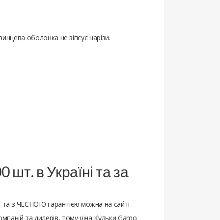
винцева оболонка не зіпсує нарізи.
0 шт. в Україні та за
 та з ЧЕСНОЮ гарантією можна на сайті
мпаній та дилерів, тому ціна Кульки Gamo