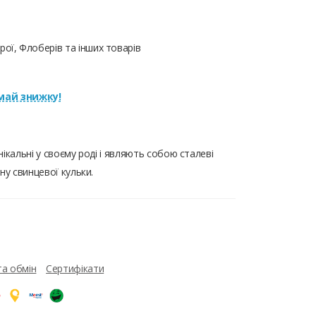
ої, Флоберів та інших товарів
ай знижку!
ікальні у своєму роді і являють собою сталеві
ну свинцевої кульки.
та обмін
Сертифікати