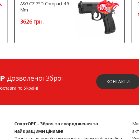
ASG CZ 75D Compact 4.5
Mm
3626 грн.
ІР
Дозволеної Зброї
КОНТАКТИ
доставка по Україні
СпортОРГ - Зброя та спорядження за
Ми
найкращими цінами!
акт
Плануєте активний відпочинок на природі й потрібна
Укр