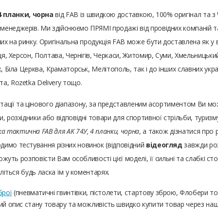
4 планки, чорна
від FAB із швидкою доставкою, 100% оригінал та з
енеджерів. Ми здійснюємо ПРЯМІ продажі від провідних компаній та
х на ринку. Оригінальна продукція FAB може бути доставлена ​​як у ве
ця, Херсон, Полтава, Чернігів, Черкаси, Житомир, Суми, Хмельницький
, Біла Церква, Краматорськ, Мелітополь, так і до інших славних украї
а, Rozetka Delivery тощо.
ктації та цінового діапазону, за представленим асортиментом Ви 
, розхідники або відповідні товари для спортивної стрільби, туризм
ка тактична FAB для AK 74У, 4 планки, чорна
, а також дізнатися про 
димо тестування різних новинок (відповідний
відеогляд
завжди роз
ожуть розповісти Вам особливості цієї моделі, її сильні та слабкі сто
іліться будь ласка їм у коментарях.
брої
(пневматичні гвинтівки, пістолети, стартову зброю, Флобери т
ний опис стану товару та можливість швидко купити товар через на