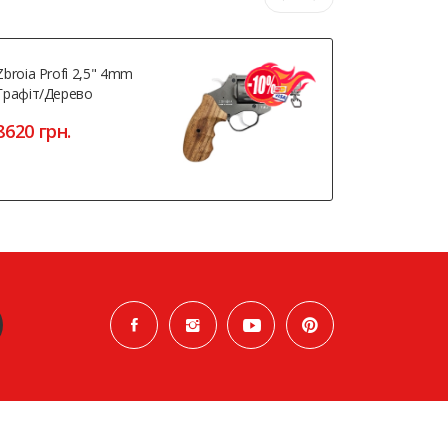
Zbroia Profi 2,5" 4mm
Zbroia Prof
Графіт/дерево
Чорний Де
8620 грн.
8120 грн