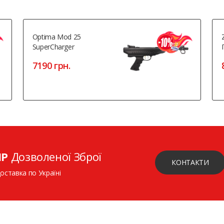
Optima Mod 25
SuperCharger
7190 грн.
ІР
Дозволеної Зброї
КОНТАКТИ
доставка по Україні