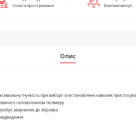
Сплата при отриманні
Власний імпорт
Опис
ксимальну гнучкість при виборі та встановленні навісних пристосув
рмованого скловолокном полімеру
требує звернення до зброяра
овідведення