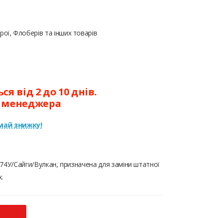
ої, Флоберів та інших товарів
я від 2 до 10 днів.
у менеджера
ай знижку!
74У/Сайги/Вулкан, призначена для заміни штатної
.