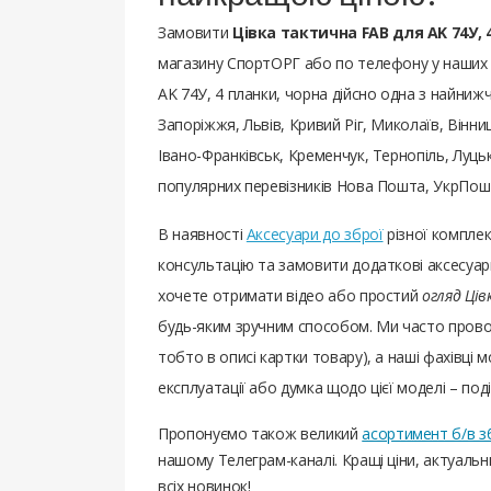
Замовити
Цівка тактична FAB для AK 74У, 
магазину СпортОРГ або по телефону у наших м
AK 74У, 4 планки, чорна дійсно одна з найнижчи
Запоріжжя, Львів, Кривий Ріг, Миколаїв, Вінни
Івано-Франківськ, Кременчук, Тернопіль, Луцьк
популярних перевізників Нова Пошта, УкрПошт
В наявності
Аксесуари до зброї
різної компле
консультацію та замовити додаткові аксесуари
хочете отримати відео або простий
огляд Ців
будь-яким зручним способом. Ми часто прово
тобто в описі картки товару), а наші фахівці м
експлуатації або думка щодо цієї моделі – под
Пропонуємо також великий
асортимент б/в з
нашому Телеграм-каналі. Кращі ціни, актуаль
всіх новинок!