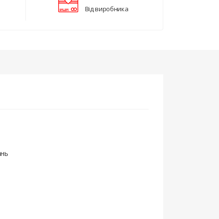
Від виробника
ань