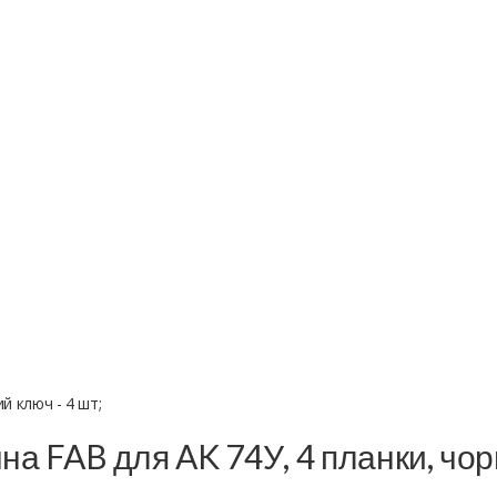
й ключ - 4 шт;
на FAB для AK 74У, 4 планки, чорн