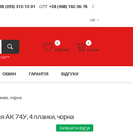
38 (093) 313-13-01
ОПТ
+38 (068) 102-36-76
UA
0
0
Обране
Кошик
ТОРГ™
ОБМІН
ГАРАНТІЯ
ВІДГУКИ
анки, чорна
я AK 74У, 4 планки, чорна
Залишити відгук