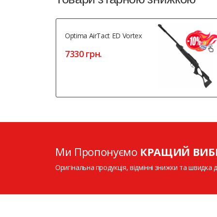
Optima AirTact ED Vortex
7330 грн.
Ми Пропонуємо
КРАЩИЙ ВИБ
Оригінальна продукція, відмінні знижки та швидка 