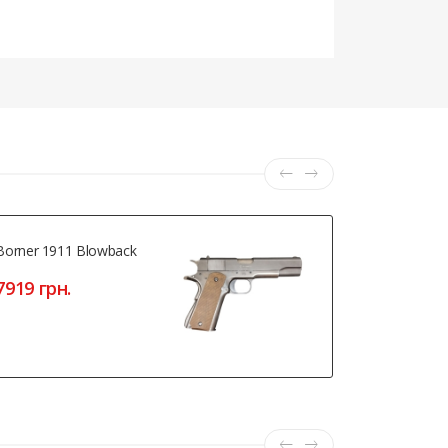
Borner 1911 Blowback
Холості На
Поштучно
7919 грн.
14 грн.