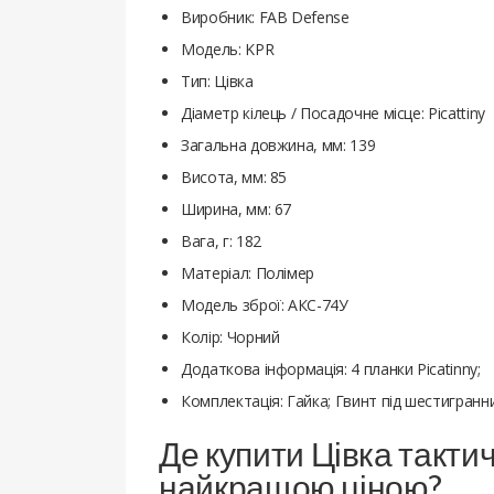
Виробник: FAB Defense
Модель: KPR
Тип: Цівка
Діаметр кілець / Посадочне місце: Picattiny
Загальна довжина, мм: 139
Висота, мм: 85
Ширина, мм: 67
Вага, г: 182
Матеріал: Полімер
Модель зброї: АКС-74У
Колір: Чорний
Додаткова інформація: 4 планки Picatinny;
Комплектація: Гайка; Гвинт під шестигранни
Де купити Цівка тактич
найкращою ціною?