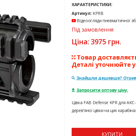
ХАРАКТЕРИСТИКИ:
Артикул:
KPRB
Відеоогляди пневматичної збр
Під замовлення
Ціна:
3975
грн.
Товар доставляєтьс
Деталі уточнюйте 
Знайшли дешевше? Отрим
Запросити оптову ціну.
Цівка FAB Defense KPR для АКС-
дерев'яної цівки на цих карабінах
КУПИТИ