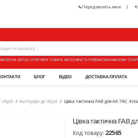
+
Передзвоніть мені
МАТИЧНА ЗБРОЯ, СПОРТИВНІ ТОВАРИ, АКСЕСУАРИ ТА ПНЕВМАТИКА МАГАЗИН СПОР
КОНТАКТИ
БЛОГ
ВІДЕО
ДОСТАВКА/ОПЛАТА
г зброї
Аксесуари до зброї
Цівка тактична FAB для AK 74У, 4 пл
Цівка тактична FAB дл
22565
Код товару: