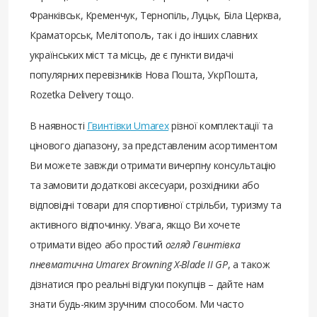
Франківськ, Кременчук, Тернопіль, Луцьк, Біла Церква,
Краматорськ, Мелітополь, так і до інших славних
українських міст та місць, де є пункти видачі
популярних перевізників Нова Пошта, УкрПошта,
Rozetka Delivery тощо.
В наявності
Гвинтівки Umarex
різної комплектації та
цінового діапазону, за представленим асортиментом
Ви можете завжди отримати вичерпну консультацію
та замовити додаткові аксесуари, розхідники або
відповідні товари для спортивної стрільби, туризму та
активного відпочинку. Увага, якщо Ви хочете
отримати відео або простий
огляд Гвинтівка
пневматична Umarex Browning X-Blade II GP
, а також
дізнатися про реальні відгуки покупців – дайте нам
знати будь-яким зручним способом. Ми часто