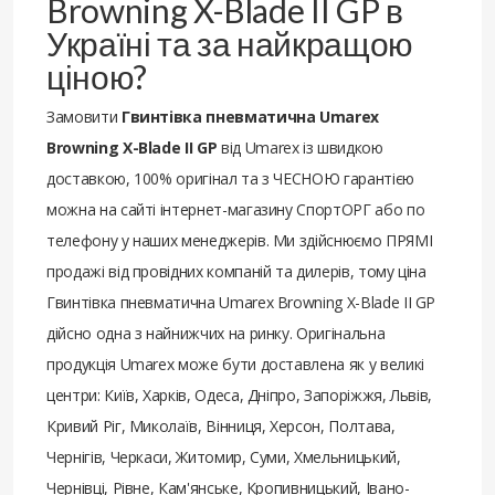
Browning X-Blade II GP в
Україні та за найкращою
ціною?
Замовити
Гвинтівка пневматична Umarex
Browning X-Blade II GP
від Umarex із швидкою
доставкою, 100% оригінал та з ЧЕСНОЮ гарантією
можна на сайті інтернет-магазину СпортОРГ або по
телефону у наших менеджерів. Ми здійснюємо ПРЯМІ
продажі від провідних компаній та дилерів, тому ціна
Гвинтівка пневматична Umarex Browning X-Blade II GP
дійсно одна з найнижчих на ринку. Оригінальна
продукція Umarex може бути доставлена ​​як у великі
центри: Київ, Харків, Одеса, Дніпро, Запоріжжя, Львів,
Кривий Ріг, Миколаїв, Вінниця, Херсон, Полтава,
Чернігів, Черкаси, Житомир, Суми, Хмельницький,
Чернівці, Рівне, Кам'янське, Кропивницький, Івано-