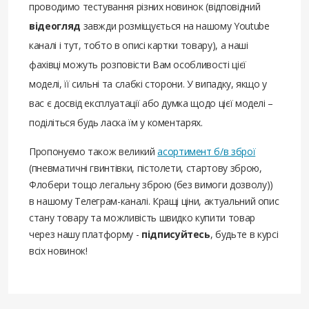
проводимо тестування різних новинок (відповідний
відеогляд
завжди розміщується на нашому Youtube
каналі і тут, тобто в описі картки товару), а наші
фахівці можуть розповісти Вам особливості цієї
моделі, її сильні та слабкі сторони. У випадку, якщо у
вас є досвід експлуатації або думка щодо цієї моделі –
поділіться будь ласка їм у коментарях.
Пропонуємо також великий
асортимент б/в зброї
(пневматичні гвинтівки, пістолети, стартову зброю,
Флобери тощо легальну зброю (без вимоги дозволу))
в нашому Телеграм-каналі. Кращі ціни, актуальний опис
стану товару та можливість швидко купити товар
через нашу платформу -
підписуйтесь
, будьте в курсі
всіх новинок!