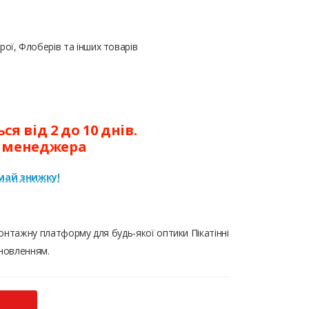
ої, Флоберів та інших товарів
я від 2 до 10 днів.
у менеджера
ай знижку!
 монтажну платформу для будь-якої оптики Пікатінні
ановленням.