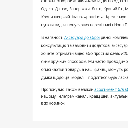
ствольної коробки для AK/AKM дійсно одна з на
Одеса, Дніпро, Запоріжжя, Львів, Кривий Ріг, 
Кропивницький, Івано-Франківськ, Кременчук, Т
пункти видачі популярних перевізників Нова П
В наявності
Аксесуари до зброї
різної компле
консультацію та замовити додаткові аксесуари
хочете отримати відео або простий
огляд PD
яким зручним способом. Ми часто проводимо 
описі картки товару), а наші фахівці можуть ро
думка щодо цієї моделі – поділіться будь ласк
Пропонуємо також великий
асортимент б/в з
нашому Телеграм-каналі. Кращі ціни, актуаль
всіх новинок!