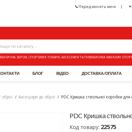
+
Передзвоніть мені
МАТИЧНА ЗБРОЯ, СПОРТИВНІ ТОВАРИ, АКСЕСУАРИ ТА ПНЕВМАТИКА МАГАЗИН СПОР
КОНТАКТИ
БЛОГ
ВІДЕО
ДОСТАВКА/ОПЛАТА
г зброї
Аксесуари до зброї
PDC Кришка ствольної коробки для
PDC Кришка ствольно
22575
Код товару: