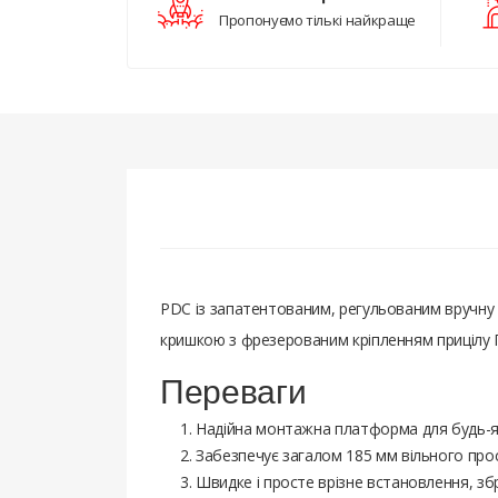
Пропонуємо тількі найкраще
PDC із запатентованим, регульованим вручну 
кришкою з фрезерованим кріпленням прицілу П
Переваги
Надійна монтажна платформа для будь-як
Забезпечує загалом 185 мм вільного прост
Швидке і просте врізне встановлення, зб