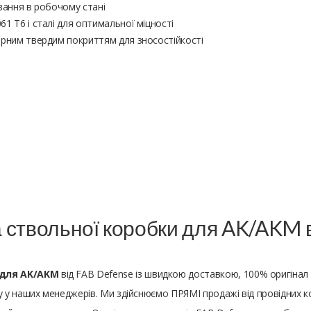
ування в робочому стані
1 T6 і сталі для оптимальної міцності
орним твердим покриттям для зносостійкості
ствольної коробки для AK/AKM в 
 для AK/AKM
від FAB Defense із швидкою доставкою, 100% оригінал
у наших менеджерів. Ми здійснюємо ПРЯМІ продажі від провідних ко