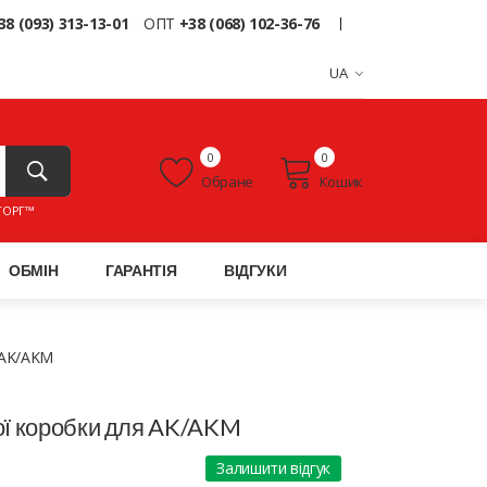
38 (093) 313-13-01
ОПТ
+38 (068) 102-36-76
UA
0
0
Обране
Кошик
ТОРГ™
ОБМІН
ГАРАНТІЯ
ВІДГУКИ
 AK/AKM
ї коробки для AK/AKM
Залишити відгук