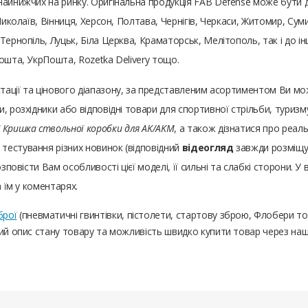
йнижчих на ринку. Оригінальна продукція FAB Defense може бути дост
Миколаїв, Вінниця, Херсон, Полтава, Чернігів, Черкаси, Житомир, Суми
ернопіль, Луцьк, Біла Церква, Краматорськ, Мелітополь, так і до інш
ошта, УкрПошта, Rozetka Delivery тощо.
ктації та цінового діапазону, за представленим асортиментом Ви 
, розхідники або відповідні товари для спортивної стрільби, туризм
C Кришка ствольної коробки для AK/AKM
, а також дізнатися про реаль
тестування різних новинок (відповідний
відеогляд
завжди розміщує
зповісти Вам особливості цієї моделі, її сильні та слабкі сторони. У 
а їм у коментарях.
брої
(пневматичні гвинтівки, пістолети, стартову зброю, Флобери т
ний опис стану товару та можливість швидко купити товар через на