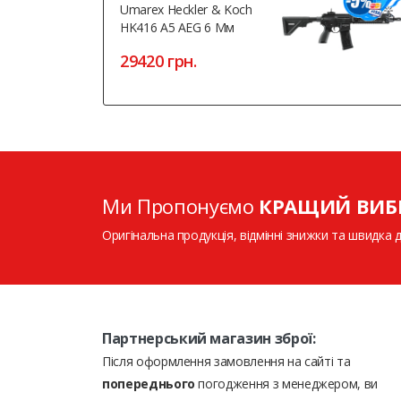
Umarex Heckler & Koch
HK416 A5 AEG 6 Мм
29420 грн.
Ми Пропонуємо
КРАЩИЙ ВИБ
Оригінальна продукція, відмінні знижки та швидка 
Партнерський магазин зброї:
Після оформлення замовлення на сайті та
попереднього
погодження з менеджером, ви