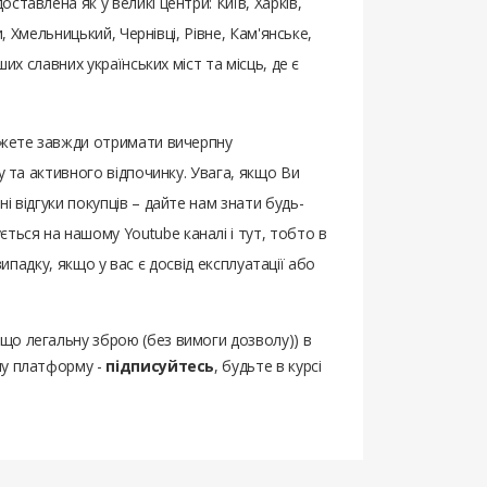
авлена ​​як у великі центри: Київ, Харків,
, Хмельницький, Чернівці, Рівне, Кам'янське,
их славних українських міст та місць, де є
можете завжди отримати вичерпну
у та активного відпочинку. Увага, якщо Ви
ні відгуки покупців – дайте нам знати будь-
ться на нашому Youtube каналі і тут, тобто в
випадку, якщо у вас є досвід експлуатації або
ощо легальну зброю (без вимоги дозволу)) в
шу платформу -
підписуйтесь
, будьте в курсі