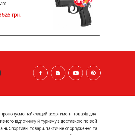
Mm
People Blo
3626 грн.
9016 грн
 пропонуємо найкращий асортимент товарів для
ивного відпочинку й туризму з доставкою по всій
аїні. Спортивні товари, тактичне спорядження та