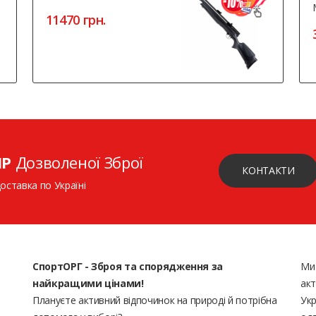
11470 грн.
ІР
Дозволеної Зброї
КОНТАКТИ
доставка по Україні
СпортОРГ - Зброя та спорядження за
Ми
найкращими цінами!
акт
Плануєте активний відпочинок на природі й потрібна
Укр