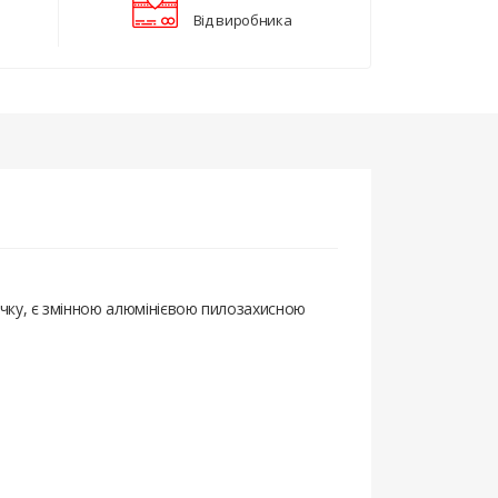
Від виробника
очку, є змінною алюмінієвою пилозахисною