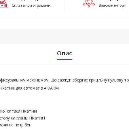
Сплата при отриманні
Власний імпорт
Опис
фіксувальним механізмом, що завжди зберігає прицільну нульову т
ікатінні для автоматів AK/AKM.
ої оптики Пікатінні
ору на планці Пікатінні
рояр не потрібен