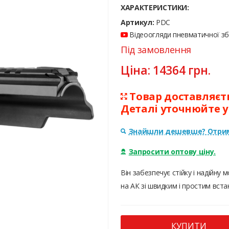
ХАРАКТЕРИСТИКИ:
Артикул:
PDC
Відеоогляди пневматичної збр
Під замовлення
Ціна:
14364
грн.
Товар доставляєтьс
Деталі уточнюйте 
Знайшли дешевше? Отрим
Запросити оптову ціну.
Він забезпечує стійку і надійну
на АК зі швидким і простим вст
КУПИТИ