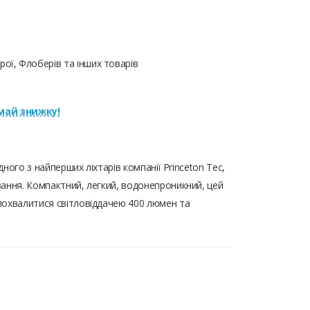
ої, Флоберів та інших товарів
ай знижку!
одного з найперших ліхтарів компанії Princeton Tec,
ання. Компактний, легкий, водонепроникний, цей
похвалитися світловіддачею 400 люмен та