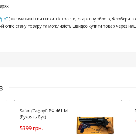
арях.
брої
(пневматичні гвинтівки, пістолети, стартову зброю, Флобери т
ний опис стану товару та можливість швидко купити товар через на
в
Safari (Сафарі) РФ 461 М
(рукоять Бук)
5399 грн.