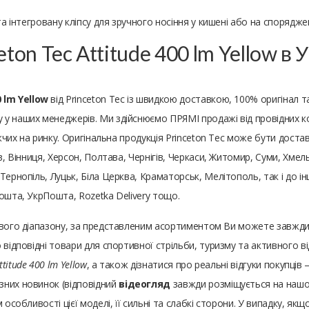
та інтегровану кліпсу для зручного носіння у кишені або на спорядже
ton Tec Attitude 400 lm Yellow в У
 lm Yellow
від Princeton Tec із швидкою доставкою, 100% оригінал 
 наших менеджерів. Ми здійснюємо ПРЯМІ продажі від провідних комп
жчих на ринку. Оригінальна продукція Princeton Tec може бути доставле
в, Вінниця, Херсон, Полтава, Чернігів, Черкаси, Житомир, Суми, Хмель
ернопіль, Луцьк, Біла Церква, Краматорськ, Мелітополь, так і до інш
ошта, УкрПошта, Rozetka Delivery тощо.
нового діапазону, за представленим асортиментом Ви можете завжд
 відповідні товари для спортивної стрільби, туризму та активного 
ttitude 400 lm Yellow
, а також дізнатися про реальні відгуки покупців
зних новинок (відповідний
відеогляд
завжди розміщується на нашому
особливості цієї моделі, її сильні та слабкі сторони. У випадку, якщ