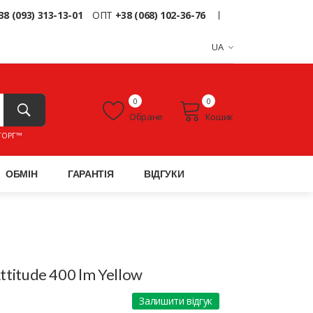
38 (093) 313-13-01
ОПТ
+38 (068) 102-36-76
UA
0
0
Обране
Кошик
ТОРГ™
ОБМІН
ГАРАНТІЯ
ВІДГУКИ
Attitude 400 lm Yellow
Залишити відгук