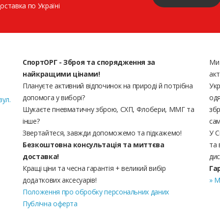
доставка по Україні
СпортОРГ - Зброя та спорядження за
Ми
найкращими цінами!
акт
Плануєте активний відпочинок на природі й потрібна
Укр
допомога у виборі?
одя
вул.
Шукаєте пневматичну зброю, СХП, Флобери, ММГ та
збр
інше?
сам
Звертайтеся, завжди допоможемо та підкажемо!
У С
Безкоштовна консультація та миттєва
та 
доставка!
дис
Кращі ціни та чесна гарантія + великий вибір
Га
додаткових аксесуарів!
» М
Положення про обробку персональних даних
Публічна оферта