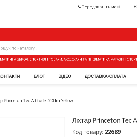
+
Передзвоніть мені
МАТИЧНА ЗБРОЯ, СПОРТИВНІ ТОВАРИ, АКСЕСУАРИ ТА ПНЕВМАТИКА МАГАЗИН СПОР
КОНТАКТИ
БЛОГ
ВІДЕО
ДОСТАВКА/ОПЛАТА
р Princeton Tec Attitude 400 lm Yellow
Ліхтар Princeton Tec 
22689
Код товару: