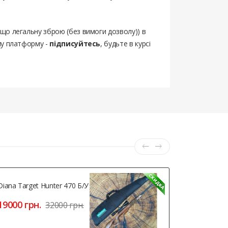
ощо легальну зброю (без вимоги дозволу)) в
шу платформу -
підписуйтесь
, будьте в курсі
Diana Target Hunter 470 Б/у
Borner TT 
19000 грн.
5460 грн
32000 грн.