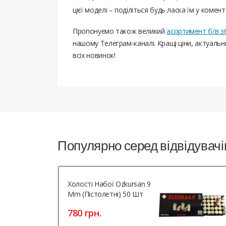
цієї моделі – поділіться будь ласка їм у комент
Пропонуємо також великий
асортимент б/в з
нашому Телеграм-каналі. Кращі ціни, актуаль
всіх новинок!
Популярно серед відвідувачі
Холості Набої Ozkursan 9
Mm (пістолетні) 50 Шт
780 грн.