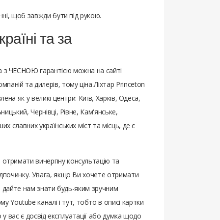
нні, щоб завжди бути під рукою.
країні та за
та з ЧЕСНОЮ гарантією можна на сайті
аній та дилерів, тому ціна Ліхтар Princeton
на ​​як у великі центри: Київ, Харків, Одеса,
ницький, Чернівці, Рівне, Кам'янське,
их славних українських міст та місць, де є
и отримати вичерпну консультацію та
відпочинку. Увага, якщо Ви хочете отримати
 – дайте нам знати будь-яким зручним
 Youtube каналі і тут, тобто в описі картки
о у вас є досвід експлуатації або думка щодо