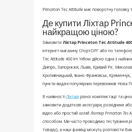
Princeton Tec Attitude має поворотну головку 
Де купити Ліхтар Prince
найкращою ціною?
Замовити
Ліхтар Princeton Tec Attitude 400
інтернет-магазину СпортОРГ або по телефону у
Tec Attitude 400 lm Yellow дійсно одна з найни
Дніпро, Запоріжжя, Львів, Кривий Ріг, Миколаї
Кропивницький, Івано-Франківськ, Кременчук, Т
пункти видачі популярних перевізників Нова П
В наявності
Ліхтарі
різної комплектації та ці
замовити додаткові аксесуари, розхідники або
відео або простий
огляд Ліхтар Princeton Tec A
способом. Ми часто проводимо тестування рі
товару), а наші фахівці можуть розповісти Вам 