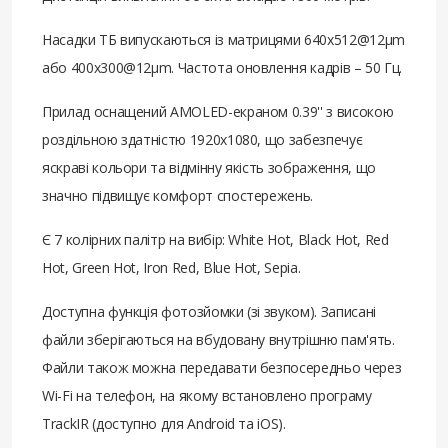
Насадки ТБ випускаються із матрицями 640x512@12μm
або 400х300@12μm. Частота оновлення кадрів – 50 Гц.
Прилад оснащений AMOLED-екраном 0.39'' з високою
роздільною здатністю 1920x1080, що забезпечує
яскраві кольори та відмінну якість зображення, що
значно підвищує комфорт спостережень.
Є 7 колірних палітр на вибір: White Hot, Black Hot, Red
Hot, Green Hot, Iron Red, Blue Hot, Sepia.
Доступна функція фотозйомки (зі звуком). Записані
файли зберігаються на вбудовану внутрішню пам'ять.
Файли також можна передавати безпосередньо через
Wi-Fi на телефон, на якому встановлено програму
TrackIR (доступно для Android та iOS).