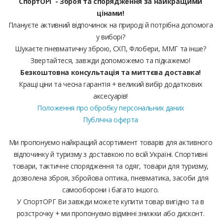
СпортОРГ - Зброя та спорядження за найкращими
цінами!
Плануєте активний відпочинок на природі й потрібна допомога
у виборі?
Шукаєте пневматичну зброю, СХП, Флобери, ММГ та інше?
Звертайтеся, завжди допоможемо та підкажемо!
Безкоштовна консультація та миттєва доставка!
Кращі ціни та чесна гарантія + великий вибір додаткових
аксесуарів!
Положення про обробку персональних даних
Публічна оферта
Ми пропонуємо найкращий асортимент товарів для активного
відпочинку й туризму з доставкою по всій Україні. Спортивні
товари, тактичне спорядження та одяг, товари для туризму,
дозволена зброя, збройова оптика, пневматика, засоби для
самооборони і багато іншого.
У СпортОРГ Ви завжди можете купити товар вигідно та в
розстрочку + ми пропонуємо відмінні знижки або дисконт.