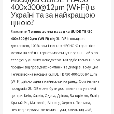
400x300@12μm (Wi-Fi) в
Україні та за найкращою
ціною?
Замовити
Тепловізонна насадка GUIDE TB430
400x300@12μm (Wi-Fi)
від GUIDE із швидкою
доставкою, 100% оригінал та з ЧЕСНОЮ гарантією
можна на сайті інтернет-магазину СпортОРГ або по
телефону у наших менеджерів. Ми здійснюємо ПРЯМІ
продажі від провідних компаній та дилерів, тому ціна
Тепловізонна насадка GUIDE TB430 400x300@12μm
(Wi-Fi) дійсно одна з найнижчих на ринку. Оригінальна
продукція GUIDE може бути доставлена ​​як у великі
центри: Київ, Харків, Одеса, Дніпро, Запоріжжя, Львів,
Кривий Ріг, Миколаїв, Вінниця, Херсон, Полтава,
Чернігів, Черкаси, Житомир, Суми, Хмельницький,