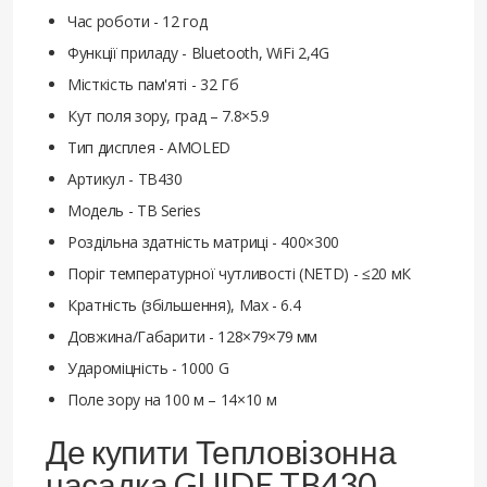
Час роботи - 12 год
Функції приладу - Bluetooth, WiFi 2,4G
Місткість пам'яті - 32 Гб
Кут поля зору, град – 7.8×5.9
Тип дисплея - AMOLED
Артикул - TB430
Модель - TB Series
Роздільна здатність матриці - 400×300
Поріг температурної чутливості (NETD) - ≤20 мК
Кратність (збільшення), Max - 6.4
Довжина/Габарити - 128×79×79 мм
Удароміцність - 1000 G
Поле зору на 100 м – 14×10 м
Де купити Тепловізонна
насадка GUIDE TB430