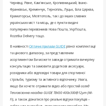
Чернівці, Рівне, Кам'янське, Кропивницький, Івано-
Франківськ, Кременчук, Тернопіль, Луцьк, Біла Церква,
Краматорськ, Мелітополь, так і до інших славних
українських міст та місць, де є пункти видачі
популярних перевізників Нова Пошта, УкрПошта,
Rozetka Delivery тощо.
В наявності
Оптичні прилади GUIDE
різної комплектації
та цінового діапазону, за представленим
асортиментом Ви можете завжди отримати вичерпну
консультацію та замовити додаткові аксесуари,
розхідники або відповідні товари для спортивної
стрільби, туризму та активного відпочинку. Увага,
якщо Ви хочете отримати відео або простий
огляд
Тепловізонна насадка GUIDE TB430 400x300@12μm (Wi-
Fi)
, а також дізнатися про реальні відгуки покупців –
дайте нам знати будь-яким зручним способом. Ми