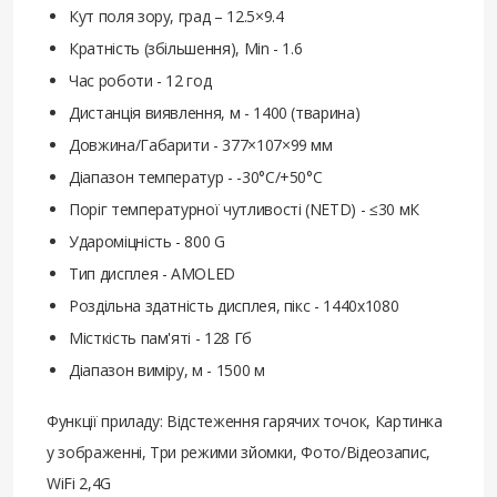
Кут поля зору, град – 12.5×9.4
Кратність (збільшення), Min - 1.6
Час роботи - 12 год
Дистанція виявлення, м - 1400 (тварина)
Довжина/Габарити - 377×107×99 мм
Діапазон температур - -30°C/+50°C
Поріг температурної чутливості (NETD) - ≤30 мК
Удароміцність - 800 G
Тип дисплея - AMOLED
Роздільна здатність дисплея, пікс - 1440х1080
Місткість пам'яті - 128 Гб
Діапазон виміру, м - 1500 м
Функції приладу: Відстеження гарячих точок, Картинка
у зображенні, Три режими зйомки, Фото/Відеозапис,
WiFi 2,4G