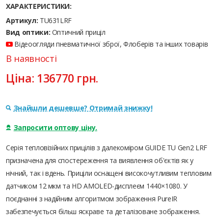
ХАРАКТЕРИСТИКИ:
Артикул:
TU631LRF
Вид оптики:
Оптичний приціл
Відеоогляди пневматичної зброї, Флоберів та інших товарів
В наявності
Ціна:
136770
грн.
Знайшли дешевше? Отримай знижку!
Запросити оптову ціну.
Серія тепловізійних прицілів з далекоміром GUIDE TU Gen2 LRF
призначена для спостереження та виявлення об'єктів як у
нічний, так і вдень. Приціли оснащені високочутливим тепловим
датчиком 12 мкм та HD AMOLED-дисплеєм 1440×1080. У
поєднанні з надійним алгоритмом зображення PureIR
забезпечується більш яскраве та деталізоване зображення.