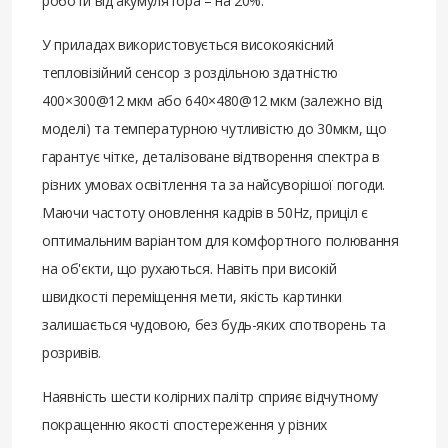
роботи від акумулятора – на 20%.
У приладах використовується високоякісний
тепловізійний сенсор з роздільною здатністю
400×300@12 мкм або 640×480@12 мкм (залежно від
моделі) та температурною чутливістю до 30мкм, що
гарантує чітке, деталізоване відтворення спектра в
різних умовах освітлення та за найсуворішої погоди.
Маючи частоту оновлення кадрів в 50Hz, приціл є
оптимальним варіантом для комфортного полювання
на об'єкти, що рухаються. Навіть при високій
швидкості переміщення мети, якість картинки
залишається чудовою, без будь-яких спотворень та
розривів.
Наявність шести колірних палітр сприяє відчутному
покращенню якості спостереження у різних