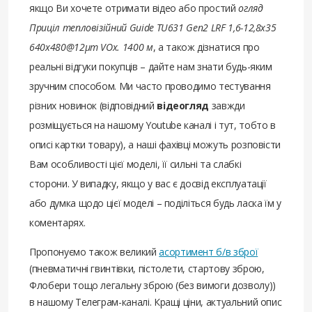
якщо Ви хочете отримати відео або простий
огляд
Приціл тепловізійний Guide TU631 Gen2 LRF 1,6-12,8x35
640x480@12μm VOx. 1400 м
, а також дізнатися про
реальні відгуки покупців – дайте нам знати будь-яким
зручним способом. Ми часто проводимо тестування
різних новинок (відповідний
відеогляд
завжди
розміщується на нашому Youtube каналі і тут, тобто в
описі картки товару), а наші фахівці можуть розповісти
Вам особливості цієї моделі, її сильні та слабкі
сторони. У випадку, якщо у вас є досвід експлуатації
або думка щодо цієї моделі – поділіться будь ласка їм у
коментарях.
Пропонуємо також великий
асортимент б/в зброї
(пневматичні гвинтівки, пістолети, стартову зброю,
Флобери тощо легальну зброю (без вимоги дозволу))
в нашому Телеграм-каналі. Кращі ціни, актуальний опис