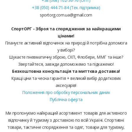
+38 (068) 102-36-76 (ОПТ)
+38 (050) 444-71-84 (Тех. підтримка)
sportorg.com.ua@gmail.com
СпортОРГ - Зброя та спорядження за найкращими
цінами!
Плануєте активний відпочинок на природі й потрібна допомога
у виборі?
Шукаєте пневматичну зброю, СХП, Флобери, ММГ та інше?
Звертайтеся, завжди допоможемо та підкажемо!
Безкоштовна консультація та миттєва доставка!
Кращі ціни та чесна гарантія + великий вибір додаткових
аксесуарів!
Положення про обробку персональних даних
Публічна оферта
Ми пропонуємо найкращий асортимент товарів для активного
відпочинку й туризму з доставкою по всій Україні. Спортивні
товари, тактичне спорядження та одяг, товари для туризму,