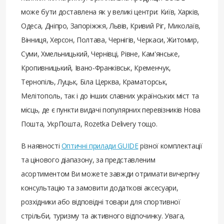
може бути доставлена ​​як у великі центри: Київ, Харків,
Одеса, Дніпро, Запоріжжя, Львів, Кривий Ріг, Миколаїв,
Вінниця, Херсон, Полтава, Чернігів, Черкаси, Житомир,
Суми, Хмельницький, Чернівці, Рівне, Кам'янське,
Кропивницький, Івано-Франківськ, Кременчук,
Тернопіль, Луцьк, Біла Церква, Краматорськ,
Мелітополь, так і до інших славних українських міст та
місць, де є пункти видачі популярних перевізників Нова
Пошта, УкрПошта, Rozetka Delivery тощо.
В наявності
Оптичні прилади GUIDE
різної комплектації
та цінового діапазону, за представленим
асортиментом Ви можете завжди отримати вичерпну
консультацію та замовити додаткові аксесуари,
розхідники або відповідні товари для спортивної
стрільби, туризму та активного відпочинку. Увага,