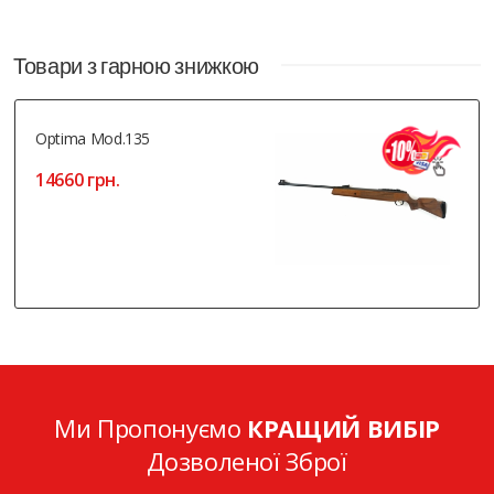
Товари з гарною знижкою
Optima Mod.135
14660 грн.
Ми Пропонуємо
КРАЩИЙ ВИБІР
Дозволеної Зброї