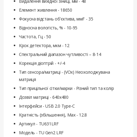
Видалення вихідної зіниці, мм - 48
Елемент живлення - 18650
Фокусна відстань об'єктива, ммF - 35
Відносна вологість, % - 10-95
Частота, Гц - 50
Крок детектора, мкм - 12
Спектральний діапазон чутливості – 8-14
Корекція діоптрій - +/-4
Тип сенсора/матриці - (VOx) Неохолоджувана
матриця
Тип прицільної сітки/марки - Різний тип та колір
Дозвіл матриці - 640х480
Інтерфейси - USB 2.0 Type-C
Кратність (збільшення), Max - 12.8
Артикул - TU631LRF
Модель - TU Gen2 LRF