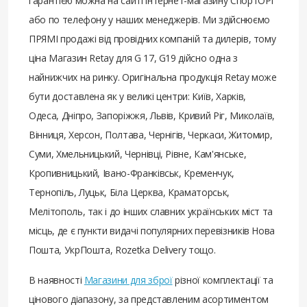
гарантією можна на сайті інтернет-магазину СпортОРГ
або по телефону у наших менеджерів. Ми здійснюємо
ПРЯМІ продажі від провідних компаній та дилерів, тому
ціна Магазин Retay для G 17, G19 дійсно одна з
найнижчих на ринку. Оригінальна продукція Retay може
бути доставлена ​​як у великі центри: Київ, Харків,
Одеса, Дніпро, Запоріжжя, Львів, Кривий Ріг, Миколаїв,
Вінниця, Херсон, Полтава, Чернігів, Черкаси, Житомир,
Суми, Хмельницький, Чернівці, Рівне, Кам'янське,
Кропивницький, Івано-Франківськ, Кременчук,
Тернопіль, Луцьк, Біла Церква, Краматорськ,
Мелітополь, так і до інших славних українських міст та
місць, де є пункти видачі популярних перевізників Нова
Пошта, УкрПошта, Rozetka Delivery тощо.
В наявності
Магазини для зброї
різної комплектації та
цінового діапазону, за представленим асортиментом