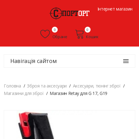
Інтернет магазин
0
0
Обране
Кошик
Навігація сайтом
Головна
Зброя та аксесуари
Аксесуари, тюнінг зброї
Магазини для зброї
Магазин Retay для G 17, G19