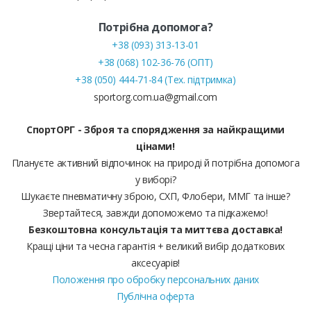
Потрібна допомога?
+38 (093) 313-13-01
+38 (068) 102-36-76 (ОПТ)
+38 (050) 444-71-84 (Тех. підтримка)
sportorg.com.ua@gmail.com
СпортОРГ - Зброя та спорядження за найкращими
цінами!
Плануєте активний відпочинок на природі й потрібна допомога
у виборі?
Шукаєте пневматичну зброю, СХП, Флобери, ММГ та інше?
Звертайтеся, завжди допоможемо та підкажемо!
Безкоштовна консультація та миттєва доставка!
Кращі ціни та чесна гарантія + великий вибір додаткових
аксесуарів!
Положення про обробку персональних даних
Публічна оферта