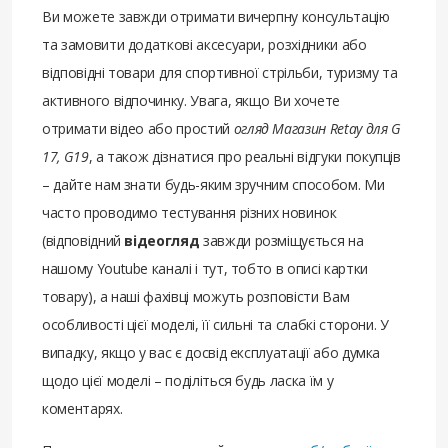
Ви можете завжди отримати вичерпну консультацію
та замовити додаткові аксесуари, розхідники або
відповідні товари для спортивної стрільби, туризму та
активного відпочинку. Увага, якщо Ви хочете
отримати відео або простий
огляд Магазин Retay для G
17, G19
, а також дізнатися про реальні відгуки покупців
– дайте нам знати будь-яким зручним способом. Ми
часто проводимо тестування різних новинок
(відповідний
відеогляд
завжди розміщується на
нашому Youtube каналі і тут, тобто в описі картки
товару), а наші фахівці можуть розповісти Вам
особливості цієї моделі, її сильні та слабкі сторони. У
випадку, якщо у вас є досвід експлуатації або думка
щодо цієї моделі – поділіться будь ласка їм у
коментарях.