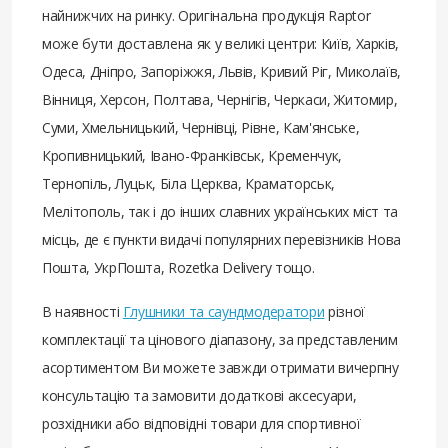
найнижчих на ринку. Оригінальна продукція Raptor
може бути доставлена ​​як у великі центри: Київ, Харків,
Одеса, Дніпро, Запоріжжя, Львів, Кривий Ріг, Миколаїв,
Вінниця, Херсон, Полтава, Чернігів, Черкаси, Житомир,
Суми, Хмельницький, Чернівці, Рівне, Кам'янське,
Кропивницький, Івано-Франківськ, Кременчук,
Тернопіль, Луцьк, Біла Церква, Краматорськ,
Мелітополь, так і до інших славних українських міст та
місць, де є пункти видачі популярних перевізників Нова
Пошта, УкрПошта, Rozetka Delivery тощо.
В наявності
Глушники та саундмодератори
різної
комплектації та цінового діапазону, за представленим
асортиментом Ви можете завжди отримати вичерпну
консультацію та замовити додаткові аксесуари,
розхідники або відповідні товари для спортивної