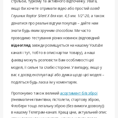
стрільби, туризму та активного відпочинку. Увага,
якщо Ви хочете отримати відео або простий
огляд
Глушник Raptor Silent X для кал. 4,5 мм. 1/2"-20
, а також
дізнатися про реальні відгуки покупців – дайте нам
знати будь-яким зручним способом. Ми часто
проводимо тестування різних новинок (відповідний
відеогляд
завжди розміщується на нашому Youtube
каналі і тут, тобто в описі картки товару), а наші
фахівці можуть розповісти Вам особливості цієї
моделі, її сильні та слабкі сторони. У випадку, якщо у
вас є досвід експлуатації або думка щодо цієї моделі –
поділіться будь ласка їм у коментарях.
Пропонуємо також великий
асортимент б/в зброї
(пневматичні гвинтівки, пістолети, стартову зброю,
Флобери тощо легальну зброю (без вимоги дозволу))
в нашому Телеграм-каналі. Кращі ціни, актуальний опис