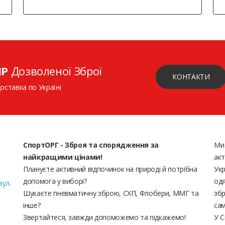
ІР
Дозволеної Зброї
КОНТАКТИ
доставка по Україні
СпортОРГ - Зброя та спорядження за
Ми
найкращими цінами!
акт
Плануєте активний відпочинок на природі й потрібна
Укр
допомога у виборі?
одя
вул.
Шукаєте пневматичну зброю, СХП, Флобери, ММГ та
збр
інше?
сам
Звертайтеся, завжди допоможемо та підкажемо!
У С