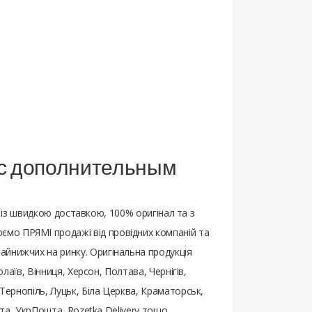
" с дополнительным
 із швидкою доставкою, 100% оригінал та з
ємо ПРЯМІ продажі від провідних компаній та
айнижчих на ринку. Оригінальна продукція
олаїв, Вінниця, Херсон, Полтава, Чернігів,
 Тернопіль, Луцьк, Біла Церква, Краматорськ,
шта, УкрПошта, Rozetka Delivery тощо.