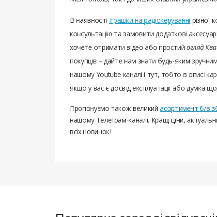
В наявності
Іграшки на радіокеруванні
різної 
консультацію та замовити додаткові аксесуари
хочете отримати відео або простий
огляд Кв
покупців – дайте нам знати будь-яким зручни
нашому Youtube каналі і тут, тобто в описі кар
якщо у вас є досвід експлуатації або думка щод
Пропонуємо також великий
асортимент б/в з
нашому Телеграм-каналі. Кращі ціни, актуаль
всіх новинок!