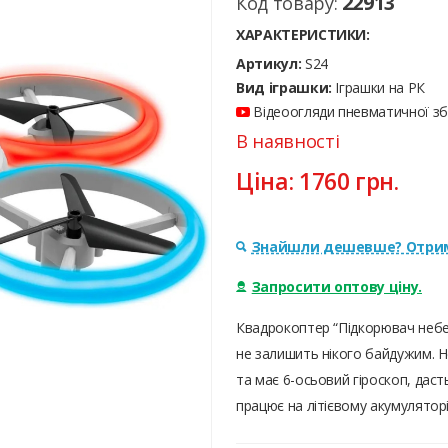
22913
Код товару:
ХАРАКТЕРИСТИКИ:
Артикул:
S24
Вид іграшки:
Іграшки на РК
Відеоогляди пневматичної збр
В наявності
Ціна:
1760
грн.
Знайшли дешевше? Отрим
Запросити оптову ціну.
Квадрокоптер “Підкорювач небес
не залишить нікого байдужим. 
та має 6-осьовий гіроскоп, да
працює на літієвому акумуляторі