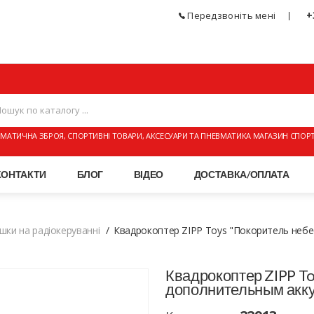
+
Передзвоніть мені
МАТИЧНА ЗБРОЯ, СПОРТИВНІ ТОВАРИ, АКСЕСУАРИ ТА ПНЕВМАТИКА МАГАЗИН СПОР
КОНТАКТИ
БЛОГ
ВІДЕО
ДОСТАВКА/ОПЛАТА
ашки на радіокеруванні
Квадрокоптер ZIPP Toys "Покоритель неб
Квадрокоптер ZIPP To
дополнительным акк