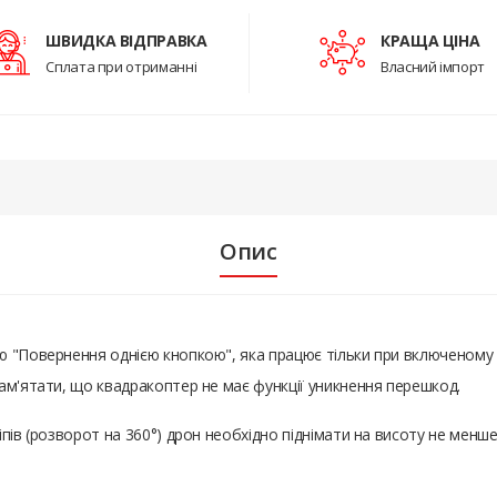
ШВИДКА ВІДПРАВКА
КРАЩА ЦІНА
Сплата при отриманні
Власний імпорт
Опис
ю "Повернення однією кнопкою", яка працює тільки при включеному
ам'ятати, що квадракоптер не має функції уникнення перешкод.
пів (розворот на 360°) дрон необхідно піднімати на висоту не менше