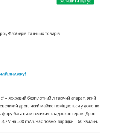
Залишити відгук
ої, Флоберів та інших товарів
ай знижку!
” – яскравий безпілотний літаючий апарат, який
Невеликий дрон, який майже поміщається у долоню
сть фору багатьом великим квадрокоптерам. Дрон
 3,7 V на 500 mAh. Час повної зарядки – 60 хвилин.