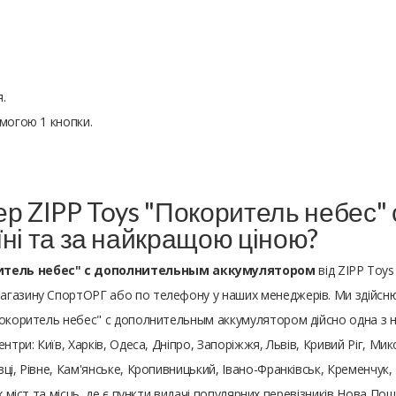
.
омогою 1 кнопки.
ер ZIPP Toys "Покоритель небес
ні та за найкращою ціною?
ритель небес" с дополнительным аккумулятором
від ZIPP Toys
агазину СпортОРГ або по телефону у наших менеджерів. Ми здійсню
Покоритель небес" с дополнительным аккумулятором дійсно одна з н
ентри: Київ, Харків, Одеса, Дніпро, Запоріжжя, Львів, Кривий Ріг, Мик
ці, Рівне, Кам'янське, Кропивницький, Івано-Франківськ, Кременчук,
х міст та місць, де є пункти видачі популярних перевізників Нова По