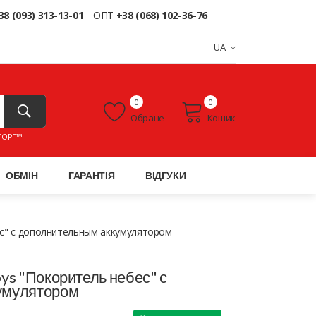
38 (093) 313-13-01
ОПТ
+38 (068) 102-36-76
UA
0
0
Обране
Кошик
ТОРГ™
ОБМІН
ГАРАНТІЯ
ВІДГУКИ
ес" с дополнительным аккумулятором
ys "Покоритель небес" с
умулятором