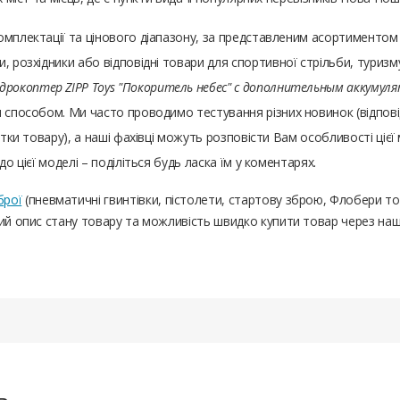
комплектації та цінового діапазону, за представленим асортимент
, розхідники або відповідні товари для спортивної стрільби, туризм
адрокоптер ZIPP Toys "Покоритель небес" с дополнительным аккумул
м способом. Ми часто проводимо тестування різних новинок (відпов
тки товару), а наші фахівці можуть розповісти Вам особливості цієї мо
о цієї моделі – поділіться будь ласка їм у коментарях.
брої
(пневматичні гвинтівки, пістолети, стартову зброю, Флобери т
ний опис стану товару та можливість швидко купити товар через на