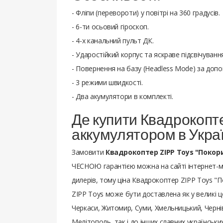
- Фліпи (перевороти) у повітрі на 360 градусів.
- 6-ти осьовий гіроскоп.
- 4-х канальний пульт ДК.
- Ударостійкий корпус та яскраве підсвічування
- Повернення на базу (Headless Mode) за доп
- 3 режими швидкості.
- Два акумулятори в комплекті.
Де купити Квадрокопт
аккумулятором в Украї
Замовити
Квадрокоптер ZIPP Toys "Поко
ЧЕСНОЮ гарантією можна на сайті інтернет-м
дилерів, тому ціна Квадрокоптер ZIPP Toys "
ZIPP Toys може бути доставлена ​​як у великі ц
Черкаси, Житомир, Суми, Хмельницький, Чернів
Мелітополь, так і до інших славних українськи