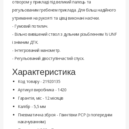
отвором у прикладі під великий палець та
регульованим гребенем приклада. Для більш надійного
утримання на рукояті та цівці виконані насічки.
- Гумовий потилич.
- Вільно вивішений ствол з дульним різьбленням ½ UNF
і знімним ДТК.
- Інтегрований манометр.
- Регульований двоступінчастий спуск.
Характеристика
Код товару - 21920135
Артикул виробника - 1420
Гарантія, міс - 12 місяців
Калібр - 5,5 мм
Пневматична зброя - Гвинтівки РСР (з попереднім
накачуванням)