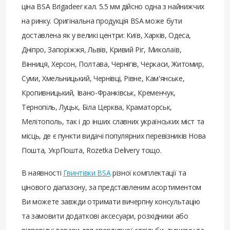
ціна BSA Brigadeer кал. 5.5 мм дійсно одна з найнижчих
на ринку. Оригінальна продукція BSA може бути
доставлена ​​як у великі центри: Київ, Харків, Одеса,
Дніпро, Запоріжжя, Львів, Кривий Ріг, Миколаїв,
Вінниця, Херсон, Полтава, Чернігів, Черкаси, Житомир,
Суми, Хмельницький, Чернівці, Рівне, Кам'янське,
Кропивницький, Івано-Франківськ, Кременчук,
Тернопіль, Луцьк, Біла Церква, Краматорськ,
Мелітополь, так і до інших славних українських міст та
місць, де є пункти видачі популярних перевізників Нова
Пошта, УкрПошта, Rozetka Delivery тощо.
В наявності
Гвинтівки BSA
різної комплектації та
цінового діапазону, за представленим асортиментом
Ви можете завжди отримати вичерпну консультацію
та замовити додаткові аксесуари, розхідники або