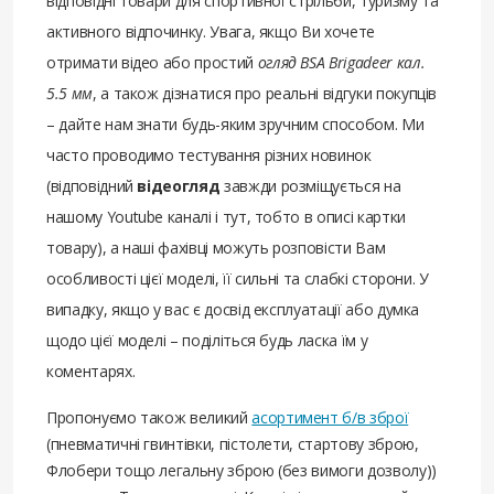
відповідні товари для спортивної стрільби, туризму та
активного відпочинку. Увага, якщо Ви хочете
отримати відео або простий
огляд BSA Brigadeer кал.
5.5 мм
, а також дізнатися про реальні відгуки покупців
– дайте нам знати будь-яким зручним способом. Ми
часто проводимо тестування різних новинок
(відповідний
відеогляд
завжди розміщується на
нашому Youtube каналі і тут, тобто в описі картки
товару), а наші фахівці можуть розповісти Вам
особливості цієї моделі, її сильні та слабкі сторони. У
випадку, якщо у вас є досвід експлуатації або думка
щодо цієї моделі – поділіться будь ласка їм у
коментарях.
Пропонуємо також великий
асортимент б/в зброї
(пневматичні гвинтівки, пістолети, стартову зброю,
Флобери тощо легальну зброю (без вимоги дозволу))