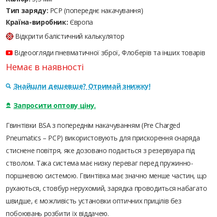
Тип заряду:
PCP (попереднє накачування)
Країна-виробник:
Європа
Відкрити балістичний калькулятор
Відеоогляди пневматичної зброї, Флоберів та інших товарів
Немає в наявності
Знайшли дешевше? Отримай знижку!
Запросити оптову ціну.
Гвинтівки BSA з попереднім накачуванням (Pre Charged
Pneumatics – PCP) використовують для прискорення снаряда
стиснене повітря, яке дозовано подається з резервуара під
стволом. Така система має низку переваг перед пружинно-
поршневою системою. Гвинтівка має значно менше частин, що
рухаються, стовбур нерухомий, зарядка проводиться набагато
швидше, є можливість установки оптичних прицілів без
побоювань розбити їх віддачею.