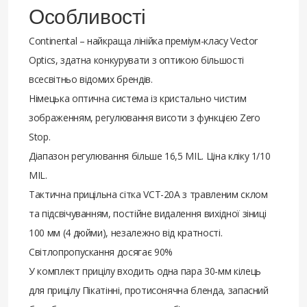
Особливості
Continental – найкраща лінійка преміум-класу Vector
Optics, здатна конкурувати з оптикою більшості
всесвітньо відомих брендів.
Німецька оптична система із кристально чистим
зображенням, регулювання висоти з функцією Zero
Stop.
Діапазон регулювання більше 16,5 MIL. Ціна кліку 1/10
MIL.
Тактична прицільна сітка VCT-20A з травленим склом
та підсвічуванням, постійне видалення вихідної зіниці
100 мм (4 дюйми), незалежно від кратності.
Світлопропускання досягає 90%
У комплект прицілу входить одна пара 30-мм кілець
для прицілу Пікатінні, протисонячна бленда, запасний