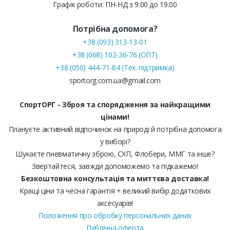
Графік роботи: ПН-НД з 9:00 до 19:00
Потрібна допомога?
+38 (093) 313-13-01
+38 (068) 102-36-76 (ОПТ)
+38 (050) 444-71-84 (Тех. підтримка)
sportorg.com.ua@gmail.com
СпортОРГ - Зброя та спорядження за найкращими
цінами!
Плануєте активний відпочинок на природі й потрібна допомога
у виборі?
Шукаєте пневматичну зброю, СХП, Флобери, ММГ та інше?
Звертайтеся, завжди допоможемо та підкажемо!
Безкоштовна консультація та миттєва доставка!
Кращі ціни та чесна гарантія + великий вибір додаткових
аксесуарів!
Положення про обробку персональних даних
Публічна оферта