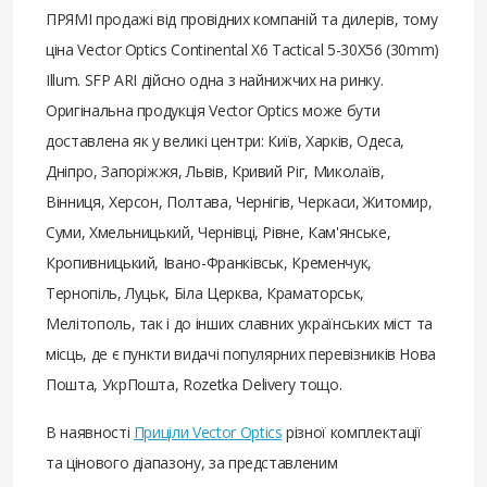
ПРЯМІ продажі від провідних компаній та дилерів, тому
ціна Vector Optics Continental X6 Tactical 5-30X56 (30mm)
Illum. SFP ARI дійсно одна з найнижчих на ринку.
Оригінальна продукція Vector Optics може бути
доставлена ​​як у великі центри: Київ, Харків, Одеса,
Дніпро, Запоріжжя, Львів, Кривий Ріг, Миколаїв,
Вінниця, Херсон, Полтава, Чернігів, Черкаси, Житомир,
Суми, Хмельницький, Чернівці, Рівне, Кам'янське,
Кропивницький, Івано-Франківськ, Кременчук,
Тернопіль, Луцьк, Біла Церква, Краматорськ,
Мелітополь, так і до інших славних українських міст та
місць, де є пункти видачі популярних перевізників Нова
Пошта, УкрПошта, Rozetka Delivery тощо.
В наявності
Приціли Vector Optics
різної комплектації
та цінового діапазону, за представленим