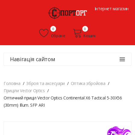
Інтернет магазин
0
0
Обране
Кошик
Навігація сайтом
Головна
Зброя та аксесуари
Оптика збройова
Приціли Vector Optics
Оптичний приціл Vector Optics Continental X6 Tactical 5-30X56
(30mm) Illum. SFP ARI