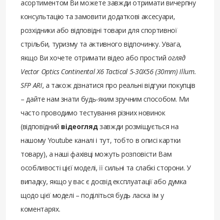
асортиментом Ви можете завжди отримати вичерпну
консультацію та замовити додаткові аксесуари,
розхідники або відповідні товари для спортивної
стрільби, туризму та активного відпочинку. Увага,
якщо Ви хочете отримати відео або простий
огляд
Vector Optics Continental X6 Tactical 5-30X56 (30mm) Illum.
SFP ARI
, а також дізнатися про реальні відгуки покупців
– дайте нам знати будь-яким зручним способом. Ми
часто проводимо тестування різних новинок
(відповідний
відеогляд
завжди розміщується на
нашому Youtube каналі і тут, тобто в описі картки
товару), а наші фахівці можуть розповісти Вам
особливості цієї моделі, її сильні та слабкі сторони. У
випадку, якщо у вас є досвід експлуатації або думка
щодо цієї моделі – поділіться будь ласка їм у
коментарях.