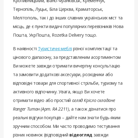
Кропивницький, Івано-Франківськ, Кременчук,
Тернопіль, Луцьк, Біла Церква, Краматорськ,
Мелітополь, так і до інших славних українських міст та
місць, де є пункти видачі популярних перевізників Нова
Пошта, УкрПошта, Rozetka Delivery тощо.
В наявності
Туристичні меблі
різної комплектації та
цінового діапазону, за представленим асортиментом
Ви можете завжди отримати вичерпну консультацію
та замовити додаткові аксесуари, розхідники або
відповідні товари для спортивної стрільби, туризму та
активного відпочинку. Увага, якщо Ви хочете
отримати відео або простий
огляд Крісло складане
Ranger Титан (Арт. RA 2211)
, а також дізнатися про
реальні відгуки покупців – дайте нам знати будь-яким
зручним способом. Ми часто проводимо тестування
різних новинок (відповідний
відеогляд
завжди