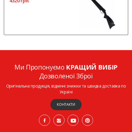
4320 грн.
Ми Пропонуємо
КРАЩИЙ ВИБІР
Дозволеної Зброї
Оригінальна продукція, відмінні знижки та швидка доставка по
Україні
КОНТАКТИ