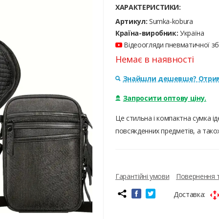
ХАРАКТЕРИСТИКИ:
Артикул:
Sumka-kobura
Країна-виробник:
Україна
Відеоогляди пневматичної збр
Немає в наявності
Знайшли дешевше? Отрим
Запросити оптову ціну.
Це стильна і компактна сумка ід
повсякденних предметів, а тако
Гарантійні умови
Повернення 
Доставка: