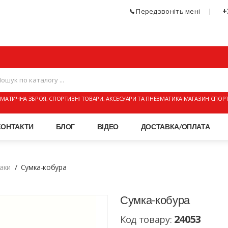
+
Передзвоніть мені
МАТИЧНА ЗБРОЯ, СПОРТИВНІ ТОВАРИ, АКСЕСУАРИ ТА ПНЕВМАТИКА МАГАЗИН СПОР
КОНТАКТИ
БЛОГ
ВІДЕО
ДОСТАВКА/ОПЛАТА
аки
Сумка-кобура
Сумка-кобура
24053
Код товару: