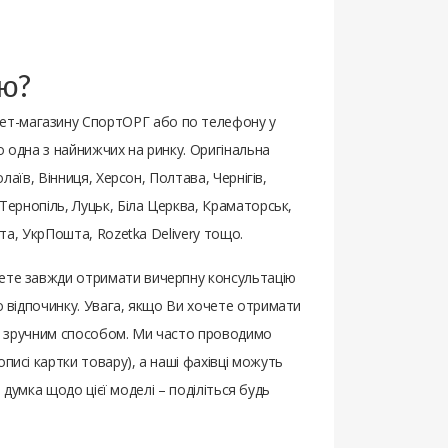
ою?
нет-магазину СпортОРГ або по телефону у
о одна з найнижчих на ринку. Оригінальна
олаїв, Вінниця, Херсон, Полтава, Чернігів,
 Тернопіль, Луцьк, Біла Церква, Краматорськ,
шта, УкрПошта, Rozetka Delivery тощо.
жете завжди отримати вичерпну консультацію
го відпочинку. Увага, якщо Ви хочете отримати
ким зручним способом. Ми часто проводимо
писі картки товару), а наші фахівці можуть
о думка щодо цієї моделі – поділіться будь