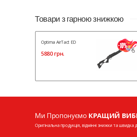
Товари з гарною знижкою
Optima AirTact ED
5880 грн.
Ми Пропонуємо
КРАЩИЙ ВИБ
Оригінальна продукція, відмінні знижки та швидка 