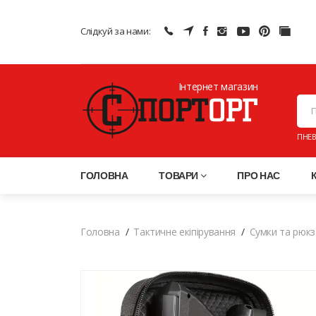
Слідкуй за нами:
Інтернет магазин
ПНЕВ
ГОЛОВНА
ТОВАРИ
ПРО НАС
Головна
Тактичне екіпірування
Сумки та рюкз