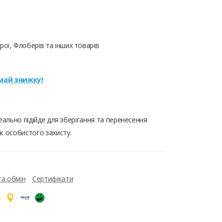
ої, Флоберів та інших товарів
ай знижку!
еально підійде для зберігання та перенесення
ж особистого захисту.
та обмін
Сертифікати