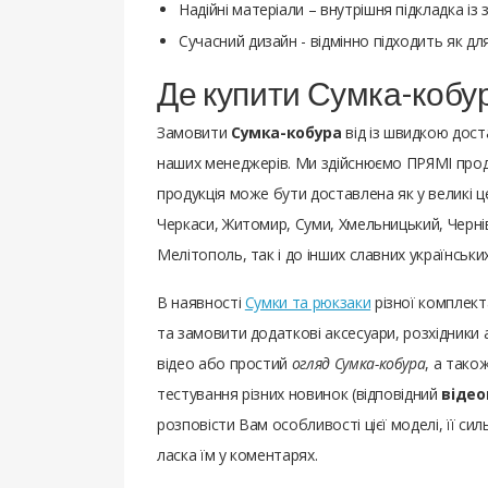
Надійні матеріали – внутрішня підкладка із
Сучасний дизайн - відмінно підходить як для 
Де купити Сумка-кобур
Замовити
Сумка-кобура
від із швидкою дос
наших менеджерів. Ми здійснюємо ПРЯМІ продаж
продукція може бути доставлена ​​як у великі ц
Черкаси, Житомир, Суми, Хмельницький, Чернів
Мелітополь, так і до інших славних українськи
В наявності
Сумки та рюкзаки
різної комплект
та замовити додаткові аксесуари, розхідники 
відео або простий
огляд Сумка-кобура
, а тако
тестування різних новинок (відповідний
відео
розповісти Вам особливості цієї моделі, її сил
ласка їм у коментарях.