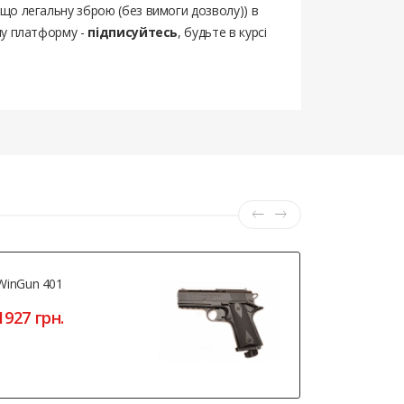
ощо легальну зброю (без вимоги дозволу)) в
шу платформу -
підписуйтесь
, будьте в курсі
WinGun 401
Central Bor
W119
1927 грн.
4690 грн