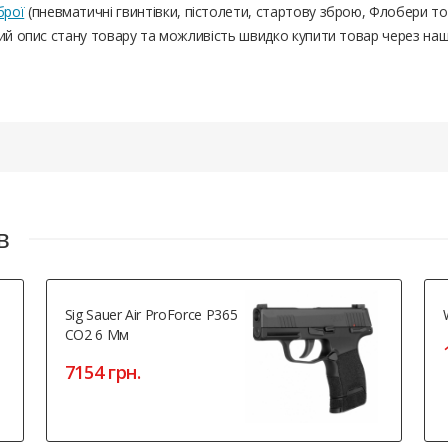
брої
(пневматичні гвинтівки, пістолети, стартову зброю, Флобери т
ний опис стану товару та можливість швидко купити товар через на
в
Sig Sauer Air ProForce P365
CO2 6 Мм
7154 грн.