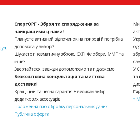
СпортОРГ - Зброя та спорядження за
Ми
найкращими цінами!
акт
Плануєте активний відпочинок на природі й потрібна
Укр
допомога у виборі?
одя
вул.
Шукаєте пневматичну зброю, СХП, Флобери, ММГ та
збр
інше?
сам
Звертайтеся, завжди допоможемо та підкажемо!
У С
Безкоштовна консультація та миттєва
та 
доставка!
дис
Кращі ціни та чесна гарантія + великий вибір
Га
додаткових аксесуарів!
» М
Положення про обробку персональних даних
Публічна оферта