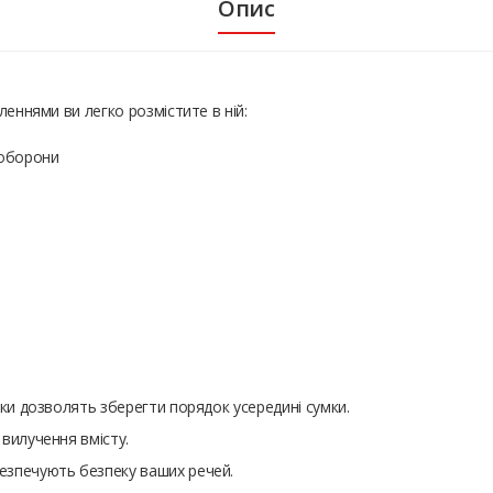
Опис
леннями ви легко розмістите в ній:
ооборони
сіки дозволять зберегти порядок усередині сумки.
 вилучення вмісту.
безпечують безпеку ваших речей.