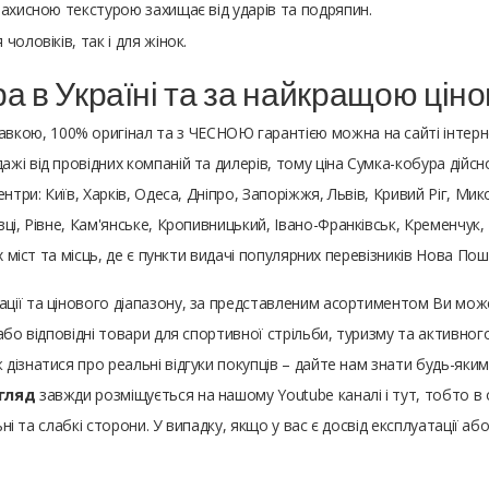
 захисною текстурою захищає від ударів та подряпин.
чоловіків, так і для жінок.
а в Україні та за найкращою цін
тавкою, 100% оригінал та з ЧЕСНОЮ гарантією можна на сайті інтер
і від провідних компаній та дилерів, тому ціна Сумка-кобура дійсн
ентри: Київ, Харків, Одеса, Дніпро, Запоріжжя, Львів, Кривий Ріг, Мик
ці, Рівне, Кам'янське, Кропивницький, Івано-Франківськ, Кременчук,
х міст та місць, де є пункти видачі популярних перевізників Нова По
ації та цінового діапазону, за представленим асортиментом Ви мо
або відповідні товари для спортивної стрільби, туризму та активно
ж дізнатися про реальні відгуки покупців – дайте нам знати будь-я
гляд
завжди розміщується на нашому Youtube каналі і тут, тобто в о
ьні та слабкі сторони. У випадку, якщо у вас є досвід експлуатації аб