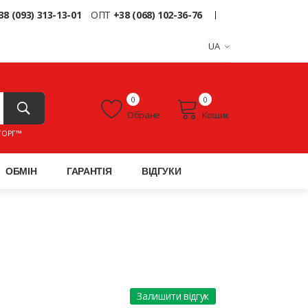
38 (093) 313-13-01
ОПТ
+38 (068) 102-36-76
UA
0
0
Обране
Кошик
ТОРГ™
ОБМІН
ГАРАНТІЯ
ВІДГУКИ
Залишити відгук