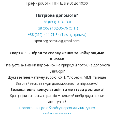
Графік роботи: ПН-НД з 9:00 до 19:00
Потрібна допомога?
+38 (093) 313-13-01
+38 (068) 102-36-76 (ОПТ)
+38 (050) 444-71-84 (Тех. підтримка)
sportorg.com.ua@gmail.com
СпортОРГ - Зброя та спорядження за найкращими
цінами!
Плануєте активний відпочинок на природі й потрібна допомога
у виборі?
Шукаєте пневматичну зброю, СХП, Флобери, ММГ та інше?
Звертайтеся, завжди допоможемо та підкажемо!
Безкоштовна консультація та миттєва доставка!
Кращі ціни та чесна гарантія + великий вибір додаткових
аксесуарів!
Положення про обробку персональних даних
Публічна оферта