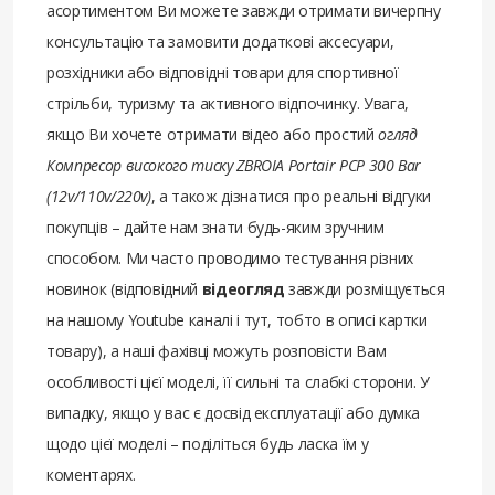
асортиментом Ви можете завжди отримати вичерпну
консультацію та замовити додаткові аксесуари,
розхідники або відповідні товари для спортивної
стрільби, туризму та активного відпочинку. Увага,
якщо Ви хочете отримати відео або простий
огляд
Компресор високого тиску ZBROIA Portair PCP 300 Bar
(12v/110v/220v)
, а також дізнатися про реальні відгуки
покупців – дайте нам знати будь-яким зручним
способом. Ми часто проводимо тестування різних
новинок (відповідний
відеогляд
завжди розміщується
на нашому Youtube каналі і тут, тобто в описі картки
товару), а наші фахівці можуть розповісти Вам
особливості цієї моделі, її сильні та слабкі сторони. У
випадку, якщо у вас є досвід експлуатації або думка
щодо цієї моделі – поділіться будь ласка їм у
коментарях.