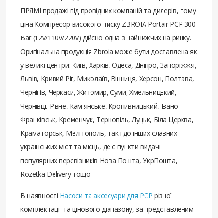
ПРЯМІ продажі від провідних компаній та дилерів, тому
ціна Компресор високого тиску ZBROIA Portair PCP 300
Bar (12v/110v/220v) дійсно одна з найнижчих на ринку.
Оригінальна продукція Zbroia може бути доставлена ​​як
у великі центри: Київ, Харків, Одеса, Дніпро, Запоріжжя,
Львів, Кривий Ріг, Миколаїв, Вінниця, Херсон, Полтава,
Чернігів, Черкаси, Житомир, Суми, Хмельницький,
Чернівці, Рівне, Кам'янське, Кропивницький, Івано-
Франківськ, Кременчук, Тернопіль, Луцьк, Біла Церква,
Краматорськ, Мелітополь, так і до інших славних
українських міст та місць, де є пункти видачі
популярних перевізників Нова Пошта, УкрПошта,
Rozetka Delivery тощо.
В наявності
Насоси та аксесуари для PCP
різної
комплектації та цінового діапазону, за представленим