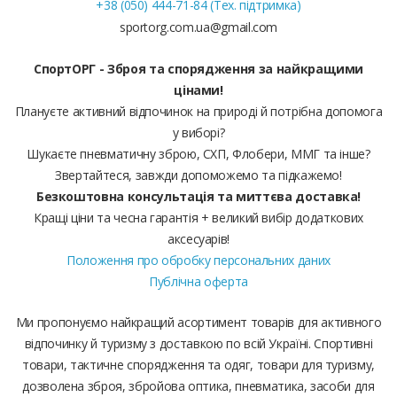
+38 (050) 444-71-84 (Тех. підтримка)
sportorg.com.ua@gmail.com
СпортОРГ - Зброя та спорядження за найкращими
цінами!
Плануєте активний відпочинок на природі й потрібна допомога
у виборі?
Шукаєте пневматичну зброю, СХП, Флобери, ММГ та інше?
Звертайтеся, завжди допоможемо та підкажемо!
Безкоштовна консультація та миттєва доставка!
Кращі ціни та чесна гарантія + великий вибір додаткових
аксесуарів!
Положення про обробку персональних даних
Публічна оферта
Ми пропонуємо найкращий асортимент товарів для активного
відпочинку й туризму з доставкою по всій Україні. Спортивні
товари, тактичне спорядження та одяг, товари для туризму,
дозволена зброя, збройова оптика, пневматика, засоби для