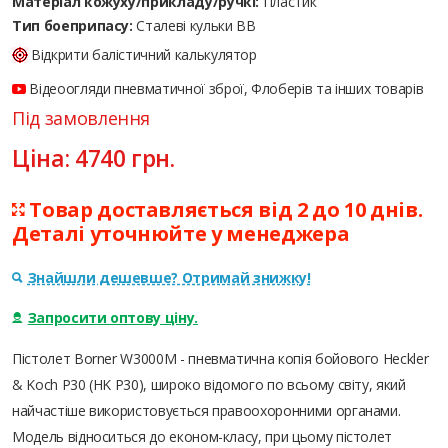
Матеріал кожуху/прикладу/ручкі:
Пластик
Тип боеприпасу:
Сталеві кульки ВВ
Відкрити балістичний калькулятор
Відеоогляди пневматичної зброї, Флоберів та інших товарів
Під замовлення
Ціна:
4740
грн.
Товар доставляється від 2 до 10 днів.
Деталі уточнюйте у менеджера
Знайшли дешевше? Отримай знижку!
Запросити оптову ціну.
Пістолет Borner W3000M - пневматична копія бойового Heckler
& Koch P30 (HK P30), широко відомого по всьому світу, який
найчастіше використовується правоохоронними органами.
Модель відноситься до економ-класу, при цьому пістолет