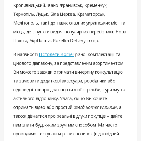
Кропивницький, Івано-Франківськ, Кременчук,
Тернопіль, Луцьк, Біла Церква, Краматорськ,
Мелітополь, так і до інших славних українських міст та
місць, де є пункти видачі популярних перевізників Нова
Пошта, УкрПошта, Rozetka Delivery тощо.
В наявності
Пістолети Borner
різної комплектації та
цінового діапазону, за представленим асортиментом
Ви можете завжди отримати вичерпну консультацію
та замовити додаткові аксесуари, розхідники або
відповідні товари для спортивної стрільби, туризму та
активного відпочинку. Увага, якщо Ви хочете
отримати відео або простий
огляд Borner W3000M
, а
також дізнатися про реальні відгуки покупців – дайте
нам знати будь-яким зручним способом. Ми часто
проводимо тестування різних новинок (відповідний