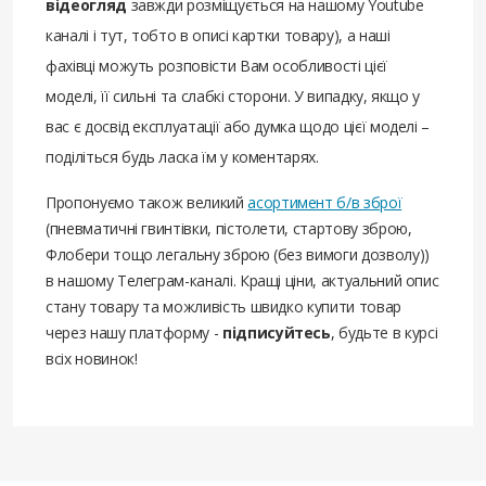
відеогляд
завжди розміщується на нашому Youtube
каналі і тут, тобто в описі картки товару), а наші
фахівці можуть розповісти Вам особливості цієї
моделі, її сильні та слабкі сторони. У випадку, якщо у
вас є досвід експлуатації або думка щодо цієї моделі –
поділіться будь ласка їм у коментарях.
Пропонуємо також великий
асортимент б/в зброї
(пневматичні гвинтівки, пістолети, стартову зброю,
Флобери тощо легальну зброю (без вимоги дозволу))
в нашому Телеграм-каналі. Кращі ціни, актуальний опис
стану товару та можливість швидко купити товар
через нашу платформу -
підписуйтесь
, будьте в курсі
всіх новинок!