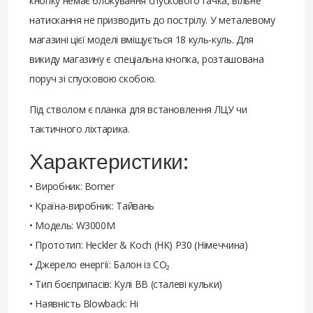
кнопку немає блокування спускового гачка, вільне
натискання не призводить до пострілу. У металевому
магазині цієї моделі вміщується 18 куль-куль. Для
викиду магазину є спеціальна кнопка, розташована
поруч зі спусковою скобою.
Під стволом є планка для встановлення ЛЦУ чи
тактичного ліхтарика.
Характеристики:
• Виробник: Borner
• Країна-виробник: Тайвань
• Модель: W3000M
• Прототип: Heckler & Koch (HK) P30 (Німеччина)
• Джерело енергії: Балон із CO₂
• Тип боєприпасів: Кулі BB (сталеві кульки)
• Наявність Blowback: Ні