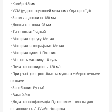
• Калібр: 4,5 мм
• УСМ (ударно-спусковий механізм): Одинарної дії
• Загальна довжина: 180 мм
• Довжина ствола: 98 мм
• Тип ствола: Гладкий
• Матеріал корпусу: Метал
• Матеріал затвора/рами: Метал
• Матеріал рукояті: Пластик
• Місткість магазину: 18 куль
• Початкова швидкість: 120 м/с
• Прицільні пристрої: Цілик та мушка з фібероптичними
нитками
• Запобіжник: Ручний
• Вага: 0,9 кг
• Додаткова інформація: Під стволом – планка для
встановлення ЛЦУ або ліхтарика