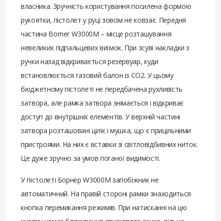
власника. Зручність користування посилена формою
рукоятки, пістолет у руці зовсім не ковзає. Передня
частина Borner W3000M – місце розташування
невеликих підпальцевих виїмок. При зсуві накладки з
ручки назад відкривається резервуар, куди
встановлюється газовий балон із CO2. У цьому
бюджетному пістолеті не передбачена рухливість
затвора, але рамка затвора знімається і відкриває
доступ до внутрішніх елементів. У верхній частині
затвора розташовані цілік і мушка, що є прицільними
пристроями. На них є вставки зі світловідбивних ниток.
Це дуже зручно за умов поганої видимості.
У пістолеті Борнер W3000M запобіжник не
автоматичний. На правій стороні рамки знаходиться
кнопка перемикання режимів. При натисканні на цю