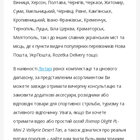
Вінниця, Херсон, Полтава, Чернігів, Черкаси, Житомир,
Суми, Хмельницький, Чернівці, Рівне, Кам'янське,
Кропивницький, Івано-Франківськ, Кременчук,
Тернопіль, Луцьк, Біла Церква, Краматорськ,
Мелітополь, так і до інших славних українських міст та
місць, де є пункти видачі популярних перевізників Нова
Пошта, УкрПошта, Rozetka Delivery тощо.
В наявності
Ліхтарі
різної комплектації та цінового
діапазону, за представленим асортиментом Ви
можете завжди отримати вичерпну консультацію та
замовити додаткові аксесуари, розхідники або
відповідні товари для спортивної стрільби, туризму та
активного відпочинку. Увага, якщо Ви хочете
отримати відео або простий
огляд Ліхтар Olight PL-
Mini 2 Valkyrie Desert Tan
, а також дізнатися про реальні
відгуки покупців – дайте нам знати будь-яким зручним