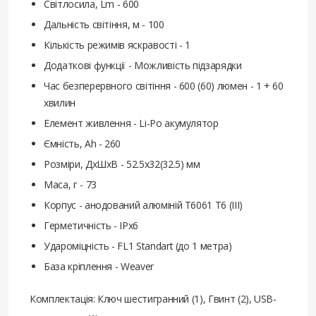
Світлосила, Lm - 600
Дальність світіння, м - 100
Кількість режимів яскравості - 1
Додаткові функції - Можливість підзарядки
Час безперервного світіння - 600 (60) люмен - 1 + 60
хвилин
Елемент живлення - Li-Po акумулятор
Ємність, Ah - 260
Розміри, ДхШхВ - 52.5х32(32.5) мм
Маса, г - 73
Корпус - анодований алюміній T6061 T6 (III)
Герметичність - IPx6
Удароміцність - FL1 Standart (до 1 метра)
База кріплення - Weaver
Комплектація: Ключ шестигранний (1), Гвинт (2), USB-