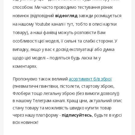
способом. Ми часто проводимо тестування різних
новинок (відповідний
відеогляд
завжди розміщується
на нашому Youtube каналі і тут, тобто в описі картки
товару), а наші фахівці можуть розповісти Вам
особливості цієї моделі, її сильні та слабкі сторони. У
випадку, якщо у вас є досвід експлуатації або думка
щодо цієї моделі – поділіться будь ласка їм у
коментарях.
Пропонуємо також великий
асортимент б/в зброї
(пневматичні гвинтівки, пістолети, стартову зброю,
Флобери тощо легальну зброю (без вимоги дозволу))
в нашому Телеграм-каналі. Кращі ціни, актуальний опис
стану товару та можливість швидко купити товар
через нашу платформу -
підписуйтесь
, будьте в курсі
всіх новинок!